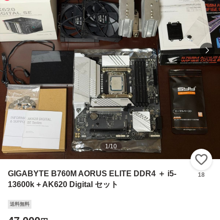
1
/
10
い
GIGABYTE B760M AORUS ELITE DDR4 ＋ i5-
18
13600k + AK620 Digital セット
送料無料