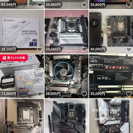
いいね！
いいね！
93,998
円
39,980
円
39,800
円
いいね！
いいね！
18,500
円
24,500
円
40,000
円
最大10%対象
いいね！
いいね！
73,000
円
28,000
円
35,000
円