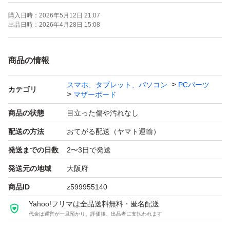
CPUは中古で購入しました。2週間程度問題なく使えまし
購入日時：
2026年5月12日 21:07
た。
出品日時：
2026年4月28日 15:08
クーラーは未使用品を購入して、パネルなど問題なく使え
ました。
商品の情報
スマホ、タブレット、パソコン
PCパーツ
付属品は：マザーボード元箱一式、CPU本体のみ、クー
カテゴリ
マザーボード
ラー元箱一式です。
商品の状態
目立った傷や汚れなし
グリスはおまけとして一緒にお送りします。
配送の方法
おてがる配送（ヤマト運輸）
発送までの日数
2〜3日で発送
ヤマト運輸の宅急便サイズで発送予定です。
発送元の地域
大阪府
到着後、24時間以内に検品後、受取評価できる方のみご
商品ID
z599955140
購入お願いいたします。
Yahoo!フリマは全品送料無料・匿名配送
代金は運営が一旦預かり、評価後、出品者に支払われます