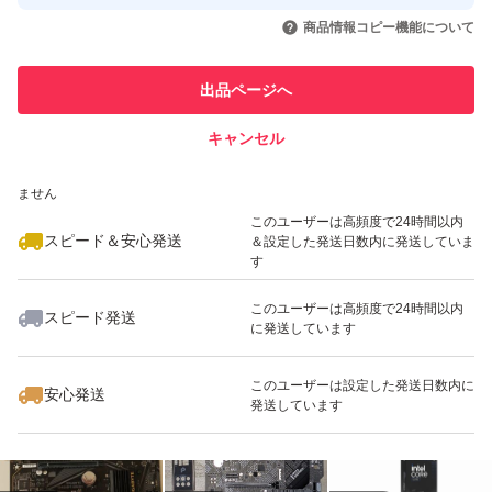
取引実績◯+
いいね！
いいね！
50,000
円
45,000
円
37,777
円
引を完了させた実績があります
商品情報コピー機能について
最大10%対象
このユーザーは他フリマサービス
他フリマ実績◯+
出品ページへ
での取引実績があります
キャンセル
スピード&安心発送
いいね！
いいね！
11,980
※このバッジは実績に基づく表示であり、発送を保証しているものではあり
円
17,800
円
79,800
円
ません
最大10%対象
このユーザーは高頻度で24時間以内
スピード＆安心発送
＆設定した発送日数内に発送していま
す
このユーザーは高頻度で24時間以内
スピード発送
に発送しています
いいね！
いいね！
46,000
円
24,750
円
30,000
円
このユーザーは設定した発送日数内に
安心発送
発送しています