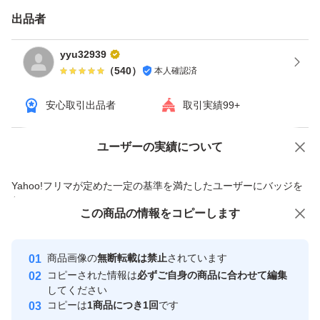
出品者
yyu32939
（
540
）
本人確認済
安心取引出品者
取引実績99+
ユーザーの実績について
価格の相談
商品への質問
商品への質問からの値下げ交渉、不適切なカテゴリ変更依頼は禁止です
Yahoo!フリマが定めた一定の基準を満たしたユーザーにバッジを
付与しています
この商品をみている人にオススメ
この商品の情報をコピーします
安心取引出品者
Yahoo!フリマの基準をクリアした安
安心取引出品者
商品画像の
無断転載は禁止
されています
心・安全なユーザーです
コピーされた情報は
必ずご自身の商品に合わせて編集
取引実績
してください
コピーは
1商品につき1回
です
このユーザーはYahoo!フリマの取