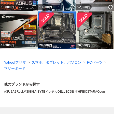
いいね！
いいね！
19,800
円
13,800
円
52,600
円
いいね！
18,980
円
29,000
円
26,000
円
Yahoo!フリマ
スマホ、タブレット、パソコン
PCパーツ
マザーボード
他のブランドから探す
ASUS
ASRock
MSI
GIGA-BYTE
インテル
DELL
ECS
日本HP
BIOSTAR
AOpen