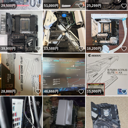
いいね！
いいね！
29,500
円
51,000
円
25,299
円
いいね！
いいね！
39,900
円
13,588
円
16,200
円
いいね！
いいね！
28,888
円
46,666
円
15,000
円