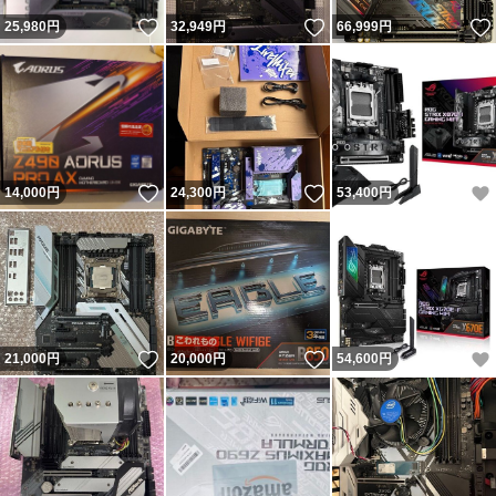
いいね！
いいね！
25,980
円
32,949
円
66,999
円
いいね！
いいね！
14,000
円
24,300
円
53,400
円
いいね！
いいね！
21,000
円
20,000
円
54,600
円