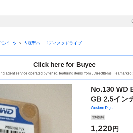
PCパーツ
内蔵型ハードディスクドライブ
Click here for Buyee
ing agent service operated by tenso, featuring items from JDirectItems Fleamarket 
No.130 WD 
GB 2.5インチ
Western Digital
送料無料
1,220
円