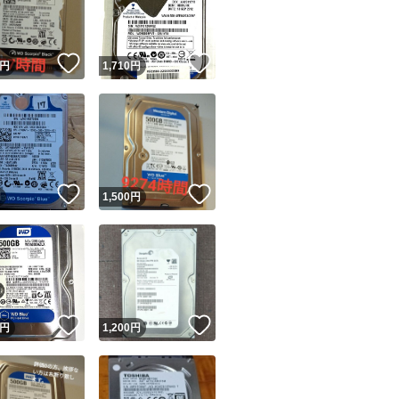
商品情報コピー機
リマ実績◯+
このユーザーは他フリマサービスでの取引実績があります
！
いいね！
いいね！
円
1,710
円
出品ページへ
&安心発送
キャンセル
ジは実績に基づく表示であり、発送を保証しているものではありません
このユーザーは高頻度で24時間以内＆設定した発送日数内に
ード＆安心発送
ます
！
いいね！
いいね！
円
1,500
円
ード発送
このユーザーは高頻度で24時間以内に発送しています
発送
このユーザーは設定した発送日数内に発送しています
！
いいね！
いいね！
円
1,200
円