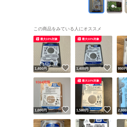
この商品をみている人にオススメ
最大10%対象
最大10%対象
いいね！
いいね
1,400
円
1,400
円
990
最大10%対象
いいね！
いいね
1,000
円
1,580
円
2,000