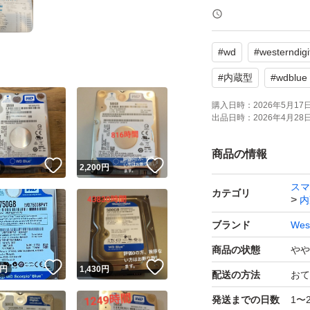
データ抹消済みで
#
wd
#
westerndigi
「crystal dis
#
内蔵型
#
wdblue
パケットポストmi
購入日時：
2026年5月17日 
出品日時：
2026年4月28日 
出品時にチェック
精密機械につき到
商品の情報
！
いいね！
いいね！
あらかじめご了承
円
2,200
円
スマ
よろしくお願いい
カテゴリ
内
ブランド
West
評価0の方、挨拶な
商品の状態
やや
します。
！
いいね！
いいね！
円
1,430
円
配送の方法
おて
受け取り評価まで
しくお願い致しますm(
発送までの日数
1〜