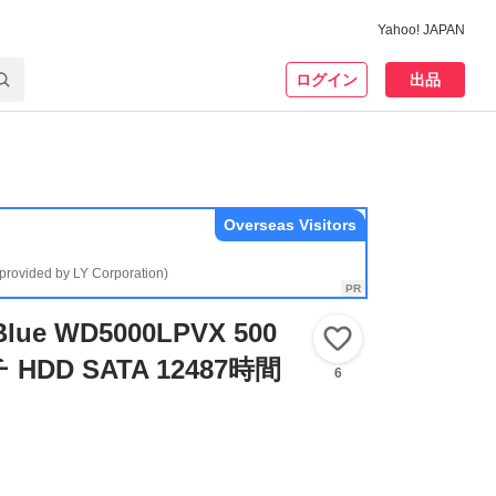
Yahoo! JAPAN
ログイン
出品
Overseas Visitors
(provided by LY Corporation)
Blue WD5000LPVX 500
いいね！
 HDD SATA 12487時間
6