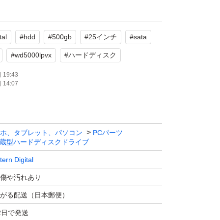
す。
tal
#
hdd
#
500gb
#
25インチ
#
sata
k info」の結果書をお付けし、プチプチで巻き、ゆう
#
wd5000lpvx
#
ハードディスク
niで発送致します。
19:43
14:07
はしておりますが、
着時の動作は保証できません。
ください。
ホ、タブレット、パソコン
PCパーツ
たします。
蔵型ハードディスクドライブ
ern Digital
しの方取引しません。購入してもキャンセル
傷や汚れあり
がる配送（日本郵便）
が顔の見えないお取り引きですので最後まで宜
_ _)m
2日で発送