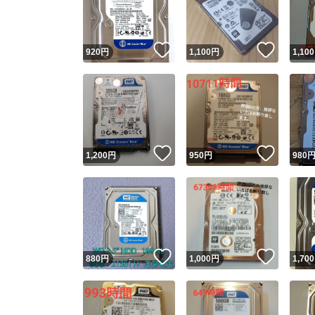
他フ
いいね！
いいね
920
円
1,100
円
1,100
スピード
※このバッ
スピ
いいね！
いいね
1,200
円
950
円
980
スピ
安心
いいね！
いいね
880
円
1,000
円
1,700