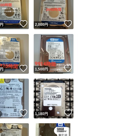
！
いいね！
いいね！
円
2,000
円
ユーザーの実績について
！
いいね！
いいね！
円
1,500
円
o!フリマが定めた一定の基準を満たしたユーザーにバッジを付与しています
出品者
この商品の情報をコピーします
取引出品者
Yahoo!フリマの基準をクリアした安心・安全なユーザーです
！
いいね！
いいね！
商品画像の
無断転載は禁止
されています
円
1,180
円
コピーされた情報は
必ずご自身の商品に合わせて編集
してください
コピーは
1商品につき1回
です
実績◯+
このユーザーはYahoo!フリマの取引を完了させた実績があり