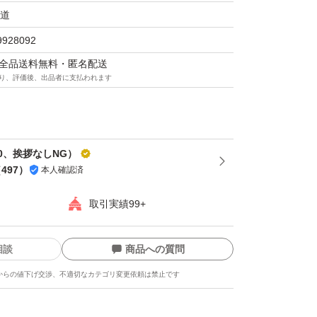
道
9928092
マは全品送料無料・匿名配送
り、評価後、出品者に支払われます
0、挨拶なしNG）
（
497
）
本人確認済
取引実績99+
相談
商品への質問
からの値下げ交渉、不適切なカテゴリ変更依頼は禁止です