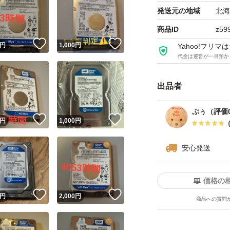
発送元の地域
北海
商品ID
z59
！
いいね！
いいね！
円
1,000
円
Yahoo!フリ
代金は運営が一旦預か
出品者
ぷぅ（評価
！
いいね！
いいね！
円
1,000
円
安心発送
価格の
！
いいね！
いいね！
円
2,000
円
商品への質問