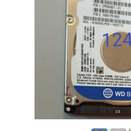
1
/
3