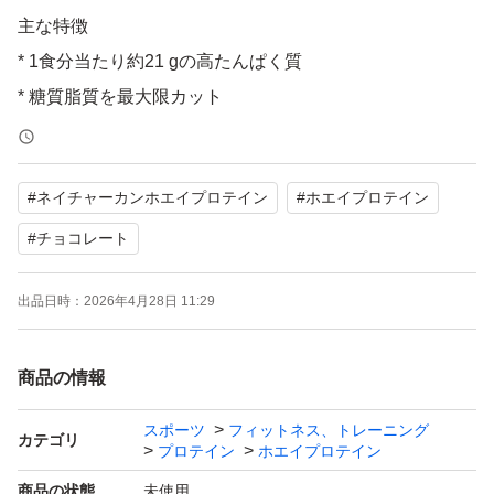
主な特徴
* 1食分当たり約21 gの高たんぱく質
* 糖質脂質を最大限カット
* トレーニングをされる方や理想の体を目指す方に
* 30食分パック
#
ネイチャーカンホエイプロテイン
#
ホエイプロテイン
重金属の含有ゼロ
※ 分析試験証明書はメーカーホームページにあります。
#
チョコレート
参考にされてください。
出品日時：
2026年4月28日 11:29
〜本文より抜粋〜
商品の情報
ホエイプロテインは他の種類のプロテインより消化吸収速
度が早く、筋肉を構成するBCAAが豊富なのが嬉しい特徴
スポーツ
フィットネス、トレーニング
カテゴリ
です。また、クリアホエイプロテインよりお求めやすい価
プロテイン
ホエイプロテイン
格なのも魅力。1食分当たり約21gのたんぱく質が含まれ
商品の状態
未使用