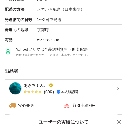
ており、トレーニングをされる方や理想の体を目指す方に
配送の方法
おてがる配送（日本郵便）
おすすめです。
発送までの日数
1〜2日で発送
また、味にとことんこだわったネイチャーカンのホエイプ
発送元の地域
京都府
ロテインコンセントレートは、おいしさと飲みやすさがポ
商品ID
z599853398
イント。人気の高い抹茶、チョコレート、ヨーグルトフレ
Yahoo!フリマは全品送料無料・匿名配送
ーバー、甘熟王バナナ、白桃ラッシーを取り揃えました。
代金は運営が一旦預かり、評価後、出品者に支払われます
特に抹茶味には愛知県の西尾の抹茶をふんだんに使用。茶
園から製品まで一貫生産された高い品質の抹茶で、豊かな
出品者
風味をお楽しみいただけます。
あきちゃん。
（
606
）
本人確認済
パッケージにヨレやシワがある場合があります。中身には
安心発送
取引実績99+
問題ありませんのでご容赦ください。
ユーザーの実績について
価格の相談
商品への質問
値引き不可