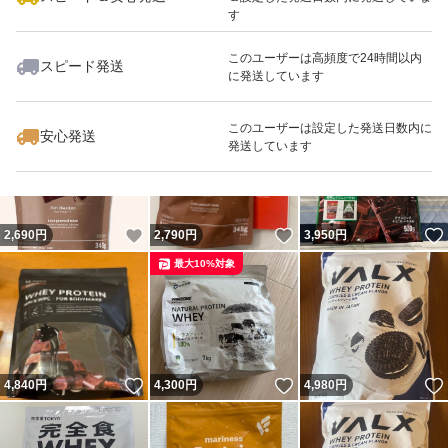
す
このユーザーは高頻度で24時間以内
スピード発送
に発送しています
いいね！
いいね！
2,900
円
3,750
円
4,400
円
このユーザーは設定した発送日数内に
安心発送
発送しています
いいね！
いいね！
2,690
円
2,790
円
3,950
円
最大10%対象
いいね！
いいね！
4,840
円
4,300
円
4,980
円