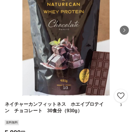
1
/
3
い
ネイチャーカンフィットネス ホエイプロテイ
3
ン チョコレート 30食分（930g）
送料無料