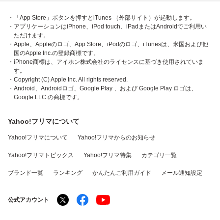
・「App Store」ボタンを押すとiTunes （外部サイト）が起動します。
・アプリケーションはiPhone、iPod touch、iPadまたはAndroidでご利用い
ただけます。
・Apple、Appleのロゴ、App Store、iPodのロゴ、iTunesは、米国および他
国のApple Inc.の登録商標です。
・iPhone商標は、アイホン株式会社のライセンスに基づき使用されていま
す。
・Copyright (C) Apple Inc. All rights reserved.
・Android、Androidロゴ、Google Play 、および Google Play ロゴは、
Google LLC の商標です。
Yahoo!フリマについて
Yahoo!フリマについて
Yahoo!フリマからのお知らせ
Yahoo!フリマトピックス
Yahoo!フリマ特集
カテゴリ一覧
ブランド一覧
ランキング
かんたんご利用ガイド
メール通知設定
公式アカウント