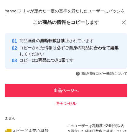
送料込みです
商品への質問からの値下げ交渉、不適切なカテゴリ変更依頼は禁止です
Yahoo!フリマが定めた一定の基準を満たしたユーザーにバッジを
付与しています
この商品をみている人にオススメ
この商品の情報をコピーします
安心取引出品者
最大10%対象
Yahoo!フリマの基準をクリアした安
安心取引出品者
商品画像の
無断転載は禁止
されています
心・安全なユーザーです
コピーされた情報は
必ずご自身の商品に合わせて編集
取引実績
してください
コピーは
1商品につき1回
です
このユーザーはYahoo!フリマの取
取引実績◯+
いいね！
いいね！
5,900
円
3,299
円
4,399
円
引を完了させた実績があります
商品情報コピー機能について
最大10%対象
このユーザーは他フリマサービス
他フリマ実績◯+
出品ページへ
での取引実績があります
キャンセル
スピード&安心発送
いいね！
いいね！
4,500
※このバッジは実績に基づく表示であり、発送を保証しているものではあり
円
2,850
円
4,890
円
ません
このユーザーは高頻度で24時間以内
スピード＆安心発送
＆設定した発送日数内に発送していま