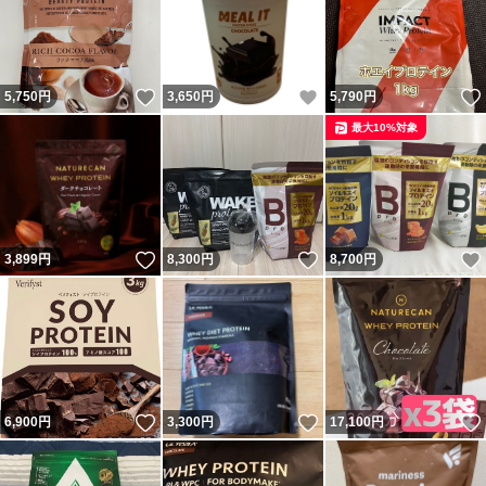
いいね！
いいね！
5,750
円
3,650
円
5,790
円
最大10%対象
いいね！
いいね！
3,899
円
8,300
円
8,700
円
いいね！
いいね！
6,900
円
3,300
円
17,100
円