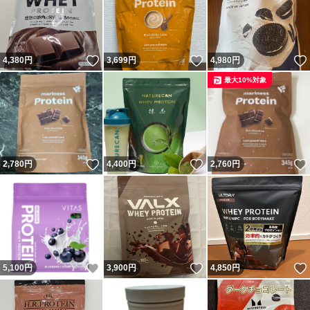
いいね！
いいね！
4,380
円
3,699
円
4,980
円
最大10%対象
いいね！
いいね！
2,780
円
4,400
円
2,760
円
いいね！
いいね！
5,100
円
3,900
円
4,850
円