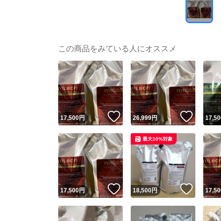
この商品をみている人にオススメ
いいね！
いいね
17,500
円
26,999
円
17,50
最大10%対象
いいね！
いいね
17,500
円
18,500
円
17,50