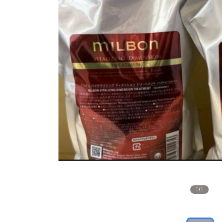
1
/
1