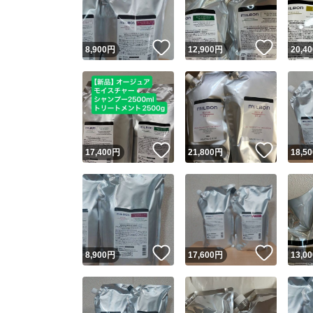
他フ
いいね！
いいね
8,900
円
12,900
円
20,40
スピード
※このバッ
スピ
いいね！
いいね
17,400
円
21,800
円
18,50
スピ
安心
いいね！
いいね
8,900
円
17,600
円
13,00