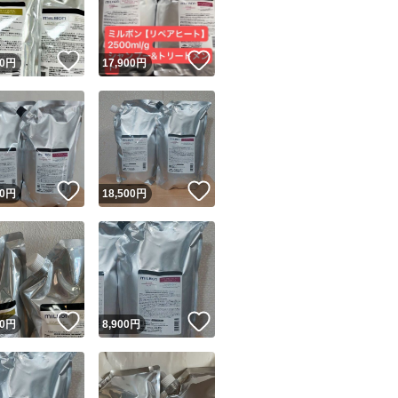
商品情報コピー機
リマ実績◯+
このユーザーは他フリマサービスでの取引実績があります
！
いいね！
いいね！
0
円
17,900
円
出品ページへ
&安心発送
キャンセル
ジは実績に基づく表示であり、発送を保証しているものではありません
このユーザーは高頻度で24時間以内＆設定した発送日数内に
ード＆安心発送
ます
！
いいね！
いいね！
0
円
18,500
円
ード発送
このユーザーは高頻度で24時間以内に発送しています
発送
このユーザーは設定した発送日数内に発送しています
！
いいね！
いいね！
0
円
8,900
円