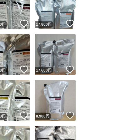
！
いいね！
いいね！
0
円
17,800
円
ユーザーの実績について
！
いいね！
いいね！
0
円
17,600
円
o!フリマが定めた一定の基準を満たしたユーザーにバッジを付与しています
出品者
この商品の情報をコピーします
取引出品者
Yahoo!フリマの基準をクリアした安心・安全なユーザーです
！
いいね！
いいね！
商品画像の
無断転載は禁止
されています
0
円
8,900
円
コピーされた情報は
必ずご自身の商品に合わせて編集
してください
コピーは
1商品につき1回
です
実績◯+
このユーザーはYahoo!フリマの取引を完了させた実績があり