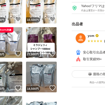
Yahoo!フリ
代金は運営が一旦預か
！
いいね！
いいね！
0
円
10,500
円
出品者
大10%対象
ycm
安心取引出品
！
いいね！
いいね！
0
円
21,000
円
取引実績99+
価格の
商品への質問
！
いいね！
いいね！
0
円
18,500
円