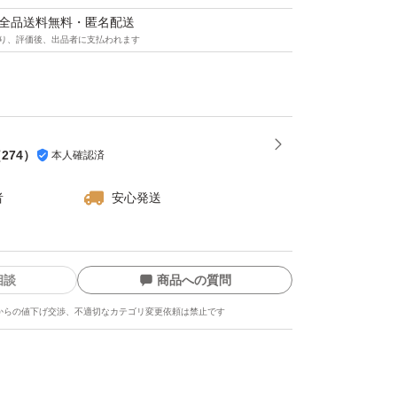
マは全品送料無料・匿名配送
り、評価後、出品者に支払われます
（
274
）
本人確認済
者
安心発送
相談
商品への質問
からの値下げ交渉、不適切なカテゴリ変更依頼は禁止です