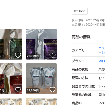
#
milbon
購入日時：
2026年5月29日 
出品日時：
2026年4月28日 
商品の情報
コス
カテゴリ
シ
！
いいね！
いいね！
0
円
26,999
円
ブランド
MIL
商品の状態
未使
配送の方法
おて
発送までの日数
3〜
！
いいね！
いいね！
0
円
17,600
円
発送元の地域
岡山
商品ID
z59