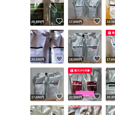
いいね！
いいね
26,999
円
17,600
円
10,50
最
いいね！
いいね
20,500
円
18,500
円
17,60
最大10%対象
いいね！
いいね
17,600
円
22,500
円
20,40