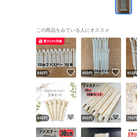
この商品をみている人にオススメ
最大10%対象
いいね！
いいね
840
円
950
円
910
いいね！
いいね
640
円
950
円
700