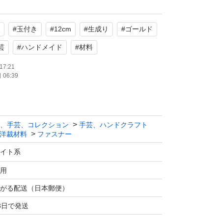
ト
#
玉付き
#
12cm
#
生成り
#
ゴールド
たします。
芸
#
ハンドメイド
#
材料
17:21
06:39
、手芸、コレクション
手芸、ハンドクラフト
洋裁材料
ファスナー
イト系
用
がる配送（日本郵便）
3日で発送