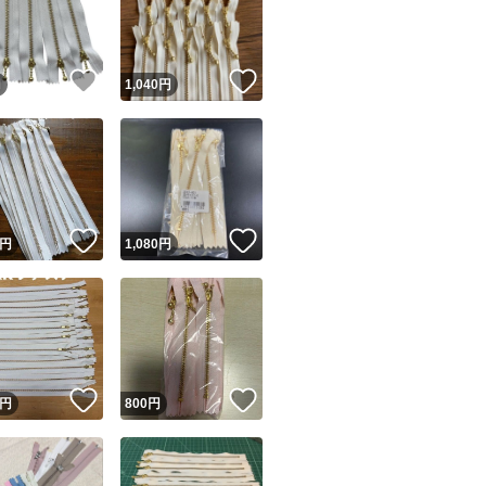
！
いいね！
いいね！
円
1,040
円
ユーザーの実績について
！
いいね！
いいね！
円
1,080
円
o!フリマが定めた一定の基準を満たしたユーザーにバッジを付与しています
出品者
この商品の情報をコピーします
取引出品者
Yahoo!フリマの基準をクリアした安心・安全なユーザーです
！
いいね！
いいね！
商品画像の
無断転載は禁止
されています
円
800
円
コピーされた情報は
必ずご自身の商品に合わせて編集
してください
コピーは
1商品につき1回
です
実績◯+
このユーザーはYahoo!フリマの取引を完了させた実績があり