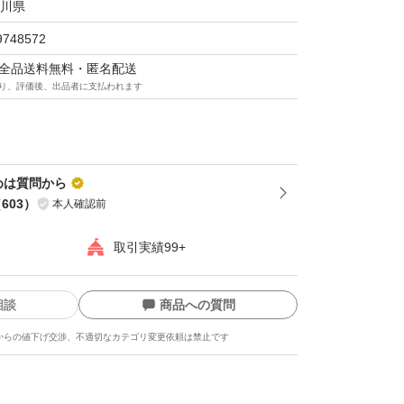
川県
9748572
マは全品送料無料・匿名配送
り、評価後、出品者に支払われます
纏めは質問から
（
603
）
本人確認前
取引実績99+
相談
商品への質問
からの値下げ交渉、不適切なカテゴリ変更依頼は禁止です