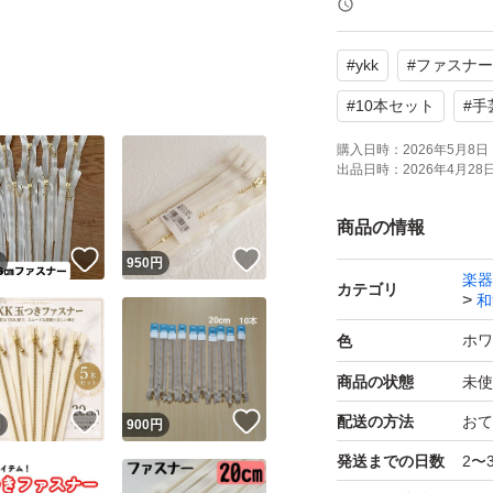
【数量】10本セッ
#
ykk
#
ファスナー
よろしくお願いい
#
10本セット
#
手
購入日時：
2026年5月8日 
出品日時：
2026年4月28日 
商品の情報
！
いいね！
いいね！
円
950
円
楽器
カテゴリ
和
ホワ
色
商品の状態
未使
！
いいね！
いいね！
配送の方法
おて
円
900
円
発送までの日数
2〜