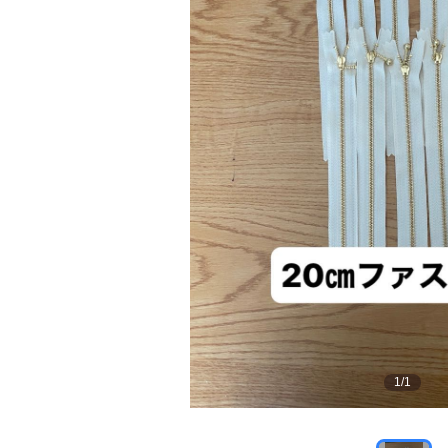
1
/
1