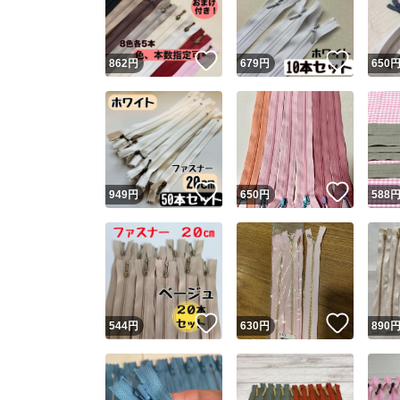
他フ
いいね！
いいね
862
円
679
円
650
スピード
※このバッ
スピ
いいね！
いいね
949
円
650
円
588
スピ
安心
いいね！
いいね
544
円
630
円
890