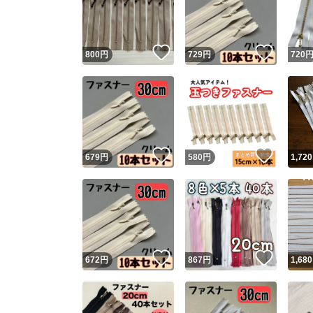
いいね！
いいね
800
円
729
円
720
いいね！
いいね
679
円
580
円
1,720
Yaho
安心取引
安心
いいね！
いいね
672
円
867
円
1,680
取引実績
取引