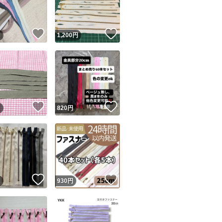
商品情報コピー機
リマ実績◯+
このユーザーは他フリマサービスでの取引実績があります
！
いいね！
いいね！
円
1,200
円
出品ページへ
&安心発送
キャンセル
ジは実績に基づく表示であり、発送を保証しているものではありません
このユーザーは高頻度で24時間以内＆設定した発送日数内に
ード＆安心発送
ます
！
いいね！
いいね！
円
820
円
ード発送
このユーザーは高頻度で24時間以内に発送しています
発送
このユーザーは設定した発送日数内に発送しています
！
いいね！
いいね！
円
930
円