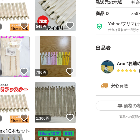
発送元の地域
神奈
商品ID
z59
Yahoo!フリ
！
いいね！
いいね！
円
549
円
代金は運営が一旦預か
出品者
Ane *お
！
いいね！
いいね！
円
790
円
安心発送
価格の
！
いいね！
いいね！
商品への質問
円
1,300
円