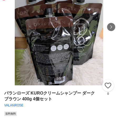
1
/
3
い
バランローズ KUROクリームシャンプー ダーク
0
ブラウン 400g 4個セット
VALANROSE
送料無料