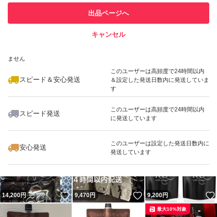
このユーザーは他フリマサービス
他フリマ実績◯+
出品ページへ
での取引実績があります
キャンセル
スピード&安心発送
いいね！
いいね！
13,600
※このバッジは実績に基づく表示であり、発送を保証しているものではあり
円
4,770
円
9,450
円
ません
最大10%対象
最大10%対象
このユーザーは高頻度で24時間以内
スピード＆安心発送
＆設定した発送日数内に発送していま
す
このユーザーは高頻度で24時間以内
スピード発送
に発送しています
いいね！
いいね！
9,000
円
9,080
円
4,780
円
このユーザーは設定した発送日数内に
安心発送
発送しています
いいね！
いいね！
14,200
円
9,470
円
9,200
円
最大10%対象