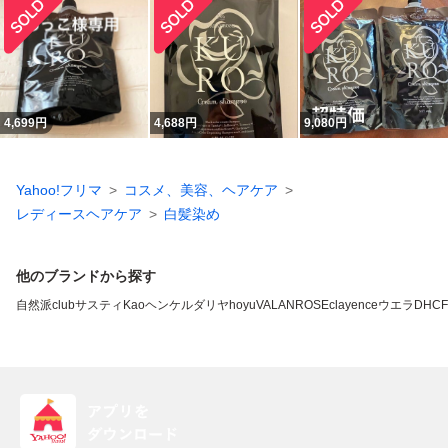
4,699
円
4,688
円
9,080
円
Yahoo!フリマ
コスメ、美容、ヘアケア
レディースヘアケア
白髪染め
他のブランドから探す
自然派clubサスティ
Kao
ヘンケル
ダリヤ
hoyu
VALANROSE
clayence
ウエラ
DHC