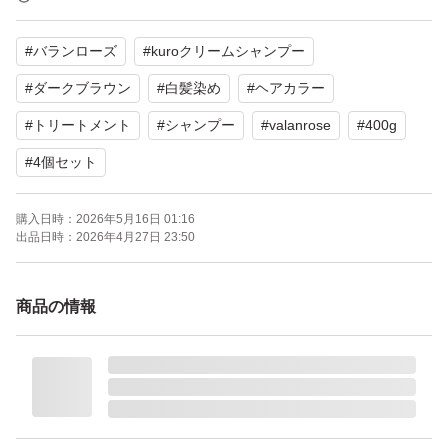
#
バランローズ
#
kuroクリームシャンプー
【表記・型番】
VR クロクリームシャンプー ダークブラウン
#
ダークブラウン
#
白髪染め
#
ヘアカラー
NET 400g
#
トリートメント
#
シャンプー
#
valanrose
#
400g
#
4個セット
よろしくお願いいたします。
購入日時：
2026年5月16日 01:16
出品日時：
2026年4月27日 23:50
商品の情報