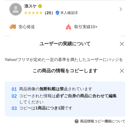
浪スケ
（
20
）
本人確認済
安心発送
取引実績10+
ユーザーの実績について
価格の相談
商品への質問
商品への質問からの値下げ交渉、不適切なカテゴリ変更依頼は禁止です
Yahoo!フリマが定めた一定の基準を満たしたユーザーにバッジを
付与しています
この商品をみている人にオススメ
この商品の情報をコピーします
安心取引出品者
最大10%対象
最大10%対象
最大10%対象
Yahoo!フリマの基準をクリアした安
安心取引出品者
商品画像の
無断転載は禁止
されています
心・安全なユーザーです
コピーされた情報は
必ずご自身の商品に合わせて編集
取引実績
してください
コピーは
1商品につき1回
です
このユーザーはYahoo!フリマの取
取引実績◯+
いいね！
いいね！
4,780
円
9,450
円
9,480
円
引を完了させた実績があります
商品情報コピー機能について
最大10%対象
最大10%対象