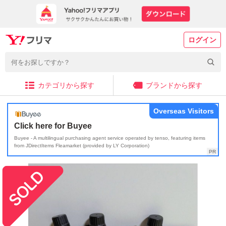
ログイン
カテゴリから探す
ブランドから探す
Overseas Visitors
Click here for Buyee
Buyee - A multilingual purchasing agent service operated by tenso, featuring items
from JDirectItems Fleamarket (provided by LY Corporation)