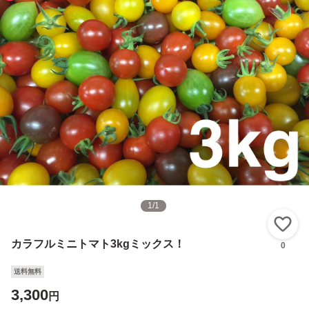
1
/
1
い
カラフルミニトマト3kgミックス！
0
送料無料
3,300
円