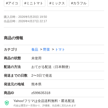
#
アイコ
#
ミニトマト
#
ミックス
#
カラフル
す。
購入日時：
2026年5月20日 19:50
減農薬で元気に育てているので糖度より栄養価の方が高い
出品日時：
2026年4月27日 22:17
です！
ミニトマトは気温や天候により食味が少し変わる事もあり
商品の情報
ますが栄養価はシーズンを通して高くなるように栽培して
カテゴリ
食品
野菜
トマト
います。
商品の状態
未使用
完熟で収穫していますが、輸送に強く、より日持ちし長く
配送の方法
おてがる配送（日本郵便）
楽しめるようにミニトマトが硬めになるように工夫をして
発送までの日数
2〜3日で発送
います。
発送元の地域
熊本県
商品ID
z599635318
健康志向の方や野菜不足の方にオススメです！
Yahoo!フリマは全品送料無料・匿名配送
代金は運営が一旦預かり、評価後、出品者に支払われます