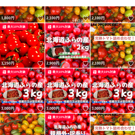
いただける方のご購入をお願いします。
いいね！
いいね！
1,800
円
2,100
円
2,100
円
受取時に破損が酷い場合は補償対象になりますのでお取引
最大10%対象
最大10%対象
完了前にご連絡ください。
作業中はご連絡が遅くなる場合がございますのでご理解、
ご了承の程よろしくお願い致します。
いいね！
いいね！
3,150
円
2,900
円
2,100
円
最大10%対象
最大10%対象
最大10%対象
お取引中は無言でも大丈夫です。
その他質問等があればお気軽にコメント下さい。
どうぞ宜しくお願い致します。
いいね！
いいね！
3,000
円
3,000
円
3,000
円
最大10%対象