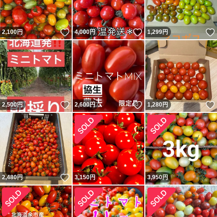
いいね！
いいね！
2,100
円
4,000
円
1,299
円
いいね！
いいね！
2,500
円
2,600
円
1,280
円
いいね！
2,480
円
3,150
円
3,950
円