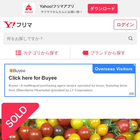
ログイン
カテゴリから探す
ブランドから探す
Overseas Visitors
Click here for Buyee
Buyee - A multilingual purchasing agent service operated by tenso, featuring items
from JDirectItems Fleamarket (provided by LY Corporation)