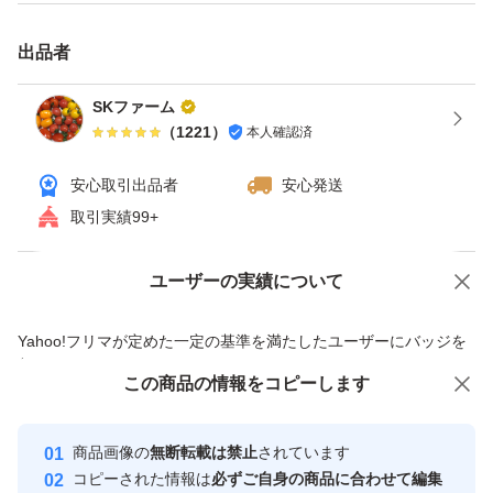
〈商品・発送について〉
出品者
熊本産、農家直送、ミニトマト用箱での常温発送です。
SKファーム
（
1221
）
本人確認済
収穫は天候次第でずらしたりする場合があり、ご購入のタ
安心取引出品者
安心発送
イミングで即発送の場合や2〜5日後の発送になる場合も
取引実績99+
ありますのでご理解の程宜しくお願い致します。
ユーザーの実績について
価格の相談
商品への質問
商品の更新日が数日前でもご購入時点で直近の一番新しい
商品への質問からの値下げ交渉、不適切なカテゴリ変更依頼は禁止です
トマトを発送していますのでご安心ください^_^
Yahoo!フリマが定めた一定の基準を満たしたユーザーにバッジを
付与しています
この商品をみている人にオススメ
この商品の情報をコピーします
安心取引出品者
基本発送はサイト提携の日本郵便、常温発送になります。
最大10%対象
最大10%対象
Yahoo!フリマの基準をクリアした安
サイト提携のゆうパックは時間指定が出来ませんので申し
安心取引出品者
商品画像の
無断転載は禁止
されています
心・安全なユーザーです
訳ございませんがご了承ください。
コピーされた情報は
必ずご自身の商品に合わせて編集