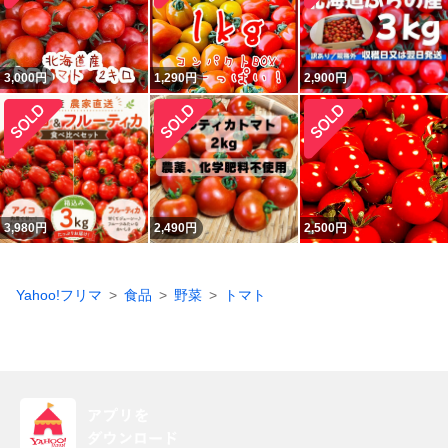
3,000
円
1,290
円
2,900
円
3,980
円
2,490
円
2,500
円
Yahoo!フリマ
食品
野菜
トマト