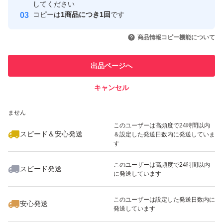
取引実績
してください
ヤマト便をご希望の方はご購入前にお知らせください。
コピーは
1商品につき1回
です
このユーザーはYahoo!フリマの取
取引実績◯+
いいね！
いいね！
3,950
円
3,950
円
3,450
円
引を完了させた実績があります
商品情報コピー機能について
発送が土日になる場合は都合によりヤマト便へ変更する場
最大10%対象
合がございます。
このユーザーは他フリマサービス
他フリマ実績◯+
出品ページへ
での取引実績があります
キャンセル
スピード&安心発送
〈保存方法、賞味期限〉
いいね！
いいね！
2,600
※このバッジは実績に基づく表示であり、発送を保証しているものではあり
円
1,800
円
1,800
円
ません
最大10%対象
商品到着後はヘタを取り軽く水洗いをして下さい。
このユーザーは高頻度で24時間以内
スピード＆安心発送
＆設定した発送日数内に発送していま
賞味期限・冬春は常温で10日〜2週間、夏季で1週間〜10
す
日が目安ですが冷蔵保存でより日持ちします。
このユーザーは高頻度で24時間以内
スピード発送
に発送しています
いいね！
いいね！
6,000
円
6,000
円
3,150
円
◎輸送中に多少の割れや痛みなどが出る場合がございま
す。
このユーザーは設定した発送日数内に
安心発送
発送しています
その分を考慮して、少し多めに入れていますので、ご理解