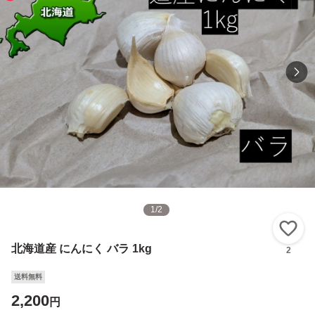
1
/
2
い
北海道産 にんにく バラ 1kg
2
送料無料
2,200
円