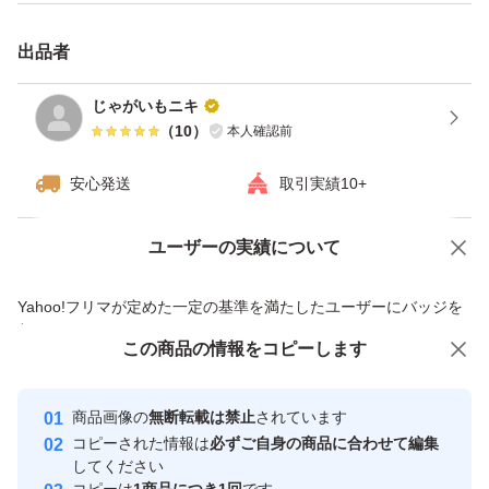
出品者
じゃがいもニキ
（
10
）
本人確認前
安心発送
取引実績10+
ユーザーの実績について
価格の相談
商品への質問
商品への質問からの値下げ交渉、不適切なカテゴリ変更依頼は禁止です
Yahoo!フリマが定めた一定の基準を満たしたユーザーにバッジを
付与しています
この商品をみている人にオススメ
この商品の情報をコピーします
安心取引出品者
最大10%対象
最大10%対象
最大10%対象
Yahoo!フリマの基準をクリアした安
安心取引出品者
商品画像の
無断転載は禁止
されています
心・安全なユーザーです
コピーされた情報は
必ずご自身の商品に合わせて編集
取引実績
してください