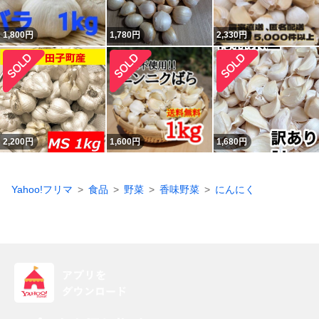
1,800
円
1,780
円
2,330
円
2,200
円
1,600
円
1,680
円
Yahoo!フリマ
食品
野菜
香味野菜
にんにく