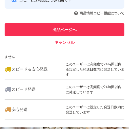
コピーは
1商品につき1回
です
このユーザーはYahoo!フリマの取
取引実績◯+
いいね！
いいね！
1,600
円
3,000
円
2,300
円
引を完了させた実績があります
商品情報コピー機能について
最大10%対象
最大10%対象
最大10%対象
このユーザーは他フリマサービス
他フリマ実績◯+
出品ページへ
での取引実績があります
キャンセル
スピード&安心発送
いいね！
いいね！
1,600
※このバッジは実績に基づく表示であり、発送を保証しているものではあり
円
2,300
円
2,300
円
ません
最大10%対象
このユーザーは高頻度で24時間以内
スピード＆安心発送
＆設定した発送日数内に発送していま
す
このユーザーは高頻度で24時間以内
スピード発送
に発送しています
いいね！
いいね！
2,300
円
2,200
円
2,300
円
最大10%対象
最大10%対象
このユーザーは設定した発送日数内に
安心発送
発送しています