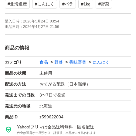
#
北海道産
#
にんにく
#
バラ
#
1kg
#
野菜
よろしくお願いいたします。
購入日時：
2026年5月24日 03:54
出品日時：
2026年4月27日 21:56
商品の情報
カテゴリ
食品
野菜
香味野菜
にんにく
商品の状態
未使用
配送の方法
おてがる配送（日本郵便）
発送までの日数
3〜7日で発送
発送元の地域
北海道
商品ID
z599622004
Yahoo!フリマは全品送料無料・匿名配送
代金は運営が一旦預かり、評価後、出品者に支払われます