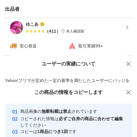
致します。
出品者
ゆこあ
☆水分を多く含んでおります。切り口から水分出ますの
（
411
）
本人確認前
で、下部を新聞等で包みお届けいたします。＼(^o^)／
安心発送
取引実績99+
＃タケノコ
ユーザーの実績について
価格の相談
商品への質問
＃布袋
商品への質問からの値下げ交渉、不適切なカテゴリ変更依頼は禁止です
＃布袋竹
Yahoo!フリマが定めた一定の基準を満たしたユーザーにバッジを
付与しています
＃古参
この商品をみている人にオススメ
この商品の情報をコピーします
安心取引出品者
＃古参筍
最大10%対象
＃朝採れ
Yahoo!フリマの基準をクリアした安
安心取引出品者
商品画像の
無断転載は禁止
されています
心・安全なユーザーです
＃新鮮
コピーされた情報は
必ずご自身の商品に合わせて編集
取引実績
してください
＃熊本県産
コピーは
1商品につき1回
です