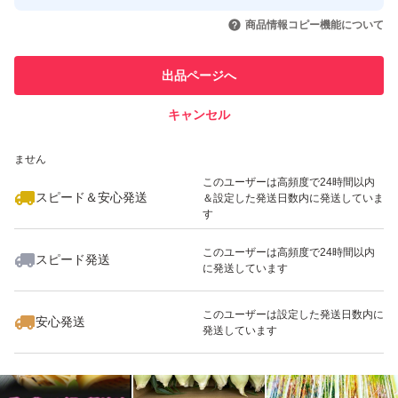
このユーザーはYahoo!フリマの取
取引実績◯+
いいね！
いいね！
2,980
円
1,980
円
1,135
円
引を完了させた実績があります
野菜の種類...たけのこ
商品情報コピー機能について
最大10%対象
このユーザーは他フリマサービス
他フリマ実績◯+
出品ページへ
での取引実績があります
キャンセル
スピード&安心発送
いいね！
いいね！
2,600
※このバッジは実績に基づく表示であり、発送を保証しているものではあり
円
5,980
円
1,880
円
ません
最大10%対象
このユーザーは高頻度で24時間以内
スピード＆安心発送
＆設定した発送日数内に発送していま
す
このユーザーは高頻度で24時間以内
スピード発送
に発送しています
いいね！
いいね！
2,200
円
2,600
円
1,135
円
最大10%対象
このユーザーは設定した発送日数内に
安心発送
発送しています