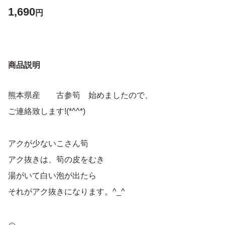
1,690
円
商品説明
熊本県産 古参筍 始めましたので、
ご連絡致します!(*^^*)
アクが少ないこさん筍
アク抜きは、筍の皮をむき
湯がいて白い泡が出たら
それがアク抜きになります。^_^
★古参たけのこ 総重量..約１，０００g以上