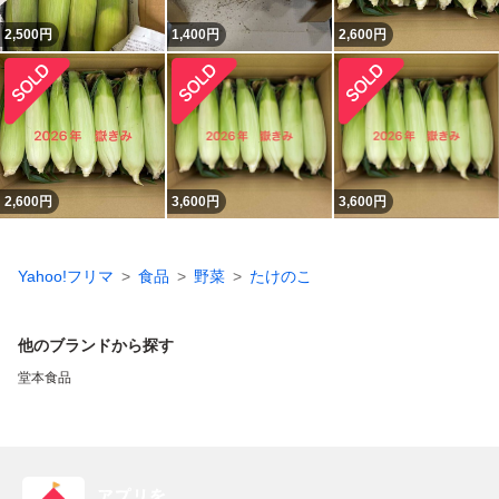
2,500
円
1,400
円
2,600
円
2,600
円
3,600
円
3,600
円
Yahoo!フリマ
食品
野菜
たけのこ
他のブランドから探す
堂本食品