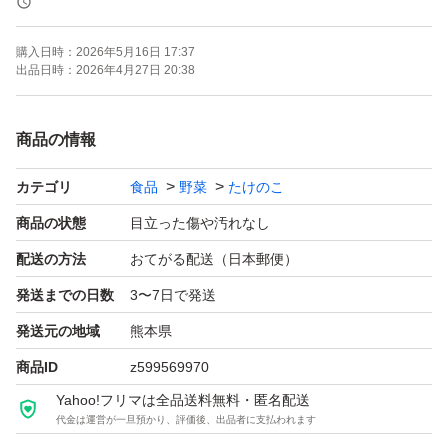
絶対に入れてます。
購入日時：
2026年5月16日 17:37
出品日時：
2026年4月27日 20:38
※穂先を切ってお入れする時があります。
可食部分を沢山入れるためです。
商品の情報
ご理解お願い致します。
カテゴリ
食品
野菜
たけのこ
筍のサイズには、バラツキがあり。
商品の状態
目立った傷や汚れなし
天ぷらでざる蕎麦最高です。
配送の方法
おてがる配送（日本郵便）
酢豚も美味しいです。
発送までの日数
3〜7日で発送
お味噌汁もシャキシャキして美味しい!是非どうぞ。
発送元の地域
熊本県
商品ID
z599569970
☆生鮮食品、竹林から採れたて出荷しますので、虫や草、
Yahoo!フリマは全品送料無料・匿名配送
笹の葉等の付いている事もあります。
代金は運営が一旦預かり、評価後、出品者に支払われます
ついている泥はそのまま送らせて頂きます。ご了承お願い