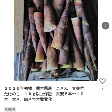
1
/
8
い
２０２６年初物 熊本県産 こさん 古参竹
1
たけのこ １ｋｇ以上保証 目安８本〜１０
本 太さ、細さで本数変化
送料無料