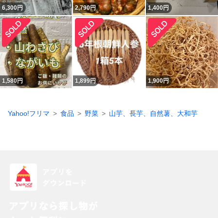
6,300
円
2,790
円
1,400
円
1,580
円
1,899
円
1,900
円
Yahoo!フリマ
食品
野菜
山芋、長芋、自然薯、大和芋