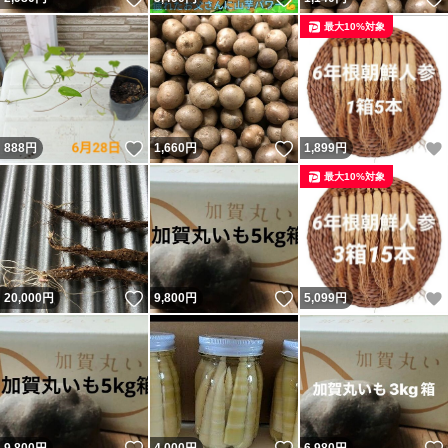
最大10%対象
いいね！
いいね！
888
円
1,660
円
1,899
円
最大10%対象
いいね！
いいね！
20,000
円
9,800
円
5,099
円