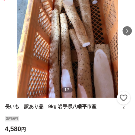
1
/
3
い
長いも 訳あり品 9kg 岩手県八幡平市産
2
送料無料
4,580
円