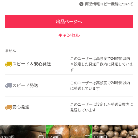
引を完了させた実績があります
商品情報コピー機能について
このユーザーは他フリマサービス
他フリマ実績◯+
出品ページへ
での取引実績があります
キャンセル
スピード&安心発送
いいね！
いいね！
6,300
※このバッジは実績に基づく表示であり、発送を保証しているものではあり
円
4,480
円
1,200
円
ません
最大10%対象
このユーザーは高頻度で24時間以内
スピード＆安心発送
＆設定した発送日数内に発送していま
す
このユーザーは高頻度で24時間以内
スピード発送
に発送しています
いいね！
いいね！
2,480
円
300,000
円
3,250
円
このユーザーは設定した発送日数内に
安心発送
発送しています
いいね！
いいね！
2,980
円
3,490
円
1,140
円