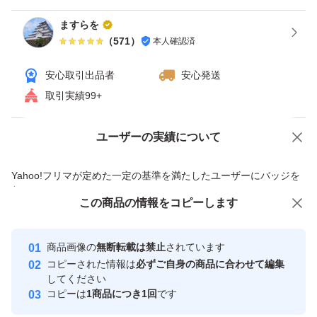
ますらを
（
571
）
本人確認済
安心取引出品者
安心発送
取引実績99+
ユーザーの実績について
価格の相談
商品への質問
商品への質問からの値下げ交渉、不適切なカテゴリ変更依頼は禁止です
Yahoo!フリマが定めた一定の基準を満たしたユーザーにバッジを
付与しています
この商品をみている人にオススメ
この商品の情報をコピーします
安心取引出品者
最大10%対象
最大10%対象
最大10%対象
Yahoo!フリマの基準をクリアした安
安心取引出品者
商品画像の
無断転載は禁止
されています
心・安全なユーザーです
コピーされた情報は
必ずご自身の商品に合わせて編集
取引実績
してください
コピーは
1商品につき1回
です
このユーザーはYahoo!フリマの取
取引実績◯+
いいね！
いいね！
4,800
円
1,400
円
4,280
円