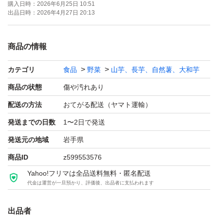
購入日時：
2026年6月25日 10:51
す。
出品日時：
2026年4月27日 20:13
※おがくず内に、少々の木片が入っております。取り扱い
商品の情報
には十分な注意をお願い致します。
カテゴリ
食品
野菜
山芋、長芋、自然薯、大和芋
※写真は一例です。イメージとしてご理解ください。
商品の状態
傷や汚れあり
配送の方法
おてがる配送（ヤマト運輸）
※インフルエンザへの予防効果があると実証されていま
発送までの日数
1〜2日で発送
す。
発送元の地域
岩手県
商品ID
z599553576
#長いも #ながいも #長芋 #長イモ #ナガイモ#トロロイモ#
Yahoo!フリマは全品送料無料・匿名配送
トロロ芋#とろろいも#とろろ芋#山いも#やまいも
代金は運営が一旦預かり、評価後、出品者に支払われます
出品者