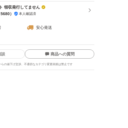
ト 領収発行してません
（
5680
）
本人確認済
者
安心発送
相談
商品への質問
からの値下げ交渉、不適切なカテゴリ変更依頼は禁止です