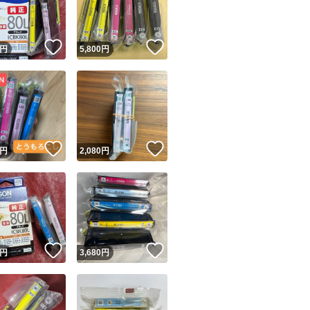
商品情報コピー機
リマ実績◯+
このユーザーは他フリマサービスでの取引実績があります
！
いいね！
いいね！
円
5,800
円
出品ページへ
&安心発送
キャンセル
ジは実績に基づく表示であり、発送を保証しているものではありません
このユーザーは高頻度で24時間以内＆設定した発送日数内に
ード＆安心発送
ます
！
いいね！
いいね！
円
2,080
円
ード発送
このユーザーは高頻度で24時間以内に発送しています
発送
このユーザーは設定した発送日数内に発送しています
！
いいね！
いいね！
円
3,680
円