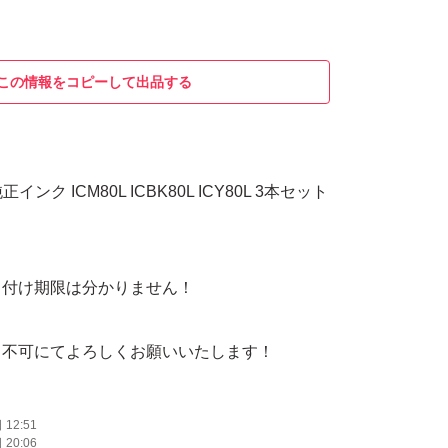
この情報をコピーして出品する
インク ICM80L ICBK80L ICY80L 3本セット
り付け期限は分かりません！
き不可にてよろしくお願いいたします！
12:51
20:06