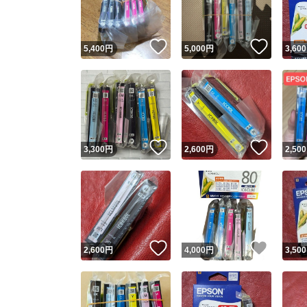
他フ
いいね！
いいね
5,400
円
5,000
円
3,600
スピード
※このバッ
スピ
いいね！
いいね
3,300
円
2,600
円
2,500
スピ
安心
いいね！
いいね
2,600
円
4,000
円
3,500