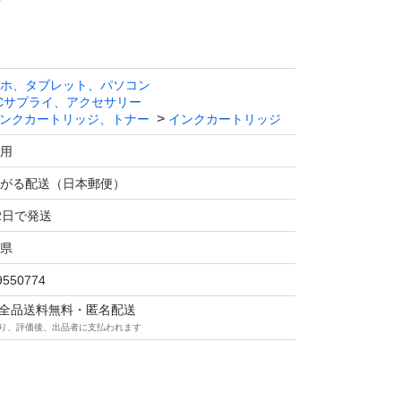
ホ、タブレット、パソコン
Cサプライ、アクセサリー
ンクカートリッジ、トナー
インクカートリッジ
用
がる配送（日本郵便）
2日で発送
県
9550774
マは全品送料無料・匿名配送
り、評価後、出品者に支払われます