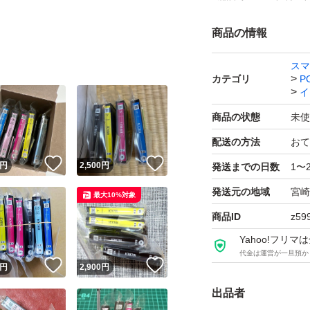
商品の情報
スマ
カテゴリ
P
イ
商品の状態
未使
配送の方法
おて
！
いいね！
いいね！
円
2,500
円
発送までの日数
1〜
発送元の地域
宮崎
最大10%対象
商品ID
z59
Yahoo!フリ
代金は運営が一旦預か
！
いいね！
いいね！
円
2,900
円
出品者