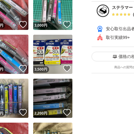
ステラマー
！
いいね！
いいね！
円
3,000
円
安心取引出品
取引実績99+
価格の
商品への質問
！
いいね！
いいね！
円
3,500
円
！
いいね！
いいね！
円
2,200
円