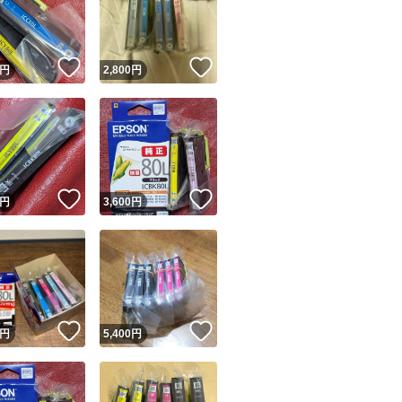
！
いいね！
いいね！
円
2,800
円
ユーザーの実績について
！
いいね！
いいね！
円
3,600
円
o!フリマが定めた一定の基準を満たしたユーザーにバッジを付与しています
出品者
この商品の情報をコピーします
取引出品者
Yahoo!フリマの基準をクリアした安心・安全なユーザーです
！
いいね！
いいね！
商品画像の
無断転載は禁止
されています
円
5,400
円
コピーされた情報は
必ずご自身の商品に合わせて編集
してください
コピーは
1商品につき1回
です
実績◯+
このユーザーはYahoo!フリマの取引を完了させた実績があり