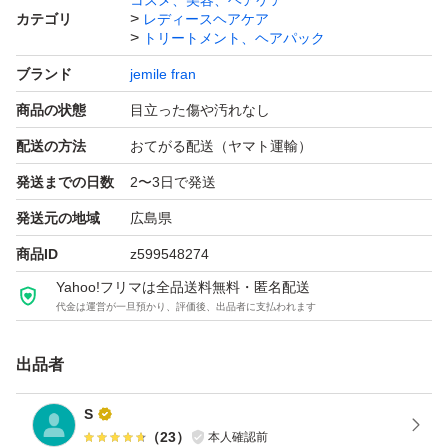
コスメ、美容、ヘアケア
カテゴリ
レディースヘアケア
トリートメント、ヘアパック
ブランド
jemile fran
商品の状態
目立った傷や汚れなし
配送の方法
おてがる配送（ヤマト運輸）
発送までの日数
2〜3日で発送
発送元の地域
広島県
商品ID
z599548274
Yahoo!フリマは全品送料無料・匿名配送
代金は運営が一旦預かり、評価後、出品者に支払われます
出品者
S
（
23
）
本人確認前