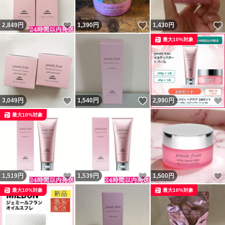
いいね！
いいね！
2,849
円
1,390
円
1,430
円
最大10%対象
いいね！
いいね！
3,049
円
1,540
円
2,990
円
最大10%対象
いいね！
いいね！
1,519
円
1,539
円
1,500
円
最大10%対象
最大10%対象