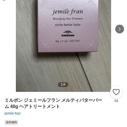
1
/
4
い
ミルボン ジェミールフラン メルティバターバー
10
ム 40g ヘアトリートメント
jemile fran
送料無料