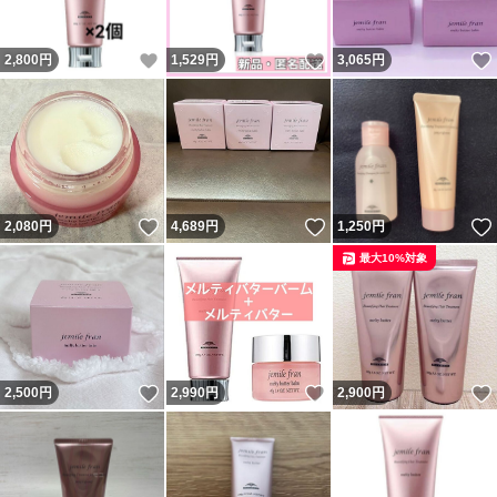
いいね！
いいね！
2,800
円
1,529
円
3,065
円
いいね！
いいね！
2,080
円
4,689
円
1,250
円
最大10%対象
いいね！
いいね！
2,500
円
2,990
円
2,900
円