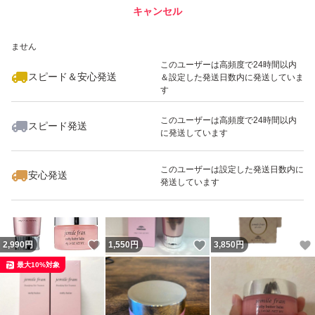
キャンセル
スピード&安心発送
いいね！
いいね！
3,049
※このバッジは実績に基づく表示であり、発送を保証しているものではあり
円
1,619
円
3,000
円
ません
このユーザーは高頻度で24時間以内
スピード＆安心発送
＆設定した発送日数内に発送していま
す
このユーザーは高頻度で24時間以内
スピード発送
に発送しています
いいね！
いいね！
1,619
円
2,000
円
2,990
円
最大10%対象
このユーザーは設定した発送日数内に
安心発送
発送しています
いいね！
いいね！
2,990
円
1,550
円
3,850
円
最大10%対象