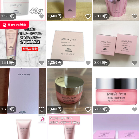
いいね！
いいね！
1,599
円
1,600
円
2,100
円
最大10%対象
いいね！
いいね！
1,519
円
1,850
円
3,049
円
いいね！
いいね！
1,700
円
1,680
円
2,000
円