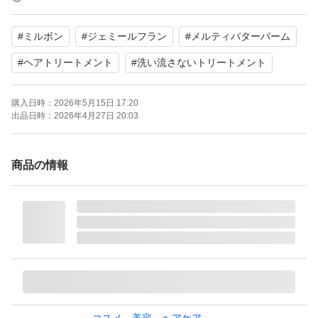
【商品の状態】未使用
#
ミルボン
#
ジェミールフラン
#
メルティバターバーム
【カラー】ピンク系
【用途】ヘアトリートメント、スタイリング剤
#
ヘアトリートメント
#
洗い流さないトリートメント
購入日時：
2026年5月15日 17:20
よろしくお願いいたします。
出品日時：
2026年4月27日 20:03
商品の情報