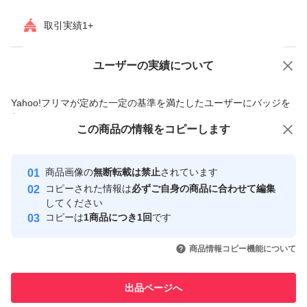
取引実績1+
ユーザーの実績について
価格の相談
商品への質問
商品への質問からの値下げ交渉、不適切なカテゴリ変更依頼は禁止です
Yahoo!フリマが定めた一定の基準を満たしたユーザーにバッジを
付与しています
この商品をみている人にオススメ
この商品の情報をコピーします
安心取引出品者
最大10%対象
最大10%対象
Yahoo!フリマの基準をクリアした安
安心取引出品者
商品画像の
無断転載は禁止
されています
心・安全なユーザーです
コピーされた情報は
必ずご自身の商品に合わせて編集
取引実績
してください
コピーは
1商品につき1回
です
このユーザーはYahoo!フリマの取
取引実績◯+
いいね！
いいね！
1,619
円
1,629
円
2,990
円
引を完了させた実績があります
商品情報コピー機能について
最大10%対象
最大10%対象
このユーザーは他フリマサービス
他フリマ実績◯+
出品ページへ
での取引実績があります