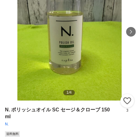
1
/
4
い
N. ポリッシュオイル SC セージ＆クローブ 150
3
ml
N.
送料無料