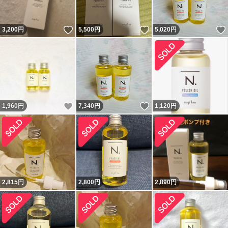
いいね！
いいね！
3,200
円
5,500
円
5,020
円
いいね！
いいね！
1,960
円
7,340
円
1,120
円
2,815
円
2,800
円
2,890
円