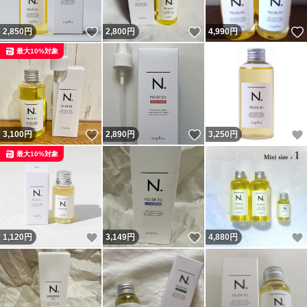
いいね！
いいね！
2,850
円
2,800
円
4,990
円
最大10%対象
いいね！
いいね！
3,100
円
2,890
円
3,250
円
最大10%対象
いいね！
いいね！
1,120
円
3,149
円
4,880
円