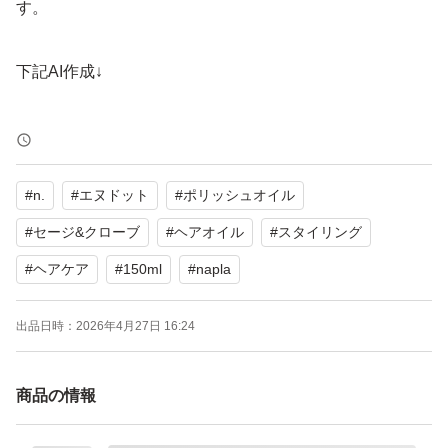
す。
下記AI作成↓
N. ポリッシュオイル SC セージ＆クローブ 150mlです。
髪に自然なツヤとまとまりを与えます。
#
n.
#
エヌドット
#
ポリッシュオイル
よろしくお願いいたします。
#
セージ&クローブ
#
ヘアオイル
#
スタイリング
#
ヘアケア
#
150ml
#
napla
出品日時：
2026年4月27日 16:24
商品の情報