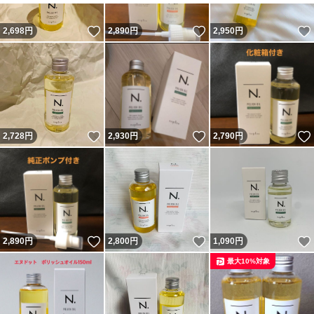
いいね！
いいね！
2,698
円
2,890
円
2,950
円
いいね！
いいね！
2,728
円
2,930
円
2,790
円
いいね！
いいね！
2,890
円
2,800
円
1,090
円
最大10%対象