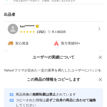
代金は運営が一旦預かり、評価後、出品者に支払われます
出品者
kei********
（
152
）
本人確認前
安心発送
取引実績50+
ユーザーの実績について
価格の相談
商品への質問
商品への質問からの値下げ交渉、不適切なカテゴリ変更依頼は禁止です
Yahoo!フリマが定めた一定の基準を満たしたユーザーにバッジを
付与しています
この商品をみている人にオススメ
この商品の情報をコピーします
安心取引出品者
最大10%対象
最大10%対象
Yahoo!フリマの基準をクリアした安
安心取引出品者
商品画像の
無断転載は禁止
されています
心・安全なユーザーです
コピーされた情報は
必ずご自身の商品に合わせて編集
取引実績
してください