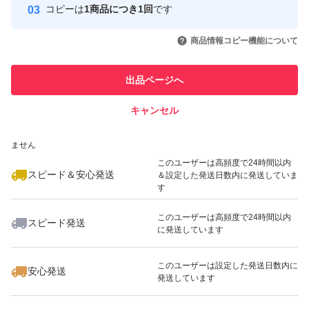
コピーは
1商品につき1回
です
このユーザーはYahoo!フリマの取
取引実績◯+
いいね！
いいね！
2,790
円
2,690
円
2,790
円
引を完了させた実績があります
商品情報コピー機能について
最大10%対象
このユーザーは他フリマサービス
他フリマ実績◯+
出品ページへ
での取引実績があります
キャンセル
スピード&安心発送
いいね！
いいね！
1,120
※このバッジは実績に基づく表示であり、発送を保証しているものではあり
円
2,890
円
2,800
円
ません
このユーザーは高頻度で24時間以内
スピード＆安心発送
＆設定した発送日数内に発送していま
す
このユーザーは高頻度で24時間以内
スピード発送
に発送しています
いいね！
いいね！
2,990
円
2,900
円
4,999
円
このユーザーは設定した発送日数内に
安心発送
発送しています