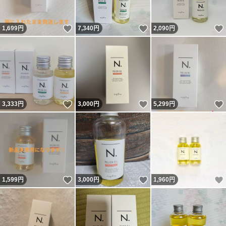
いいね！
いいね！
1,699
円
7,340
円
2,090
円
いいね！
いいね！
3,333
円
3,000
円
5,299
円
いいね！
いいね！
1,599
円
3,000
円
1,960
円