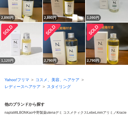
2,890
円
2,890
円
1,090
円
1,120
円
2,790
円
2,790
円
Yahoo!フリマ
コスメ、美容、ヘアケア
レディースヘアケア
スタイリング
他のブランドから探す
napla
MILBON
Kao
中野製薬
utena
デミ コスメティクス
LebeL
mm
アリミノ
Kracie