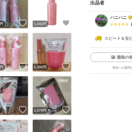
出品者
ハニハニ
！
いいね！
いいね！
円
1,444
円
スピード＆安
価格の
ユーザーの実績について
！
いいね！
いいね！
円
2,300
円
商品への質問
o!フリマが定めた一定の基準を満たしたユーザーにバッジを付与しています
出品者
この商品の情報をコピーします
取引出品者
Yahoo!フリマの基準をクリアした安心・安全なユーザーです
！
いいね！
いいね！
商品画像の
無断転載は禁止
されています
円
1,079
円
コピーされた情報は
必ずご自身の商品に合わせて編集
してください
コピーは
1商品につき1回
です
実績◯+
このユーザーはYahoo!フリマの取引を完了させた実績があり