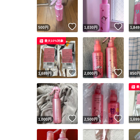
いいね！
いいね
500
円
1,030
円
1,849
最大10%対象
いいね！
いいね
1,689
円
2,000
円
850
最
いいね！
いいね
1,000
円
2,500
円
1,699