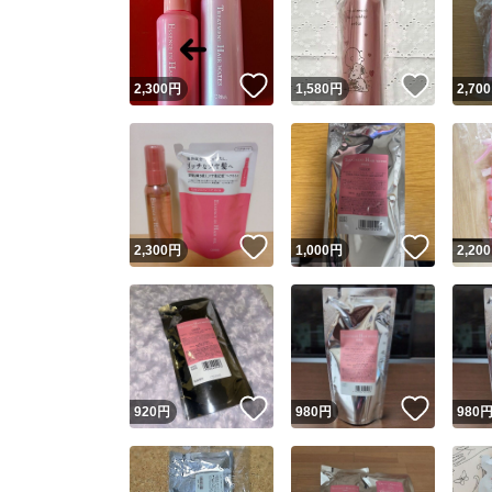
いいね！
いいね
2,300
円
1,580
円
2,700
いいね！
いいね
2,300
円
1,000
円
2,200
Yaho
安心取引
安心
いいね！
いいね
920
円
980
円
980
取引実績
取引