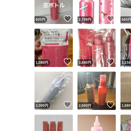
いいね！
いいね
605
円
2,799
円
660
いいね！
いいね
1,080
円
3,680
円
1,150
いいね！
いいね
2,000
円
2,600
円
1,680