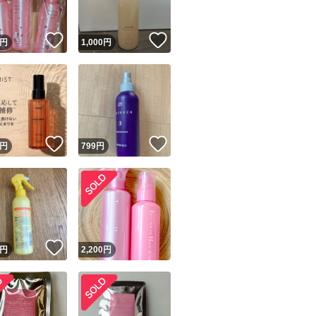
！
いいね！
いいね！
円
1,000
円
！
いいね！
いいね！
円
799
円
！
いいね！
円
2,200
円