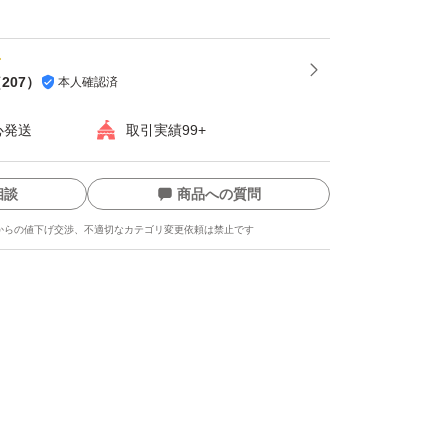
（
207
）
本人確認済
心発送
取引実績99+
相談
商品への質問
からの値下げ交渉、不適切なカテゴリ変更依頼は禁止です
ます