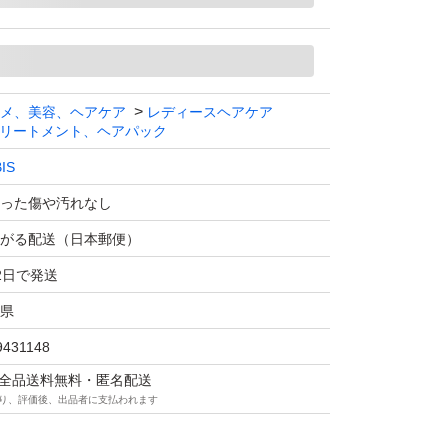
り入れやすい1本です。
枚目のテーブルの高さ位）
メ、美容、ヘアケア
レディースヘアケア
g
リートメント、ヘアパック
IS
、残念ながら私には
った傷や汚れなし
られませんでした。
がる配送（日本郵便）
どうぞお試しください。
2日で発送
願いします。
県
9431148
マは全品送料無料・匿名配送
り、評価後、出品者に支払われます