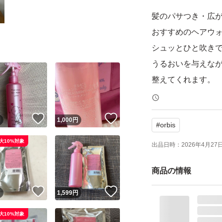
髪のパサつき・広
おすすめのヘアウ
シュッとひと吹き
うるおいを与えな
整えてくれます。
ベタつかない軽い
！
いいね！
いいね！
円
1,000
円
#
orbis
ドライヤー前のダ
大10%対象
朝の寝ぐせ直しに
出品日時：
2026年4月27日 
無香料でシーンを
商品の情報
乾燥や湿気でまと
！
いいね！
いいね！
円
1,599
円
自然にまとまる仕
大10%対象