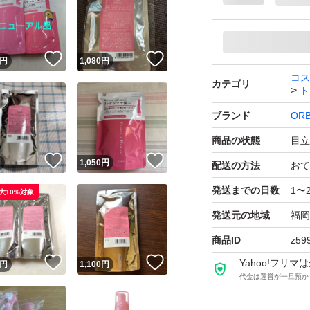
毎日のヘアケアに取
残量：半分程度
！
いいね！
いいね！
円
1,080
円
（残量は写真2
コス
カテゴリ
容器込み145
ト
ブランド
ORB
人気アイテムです
商品の状態
目立
あまり効果が感じ
！
いいね！
いいね！
円
1,050
円
配送の方法
おて
気になる方はぜひ
発送までの日数
1〜
大10%対象
どうぞよろしくお
発送元の地域
福岡
商品ID
z59
！
いいね！
いいね！
Yahoo!フリ
円
1,100
円
代金は運営が一旦預か