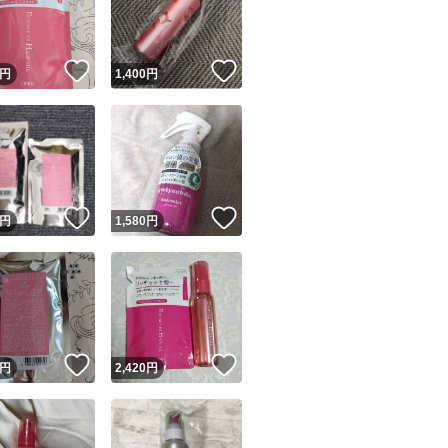
商品情報コピー機
リマ実績◯+
このユーザーは他フリマサービスでの取引実績があります
！
いいね！
いいね！
円
1,400
円
出品ページへ
&安心発送
キャンセル
ジは実績に基づく表示であり、発送を保証しているものではありません
このユーザーは高頻度で24時間以内＆設定した発送日数内に
ード＆安心発送
ます
！
いいね！
いいね！
円
1,580
円
ード発送
このユーザーは高頻度で24時間以内に発送しています
発送
このユーザーは設定した発送日数内に発送しています
！
いいね！
いいね！
円
2,420
円