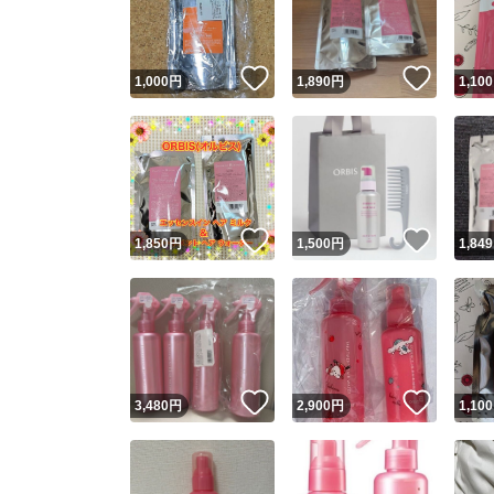
他フ
いいね！
いいね
1,000
円
1,890
円
1,100
スピード
※このバッ
スピ
いいね！
いいね
1,850
円
1,500
円
1,849
スピ
安心
いいね！
いいね
3,480
円
2,900
円
1,100