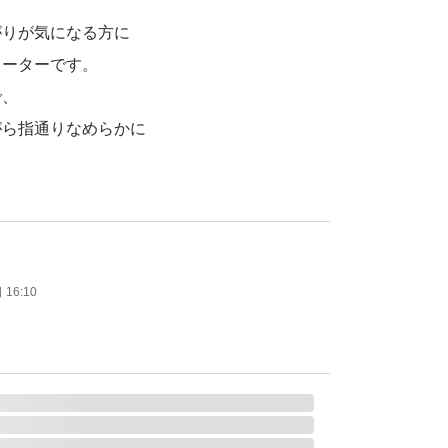
がりが気になる方に
ォーターです。
で、
がら指通りなめらかに
使用感
メージケアに◎
も使える便利アイテム
16:10
選ばず使いやすい
まりにくい髪も、
上がりに。