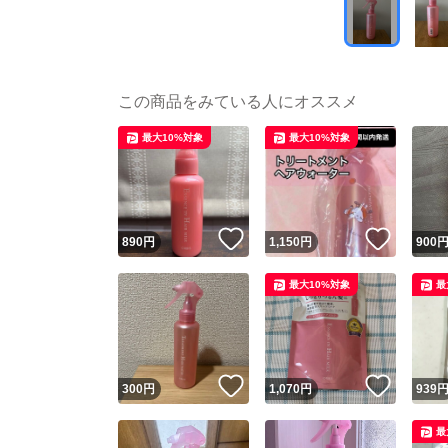
この商品をみている人にオススメ
最大10%対象
最大10%対象
いいね！
いいね
890
円
1,150
円
900
最大10%対象
最
いいね！
いいね
300
円
1,070
円
939
最