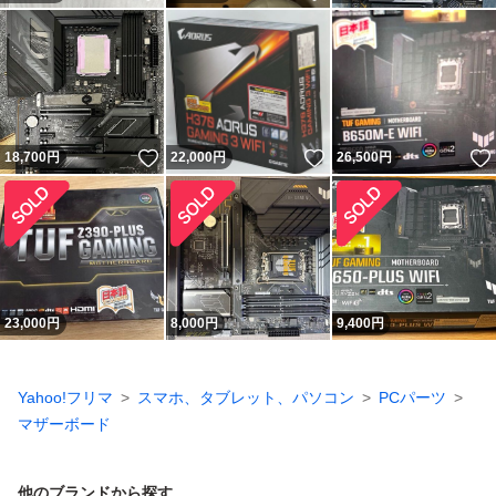
いいね！
いいね！
18,700
円
22,000
円
26,500
円
23,000
円
8,000
円
9,400
円
Yahoo!フリマ
スマホ、タブレット、パソコン
PCパーツ
マザーボード
他のブランドから探す