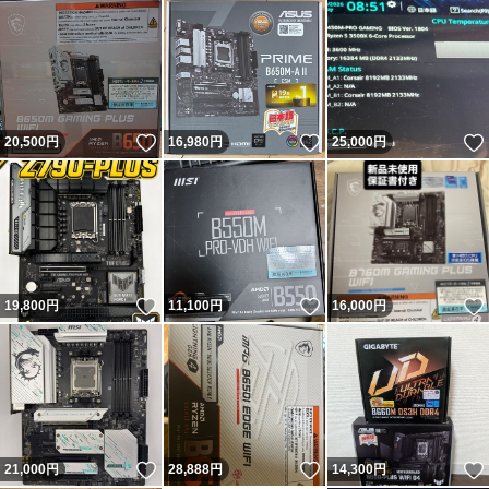
いいね！
いいね！
20,500
円
16,980
円
25,000
円
いいね！
いいね！
19,800
円
11,100
円
16,000
円
いいね！
いいね！
21,000
円
28,888
円
14,300
円