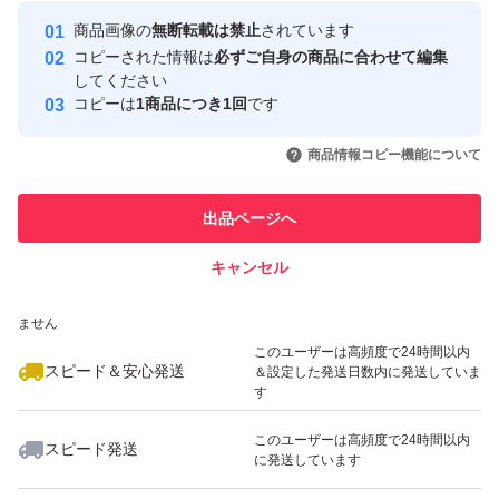
Yahoo!フリマの基準をクリアした安
安心取引出品者
商品画像の
無断転載は禁止
されています
心・安全なユーザーです
コピーされた情報は
必ずご自身の商品に合わせて編集
取引実績
してください
コピーは
1商品につき1回
です
このユーザーはYahoo!フリマの取
取引実績◯+
いいね！
いいね！
13,100
円
27,800
円
20,000
円
引を完了させた実績があります
商品情報コピー機能について
このユーザーは他フリマサービス
他フリマ実績◯+
出品ページへ
での取引実績があります
キャンセル
スピード&安心発送
いいね！
いいね！
9,999
※このバッジは実績に基づく表示であり、発送を保証しているものではあり
円
27,000
円
23,000
円
ません
このユーザーは高頻度で24時間以内
スピード＆安心発送
＆設定した発送日数内に発送していま
す
このユーザーは高頻度で24時間以内
スピード発送
に発送しています
いいね！
いいね！
9,900
円
24,000
円
30,500
円