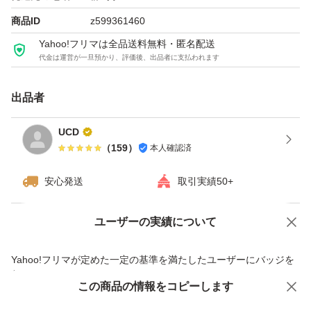
商品ID
z599361460
Yahoo!フリマは全品送料無料・匿名配送
代金は運営が一旦預かり、評価後、出品者に支払われます
出品者
UCD
（
159
）
本人確認済
安心発送
取引実績50+
ユーザーの実績について
価格の相談
商品への質問
商品への質問からの値下げ交渉、不適切なカテゴリ変更依頼は禁止です
Yahoo!フリマが定めた一定の基準を満たしたユーザーにバッジを
付与しています
この商品をみている人にオススメ
この商品の情報をコピーします
安心取引出品者