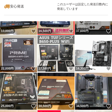
このユーザーは設定した発送日数内に
安心発送
発送しています
いいね！
いいね！
13,000
円
16,500
円
37,600
円
いいね！
いいね！
22,000
円
17,580
円
16,300
円
いいね！
いいね！
25,000
円
30,500
円
34,500
円