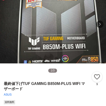
1
/
3
い
最終値下げTUF GAMING B850M-PLUS WIFI マ
9
ザーボード
ASUS
送料無料