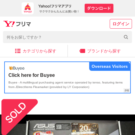
ログイン
カテゴリから探す
ブランドから探す
Overseas Visitors
Click here for Buyee
Buyee - A multilingual purchasing agent service operated by tenso, featuring items
from JDirectItems Fleamarket (provided by LY Corporation)