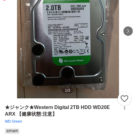
1
/
3
い
★ジャンク★Western Digital 2TB HDD WD20E
1
ARX 【健康状態:注意】
WD Green
送料無料