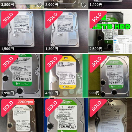
いいね！
いいね！
3,800
円
2,000
円
1,400
円
1,500
円
1,300
円
2,699
円
1,990
円
4,500
円
999
円