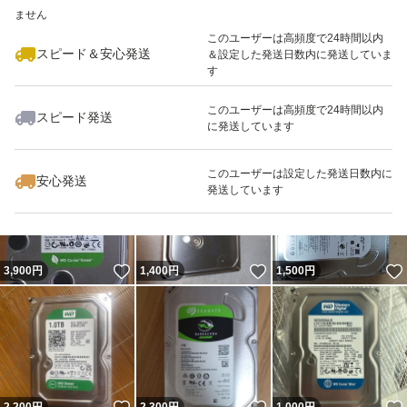
ません
最大10%対象
このユーザーは高頻度で24時間以内
スピード＆安心発送
＆設定した発送日数内に発送していま
す
このユーザーは高頻度で24時間以内
スピード発送
に発送しています
いいね！
いいね！
3,300
円
1,200
円
1,650
円
このユーザーは設定した発送日数内に
安心発送
発送しています
いいね！
いいね！
3,900
円
1,400
円
1,500
円