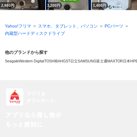
2,980
円
3,200
円
1,400
円
Yahoo!フリマ
スマホ、タブレット、パソコン
PCパーツ
内蔵型ハードディスクドライブ
他のブランドから探す
Seagate
Western Digital
TOSHIBA
HGST
日立
SAMSUNG
富士通
MAXTOR
日本HP