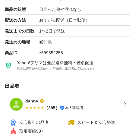
商品の状態
目立った傷や汚れなし
配送の方法
おてがる配送（日本郵便）
発送までの日数
1〜2日で発送
発送元の地域
愛知県
商品ID
z599352258
Yahoo!フリマは全品送料無料・匿名配送
代金は運営が一旦預かり、評価後、出品者に支払われます
出品者
danny
（
385
）
本人確認済
安心取引出品者
スピード＆安心発送
取引実績99+