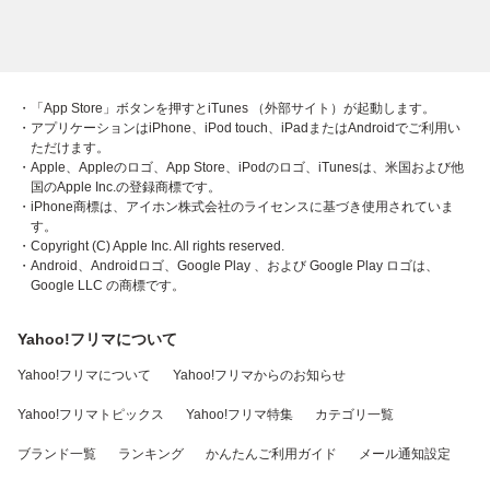
・「App Store」ボタンを押すとiTunes （外部サイト）が起動します。
・アプリケーションはiPhone、iPod touch、iPadまたはAndroidでご利用い
ただけます。
・Apple、Appleのロゴ、App Store、iPodのロゴ、iTunesは、米国および他
国のApple Inc.の登録商標です。
・iPhone商標は、アイホン株式会社のライセンスに基づき使用されていま
す。
・Copyright (C) Apple Inc. All rights reserved.
・Android、Androidロゴ、Google Play 、および Google Play ロゴは、
Google LLC の商標です。
Yahoo!フリマについて
Yahoo!フリマについて
Yahoo!フリマからのお知らせ
Yahoo!フリマトピックス
Yahoo!フリマ特集
カテゴリ一覧
ブランド一覧
ランキング
かんたんご利用ガイド
メール通知設定