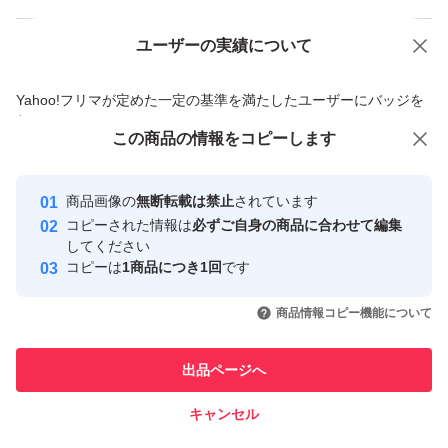
ユーザーの実績について
価格の相談
商品への質問
商品への質問からの値下げ交渉、不適切なカテゴリ変更依頼は禁止です
Yahoo!フリマが定めた一定の基準を満たしたユーザーにバッジを
付与しています
この商品をみている人にオススメ
この商品の情報をコピーします
安心取引出品者
最大10%対象
最大10%対象
最大10%対象
Yahoo!フリマの基準をクリアした安
安心取引出品者
商品画像の
無断転載は禁止
されています
心・安全なユーザーです
コピーされた情報は
必ずご自身の商品に合わせて編集
取引実績
してください
コピーは
1商品につき1回
です
このユーザーはYahoo!フリマの取
取引実績◯+
いいね！
いいね！
2,500
円
1,000
円
1,200
円
引を完了させた実績があります
商品情報コピー機能について
このユーザーは他フリマサービス
他フリマ実績◯+
出品ページへ
での取引実績があります
キャンセル
スピード&安心発送
いいね！
いいね！
1,550
※このバッジは実績に基づく表示であり、発送を保証しているものではあり
円
2,500
円
2,190
円