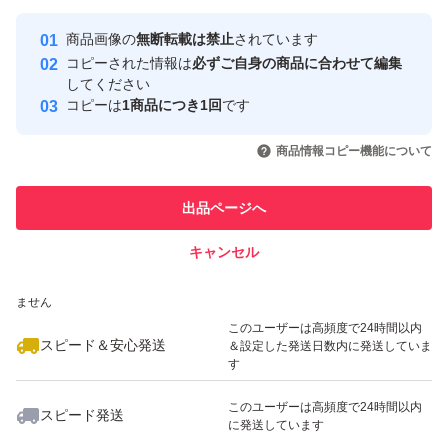
最大10%対象
最大10%対象
Yahoo!フリマの基準をクリアした安
安心取引出品者
商品画像の
無断転載は禁止
されています
心・安全なユーザーです
コピーされた情報は
必ずご自身の商品に合わせて編集
取引実績
してください
コピーは
1商品につき1回
です
このユーザーはYahoo!フリマの取
取引実績◯+
いいね！
いいね！
2,500
円
1,680
円
3,280
円
引を完了させた実績があります
商品情報コピー機能について
このユーザーは他フリマサービス
他フリマ実績◯+
出品ページへ
での取引実績があります
キャンセル
スピード&安心発送
いいね！
いいね！
2,199
※このバッジは実績に基づく表示であり、発送を保証しているものではあり
円
3,000
円
1,680
円
ません
このユーザーは高頻度で24時間以内
スピード＆安心発送
＆設定した発送日数内に発送していま
す
このユーザーは高頻度で24時間以内
スピード発送
に発送しています
いいね！
いいね！
4,980
円
7,280
円
8,700
円