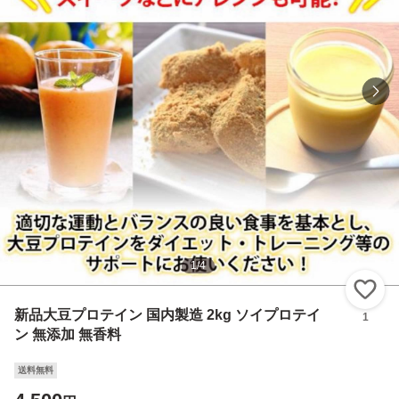
1
/
4
い
新品大豆プロテイン 国内製造 2kg ソイプロテイ
1
ン 無添加 無香料
送料無料