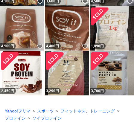
いいね！
いいね！
4,100
円
3,600
円
4,500
円
いいね！
いいね！
4,500
円
4,400
円
1,890
円
2,450
円
3,290
円
3,700
円
Yahoo!フリマ
スポーツ
フィットネス、トレーニング
プロテイン
ソイプロテイン