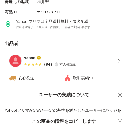
発送元の地域
福井県
商品ID
z599328150
Yahoo!フリマは全品送料無料・匿名配送
代金は運営が一旦預かり、評価後、出品者に支払われます
出品者
saaaa
（
84
）
本人確認前
安心発送
取引実績5+
ユーザーの実績について
価格の相談
商品への質問
商品への質問からの値下げ交渉、不適切なカテゴリ変更依頼は禁止です
Yahoo!フリマが定めた一定の基準を満たしたユーザーにバッジを
付与しています
この商品をみている人にオススメ
この商品の情報をコピーします
安心取引出品者