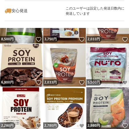
このユーザーは設定した発送日数内に
安心発送
発送しています
いいね！
いいね！
8,500
円
3,750
円
2,033
円
いいね！
いいね！
6,900
円
2,033
円
5,500
円
いいね！
いいね！
2,280
円
2,780
円
2,980
円