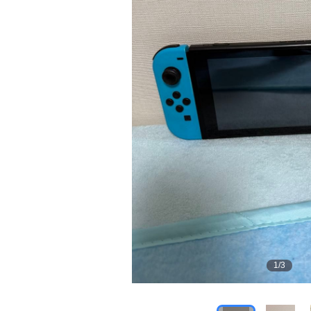
1
/
3