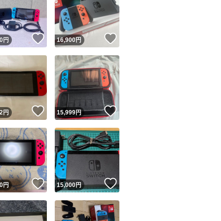
！
いいね！
いいね！
0
円
16,900
円
ユーザーの実績について
！
いいね！
いいね！
2
円
15,999
円
o!フリマが定めた一定の基準を満たしたユーザーにバッジを付与しています
出品者
この商品の情報をコピーします
取引出品者
Yahoo!フリマの基準をクリアした安心・安全なユーザーです
！
いいね！
いいね！
商品画像の
無断転載は禁止
されています
0
円
15,000
円
コピーされた情報は
必ずご自身の商品に合わせて編集
してください
コピーは
1商品につき1回
です
実績◯+
このユーザーはYahoo!フリマの取引を完了させた実績があり