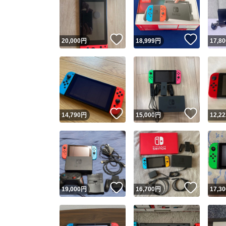
いいね！
いいね
20,000
円
18,999
円
17,80
いいね！
いいね
14,790
円
15,000
円
12,22
Yaho
安心取引
安心
いいね！
いいね
19,000
円
16,700
円
17,30
取引実績
取引