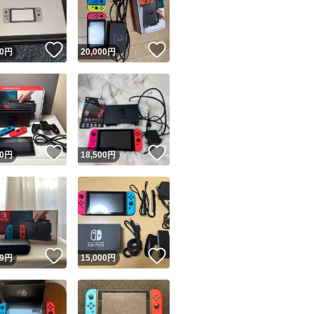
商品情報コピー機
リマ実績◯+
このユーザーは他フリマサービスでの取引実績があります
！
いいね！
いいね！
0
円
20,000
円
出品ページへ
&安心発送
キャンセル
ジは実績に基づく表示であり、発送を保証しているものではありません
このユーザーは高頻度で24時間以内＆設定した発送日数内に
ード＆安心発送
ます
！
いいね！
いいね！
0
円
18,500
円
ード発送
このユーザーは高頻度で24時間以内に発送しています
発送
このユーザーは設定した発送日数内に発送しています
！
いいね！
いいね！
9
円
15,000
円