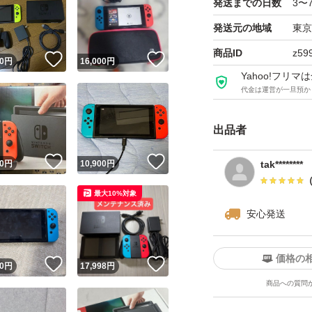
発送までの日数
3〜
発送元の地域
東京
商品ID
z59
！
いいね！
いいね！
0
円
16,000
円
Yahoo!フリ
代金は運営が一旦預か
出品者
！
いいね！
いいね！
0
円
10,900
円
tak********
最大10%対象
安心発送
価格の
！
いいね！
いいね！
0
円
17,998
円
商品への質問