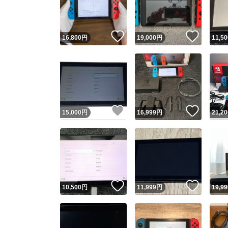
他フ
いいね！
いいね
16,800
円
19,000
円
11,50
スピード
※このバッ
スピ
いいね！
いいね
15,000
円
16,999
円
21,20
スピ
安心
いいね！
いいね
10,500
円
11,999
円
19,99