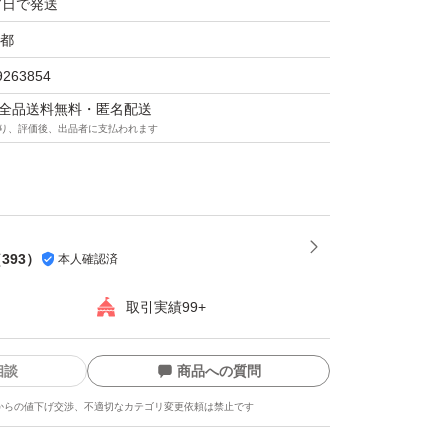
7日で発送
都
9263854
マは全品送料無料・匿名配送
り、評価後、出品者に支払われます
（
393
）
本人確認済
取引実績99+
相談
商品への質問
からの値下げ交渉、不適切なカテゴリ変更依頼は禁止です