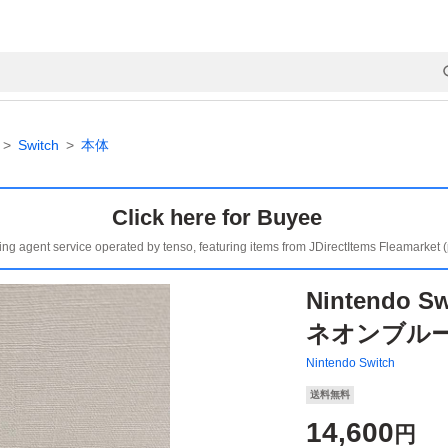
Switch
本体
Click here for Buyee
ing agent service operated by tenso, featuring items from JDirectItems Fleamarket 
Nintendo S
ネオンブルー
Nintendo Switch
送料無料
14,600
円