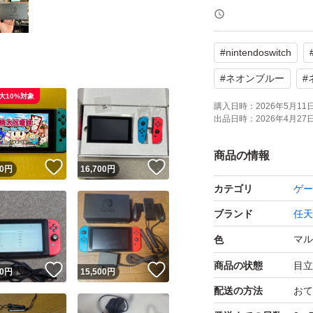
#
nintendoswitch
#
ネオンブルー
#
大10%対象
購入日時：
2026年5月11日 
出品日時：
2026年4月27日 
商品の情報
！
いいね！
いいね！
0
円
16,700
円
カテゴリ
ゲー
ブランド
任天
マル
色
商品の状態
目立
！
いいね！
いいね！
0
円
15,500
円
配送の方法
おて