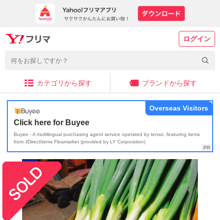
ログイン
カテゴリから探す
ブランドから探す
Overseas Visitors
Click here for Buyee
Buyee - A multilingual purchasing agent service operated by tenso, featuring items
from JDirectItems Fleamarket (provided by LY Corporation)