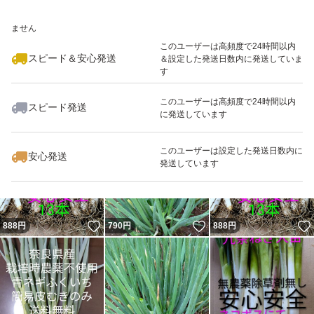
いいね！
いいね！
4,400
※このバッジは実績に基づく表示であり、発送を保証しているものではあり
円
4,400
円
4,400
円
ません
このユーザーは高頻度で24時間以内
スピード＆安心発送
＆設定した発送日数内に発送していま
す
このユーザーは高頻度で24時間以内
スピード発送
に発送しています
いいね！
いいね！
4,400
円
6,000
円
500
円
このユーザーは設定した発送日数内に
安心発送
発送しています
いいね！
いいね！
888
円
790
円
888
円