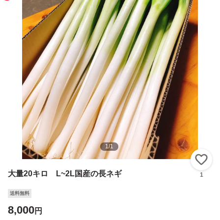
1
/
1
い
大量20キロ L~2L国産の長ネギ
1
送料無料
8,000
円