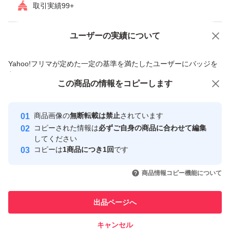
取引実績99+
ユーザーの実績について
価格の相談
商品への質問
商品への質問からの値下げ交渉、不適切なカテゴリ変更依頼は禁止です
Yahoo!フリマが定めた一定の基準を満たしたユーザーにバッジを
付与しています
この商品をみている人にオススメ
この商品の情報をコピーします
安心取引出品者
最大10%対象
Yahoo!フリマの基準をクリアした安
安心取引出品者
商品画像の
無断転載は禁止
されています
心・安全なユーザーです
コピーされた情報は
必ずご自身の商品に合わせて編集
取引実績
してください
コピーは
1商品につき1回
です
このユーザーはYahoo!フリマの取
取引実績◯+
いいね！
いいね！
4,800
円
3,600
円
3,600
円
引を完了させた実績があります
商品情報コピー機能について
このユーザーは他フリマサービス
他フリマ実績◯+
出品ページへ
での取引実績があります
キャンセル
スピード&安心発送