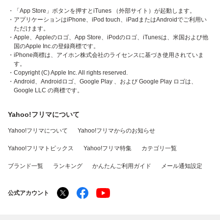
・「App Store」ボタンを押すとiTunes （外部サイト）が起動します。
・アプリケーションはiPhone、iPod touch、iPadまたはAndroidでご利用い
ただけます。
・Apple、Appleのロゴ、App Store、iPodのロゴ、iTunesは、米国および他
国のApple Inc.の登録商標です。
・iPhone商標は、アイホン株式会社のライセンスに基づき使用されていま
す。
・Copyright (C) Apple Inc. All rights reserved.
・Android、Androidロゴ、Google Play 、および Google Play ロゴは、
Google LLC の商標です。
Yahoo!フリマについて
Yahoo!フリマについて
Yahoo!フリマからのお知らせ
Yahoo!フリマトピックス
Yahoo!フリマ特集
カテゴリ一覧
ブランド一覧
ランキング
かんたんご利用ガイド
メール通知設定
公式アカウント