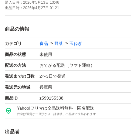
購入日時：
2026年5月13日 13:46
いて！煮込んで！どんな食べ方でも絶品です(*≧∀≦*)♪
出品日時：
2026年4月27日 01:21
淡路島のたまねぎは、収穫後「玉葱小屋」と呼ばれる小屋
商品の情報
に吊り下げられ、自然の風を利用してゆっくりと乾燥させ
カテゴリ
食品
野菜
玉ねぎ
ていきます(^o^)♪
自然乾燥することで甘味をより一層増していくとともに、
商品の状態
未使用
色艶も際立ってきます(*^o^*)♪
配送の方法
おてがる配送（ヤマト運輸）
大人にも子供にも♪体にいいたまねぎ♪おいしく健康習慣！
発送までの日数
2〜3日で発送
のため毎日のご飯に一品、たまねぎを加えてみませんか(*
発送元の地域
兵庫県
≧∀≦*)♪
商品ID
z599155338
Yahoo!フリマは全品送料無料・匿名配送
今回お届けする兵庫県淡路島産の訳あり玉ねぎ！
代金は運営が一旦預かり、評価後、出品者に支払われます
見た目は少し悪いかもですが､調理がしやすくプロの方か
らもご好評いただいている美味しい玉ねぎです(*^_^*)♪
出品者