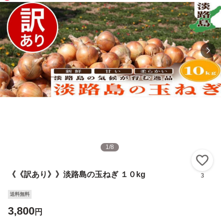
1
/
8
い
《《訳あり》》淡路島の玉ねぎ １０kg
3
送料無料
3,800
円