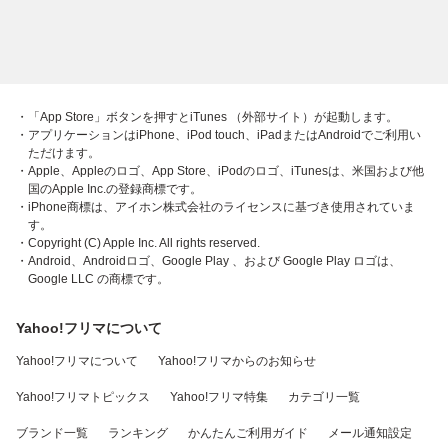
・「App Store」ボタンを押すとiTunes （外部サイト）が起動します。
・アプリケーションはiPhone、iPod touch、iPadまたはAndroidでご利用い
ただけます。
・Apple、Appleのロゴ、App Store、iPodのロゴ、iTunesは、米国および他
国のApple Inc.の登録商標です。
・iPhone商標は、アイホン株式会社のライセンスに基づき使用されていま
す。
・Copyright (C) Apple Inc. All rights reserved.
・Android、Androidロゴ、Google Play 、および Google Play ロゴは、
Google LLC の商標です。
Yahoo!フリマについて
Yahoo!フリマについて
Yahoo!フリマからのお知らせ
Yahoo!フリマトピックス
Yahoo!フリマ特集
カテゴリ一覧
ブランド一覧
ランキング
かんたんご利用ガイド
メール通知設定