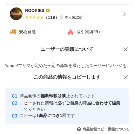
ROOKIES
送料：送料無料
（
116
）
本人確認前
配送業者：ヤマト運輸
安心発送
取引実績99+
生産地：兵庫県 淡路島
内容量：約９・５kg（生ものですので多少の前後はお許
ユーザーの実績について
価格の相談
商品への質問
しください）
商品への質問からの値下げ交渉、不適切なカテゴリ変更依頼は禁止です
等級・サイズ：訳あり L〜2Lサイズ｡
Yahoo!フリマが定めた一定の基準を満たしたユーザーにバッジを
付与しています
保存方法：冷暗所で保管し、なるべくお早目にお召し上が
この商品をみている人にオススメ
この商品の情報をコピーします
安心取引出品者
りください。
最大10%対象
Yahoo!フリマの基準をクリアした安
安心取引出品者
商品画像の
無断転載は禁止
されています
心・安全なユーザーです
#訳あり #安い #１０kg #淡路島玉ねぎ #新鮮な玉ねぎ #風
コピーされた情報は
必ずご自身の商品に合わせて編集
取引実績
してください
味豊か #甘みのある玉ねぎ #淡路島産 #農家の愛情 #料理
コピーは
1商品につき1回
です
に活用 #栄養豊富 #保存可能 #自然の恵み #健康食材 #美
このユーザーはYahoo!フリマの取
取引実績◯+
いいね！
いいね！
2,100
円
2,100
円
2,100
円
引を完了させた実績があります
味しい玉ねぎ #ギフトにもおすすめ #地元の味 #こだわり
商品情報コピー機能について
最大10%対象
最大10%対象