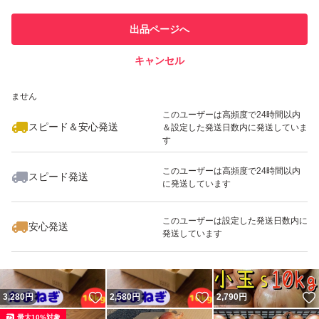
の農産物 #自家栽培 #美味しさ満点 #淡路島グルメ #お料
このユーザーは他フリマサービス
他フリマ実績◯+
出品ページへ
での取引実績があります
理のアクセント #新鮮野菜 #ヘルシー食材
キャンセル
スピード&安心発送
いいね！
いいね！
2,100
※このバッジは実績に基づく表示であり、発送を保証しているものではあり
円
3,500
円
2,100
円
ません
最大10%対象
このユーザーは高頻度で24時間以内
スピード＆安心発送
＆設定した発送日数内に発送していま
す
このユーザーは高頻度で24時間以内
スピード発送
に発送しています
いいね！
いいね！
2,100
円
2,050
円
3,500
円
最大10%対象
最大10%対象
最大10%対象
このユーザーは設定した発送日数内に
安心発送
発送しています
いいね！
いいね！
3,280
円
2,580
円
2,790
円
最大10%対象