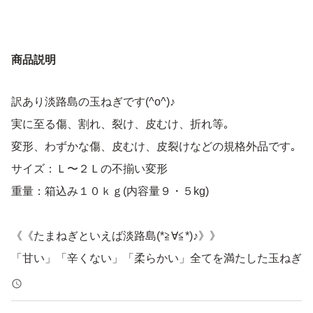
商品説明
訳あり淡路島の玉ねぎです(^o^)♪
実に至る傷、割れ、裂け、皮むけ、折れ等｡
変形、わずかな傷、皮むけ、皮裂けなどの規格外品です｡
サイズ：Ｌ〜２Ｌの不揃い変形
重量：箱込み１０ｋｇ(内容量９・５kg)
《《たまねぎといえば淡路島(*≧∀≦*)♪》》
「甘い」「辛くない」「柔らかい」全てを満たした玉ねぎ
が「淡路産たまねぎ」です(*^o^*)♪
一度乾燥させてコクと旨みを増した淡路のたまねぎは、焼