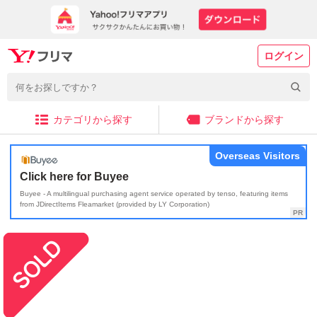
ログイン
カテゴリから探す
ブランドから探す
Overseas Visitors
Click here for Buyee
Buyee - A multilingual purchasing agent service operated by tenso, featuring items
from JDirectItems Fleamarket (provided by LY Corporation)