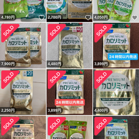
いいね！
いいね！
4,780
円
2,700
円
4,050
円
7,900
円
4,480
円
3,899
円
2,250
円
3,899
円
4,400
円