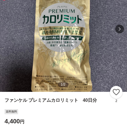
1
/
2
い
ファンケル プレミアムカロリミット 40日分
2
送料無料
4,400
円