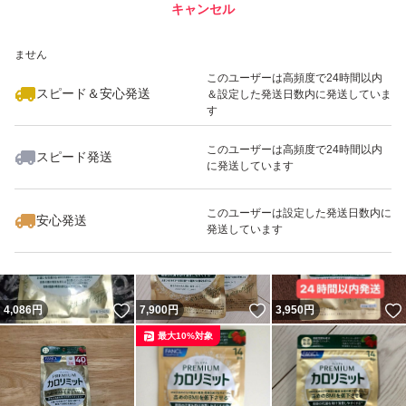
キャンセル
スピード&安心発送
いいね！
いいね！
4,480
※このバッジは実績に基づく表示であり、発送を保証しているものではあり
円
4,480
円
4,500
円
ません
最大10%対象
このユーザーは高頻度で24時間以内
スピード＆安心発送
＆設定した発送日数内に発送していま
す
このユーザーは高頻度で24時間以内
スピード発送
に発送しています
いいね！
いいね！
4,380
円
5,900
円
7,280
円
最大10%対象
このユーザーは設定した発送日数内に
安心発送
発送しています
いいね！
いいね！
4,086
円
7,900
円
3,950
円
最大10%対象