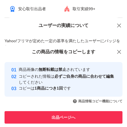
安心取引出品者
取引実績99+
ユーザーの実績について
価格の相談
商品への質問
商品への質問からの値下げ交渉、不適切なカテゴリ変更依頼は禁止です
Yahoo!フリマが定めた一定の基準を満たしたユーザーにバッジを
付与しています
この商品をみている人にオススメ
この商品の情報をコピーします
安心取引出品者
最大10%対象
最大10%対象
Yahoo!フリマの基準をクリアした安
安心取引出品者
商品画像の
無断転載は禁止
されています
心・安全なユーザーです
コピーされた情報は
必ずご自身の商品に合わせて編集
取引実績
してください
コピーは
1商品につき1回
です
このユーザーはYahoo!フリマの取
取引実績◯+
いいね！
いいね！
4,475
円
4,475
円
4,500
円
引を完了させた実績があります
商品情報コピー機能について
最大10%対象
このユーザーは他フリマサービス
他フリマ実績◯+
出品ページへ
での取引実績があります