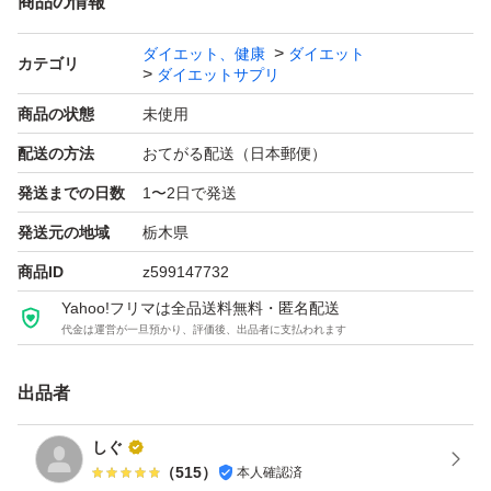
商品の情報
ダイエット、健康
ダイエット
カテゴリ
ダイエットサプリ
商品の状態
未使用
配送の方法
おてがる配送（日本郵便）
発送までの日数
1〜2日で発送
発送元の地域
栃木県
商品ID
z599147732
Yahoo!フリマは全品送料無料・匿名配送
代金は運営が一旦預かり、評価後、出品者に支払われます
出品者
しぐ
（
515
）
本人確認済