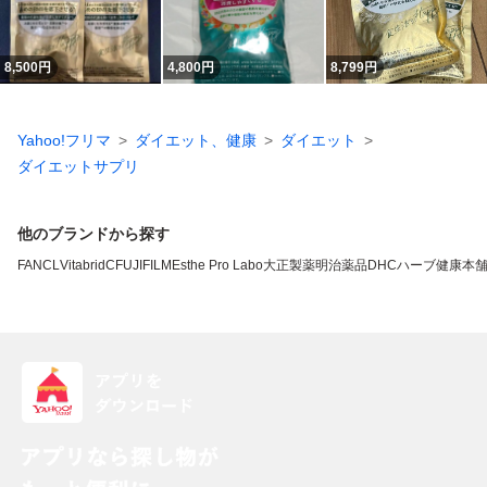
8,500
円
4,800
円
8,799
円
Yahoo!フリマ
ダイエット、健康
ダイエット
ダイエットサプリ
他のブランドから探す
FANCL
VitabridC
FUJIFILM
Esthe Pro Labo
大正製薬
明治薬品
DHC
ハーブ健康本