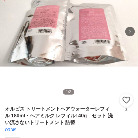
1
/
2
い
オルビス トリートメントヘアウォーターレフィ
2
ル 180ml・ヘアミルク レフィル140g セット 洗
い流さないトリートメント 詰替
ORBIS