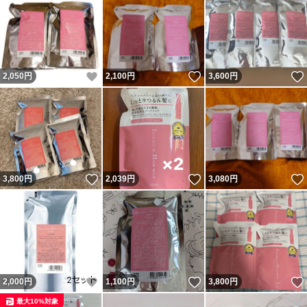
いいね！
いいね！
2,050
円
2,100
円
3,600
円
いいね！
いいね！
3,800
円
2,039
円
3,080
円
いいね！
いいね！
2,000
円
1,100
円
3,800
円
最大10%対象