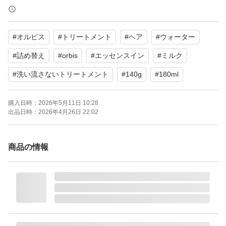
2点セットになります。
#
オルビス
#
トリートメント
#
ヘア
#
ウォーター
ゆうパケットポストにて発送いたします。
#
詰め替え
#
orbis
#
エッセンスイン
#
ミルク
完璧を求められる方、神経質な方はご遠慮下さい。
#
洗い流さないトリートメント
#
140g
#
180ml
購入後のキャンセル、返品交換は致しかねますのでご了承
ください。
購入日時：
2026年5月11日 10:28
出品日時：
2026年4月26日 22:02
配送中の破損等のクレームは受け付けておりません。
傷や汚れ等の初期不良に関しましては
商品の情報
直接メーカーにお問い合わせ下さい。
ペット・喫煙者おりません