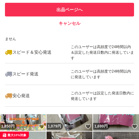
このユーザーは他フリマサービス
他フリマ実績◯+
出品ページへ
での取引実績があります
キャンセル
スピード&安心発送
いいね！
いいね！
1,849
※このバッジは実績に基づく表示であり、発送を保証しているものではあり
円
939
円
880
円
ません
このユーザーは高頻度で24時間以内
スピード＆安心発送
＆設定した発送日数内に発送していま
す
このユーザーは高頻度で24時間以内
スピード発送
に発送しています
いいね！
いいね！
1,849
円
2,000
円
1,980
円
最大10%対象
このユーザーは設定した発送日数内に
安心発送
発送しています
いいね！
いいね！
1,850
円
1,079
円
1,699
円
最大10%対象