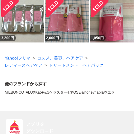
3,200
円
2,000
円
1,050
円
Yahoo!フリマ
コスメ、美容、ヘアケア
レディースヘアケア
トリートメント、ヘアパック
他のブランドから探す
MILBON
COTA
LUX
Kao
P&G
ケラスターゼ
KOSE
＆honey
napla
ウエラ