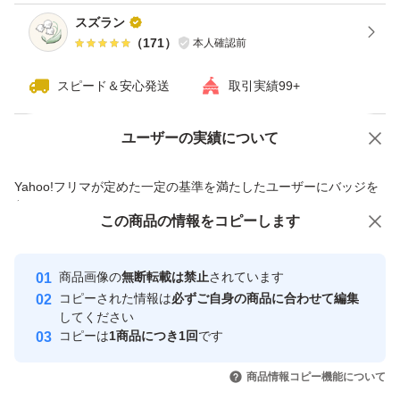
スズラン
（
171
）
本人確認前
スピード＆安心発送
取引実績99+
ユーザーの実績について
価格の相談
商品への質問
商品への質問からの値下げ交渉、不適切なカテゴリ変更依頼は禁止です
Yahoo!フリマが定めた一定の基準を満たしたユーザーにバッジを
付与しています
この商品をみている人にオススメ
この商品の情報をコピーします
安心取引出品者
最大10%対象
最大10%対象
Yahoo!フリマの基準をクリアした安
安心取引出品者
商品画像の
無断転載は禁止
されています
心・安全なユーザーです
コピーされた情報は
必ずご自身の商品に合わせて編集
取引実績
してください
コピーは
1商品につき1回
です
このユーザーはYahoo!フリマの取
取引実績◯+
いいね！
いいね！
1,890
円
1,080
円
3,200
円
引を完了させた実績があります
商品情報コピー機能について
最大10%対象
最大10%対象
最大10%対象