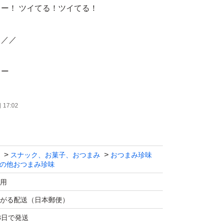
ー！ ツイてる！ツイてる！
／／／
よー
17:02
宮内ハム】
の旨みとスパイシーな味わいで、県内はもちろ
スナック、お菓子、おつまみ
おつまみ珍味
の他おつまみ珍味
ァンに支持されている製品です。
用
り！
がる配送（日本郵便）
3日で発送