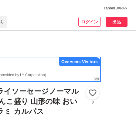
Yahoo! JAPAN
ログイン
出品
Overseas Visitors
(provided by LY Corporation)
ライソーセージノーマル
いいね！
 てんこ盛り 山形の味 おい
0
ラミ カルパス