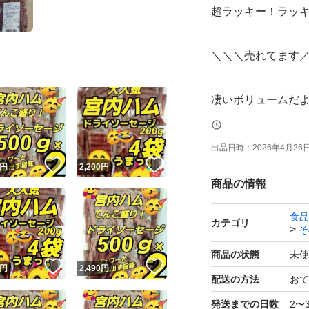
超ラッキー！ラッキ
＼＼＼売れてます
凄いボリュームだ
(´へεへ`*)
出品日時：
2026年4月26日 
！
いいね！
いいね！
山形県有名企業【
円
2,200
円
商品の情報
独自の製法で、肉
食品
カテゴリ
そ
ん全国に幅広いフ
商品の状態
未使
！
いいね！
いいね！
円
2,490
円
ボリュームたっぷ
配送の方法
おて
てんこ盛り！
発送までの日数
2〜