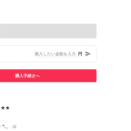
円
購入手続きへ
★★★
:.。.☆