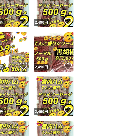
商品情報コピー機
リマ実績◯+
このユーザーは他フリマサービスでの取引実績があります
！
いいね！
いいね！
円
2,490
円
出品ページへ
&安心発送
キャンセル
ジは実績に基づく表示であり、発送を保証しているものではありません
このユーザーは高頻度で24時間以内＆設定した発送日数内に
ード＆安心発送
ます
！
いいね！
いいね！
円
2,490
円
ード発送
このユーザーは高頻度で24時間以内に発送しています
発送
このユーザーは設定した発送日数内に発送しています
！
いいね！
いいね！
円
2,490
円