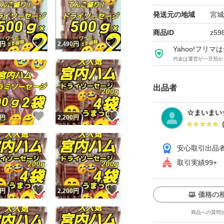
発送元の地域
宮城
この機会に山形の味
商品ID
z59
！
いいね！
いいね！
円
2,490
円
Yahoo!フリ
★ノーマル
代金は運営が一旦預か
★ドライソーセー
出品者
★200ｇ× 4袋
☆まいまい
！
いいね！
いいね！
円
2,200
円
おてがる発送
簡易包装にご協力
安心取引出品
取引実績99+
！
いいね！
いいね！
円
2,200
円
価格の
商品への質問