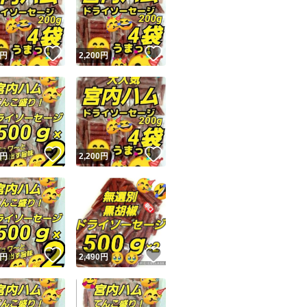
！
いいね！
いいね！
円
2,200
円
ユーザーの実績について
！
いいね！
いいね！
円
2,200
円
o!フリマが定めた一定の基準を満たしたユーザーにバッジを付与しています
出品者
この商品の情報をコピーします
取引出品者
Yahoo!フリマの基準をクリアした安心・安全なユーザーです
！
いいね！
いいね！
商品画像の
無断転載は禁止
されています
円
2,490
円
コピーされた情報は
必ずご自身の商品に合わせて編集
してください
コピーは
1商品につき1回
です
実績◯+
このユーザーはYahoo!フリマの取引を完了させた実績があり