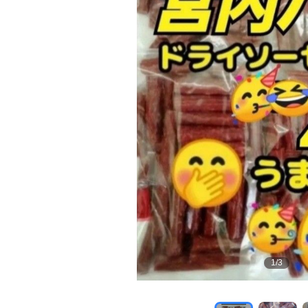
1
/
3