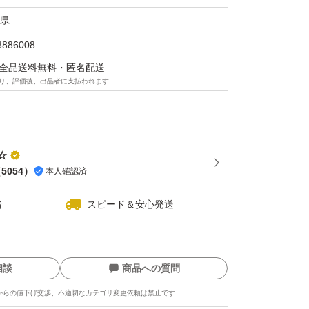
県
を是非ご賞味下さいね(⌒▽⌒)
8886008
マは全品送料無料・匿名配送
り、評価後、出品者に支払われます
ジ
☆
（
5054
）
本人確認済
お願い致します
者
スピード＆安心発送
相談
商品への質問
からの値下げ交渉、不適切なカテゴリ変更依頼は禁止です