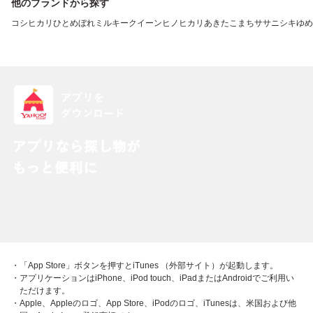
他のブランドから探す
コシヒカリ
ひとめぼれ
ミルキークイーン
ヒノヒカリ
あきたこまち
ササニシキ
ゆめ
・「App Store」ボタンを押すとiTunes （外部サイト）が起動します。
・アプリケーションはiPhone、iPod touch、iPadまたはAndroidでご利用い
ただけます。
・Apple、Appleのロゴ、App Store、iPodのロゴ、iTunesは、米国および他