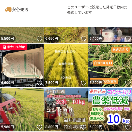
このユーザーは設定した発送日数内に
安心発送
発送しています
いいね！
いいね！
5,500
円
6,650
円
6,400
円
最大10%対象
いいね！
いいね！
6,600
円
7,500
円
5,800
円
いいね！
いいね！
5,980
円
8,800
円
6,000
円