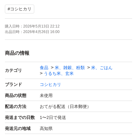
生産したものを喫茶店や個人のお客様に精米して配達した
#
コシヒカリ
り、お米屋さんに卸したりしています。
おいしいというお言葉を頂いています。
購入日時：
2026年5月13日 22:12
収穫したお米は玄米の状態で12℃に設定してある低温貯
出品日時：
2026年4月26日 16:00
蔵庫に保管してます。
商品の情報
減農薬 〔田植え時の一回のみ〕栽培
食品
米、雑穀、粉類
米、ごはん
コシヒカリ 100パーセント
カテゴリ
うるち米、玄米
安全、安心なお米です。ご賞味ください。
ブランド
コシヒカリ
商品の状態
未使用
減農薬の為、虫食いで黒くなったお米が入っている事があ
配送の方法
おてがる配送（日本郵便）
りますが、問題なく美味しく食べていただけます。気にな
発送までの日数
1〜2日で発送
る方はご遠慮下さい。
発送する日に精米するので一番美味しい状態で発送致しま
発送元の地域
高知県