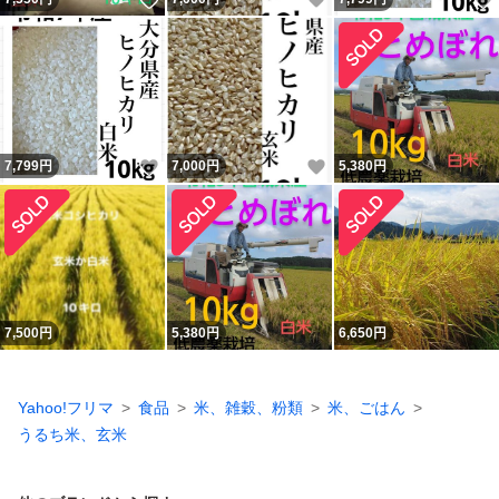
いいね！
いいね！
7,799
円
7,000
円
5,380
円
7,500
円
5,380
円
6,650
円
Yahoo!フリマ
食品
米、雑穀、粉類
米、ごはん
うるち米、玄米