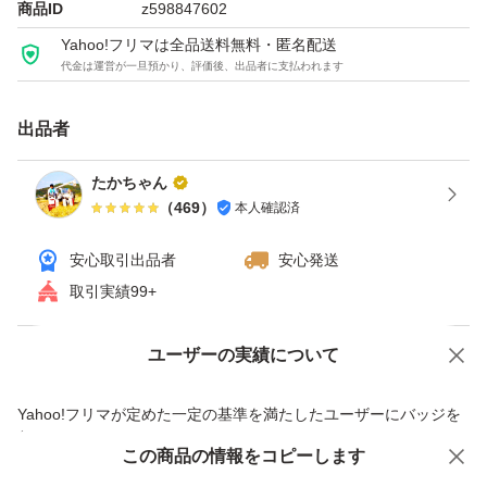
す。
商品ID
z598847602
10kg米袋のまま発送いたします。
Yahoo!フリマは全品送料無料・匿名配送
代金は運営が一旦預かり、評価後、出品者に支払われます
注文後のコメントで精米の指定をお願いします。
配達日時の指定は出来ません。
出品者
購入後に玄米か精米か。精米の場合どれに精米するのか
連絡お願いします。
たかちゃん
（
469
）
本人確認済
安心取引出品者
安心発送
取引実績99+
ユーザーの実績について
価格の相談
商品への質問
商品への質問からの値下げ交渉、不適切なカテゴリ変更依頼は禁止です
Yahoo!フリマが定めた一定の基準を満たしたユーザーにバッジを
付与しています
この商品をみている人にオススメ
この商品の情報をコピーします
安心取引出品者