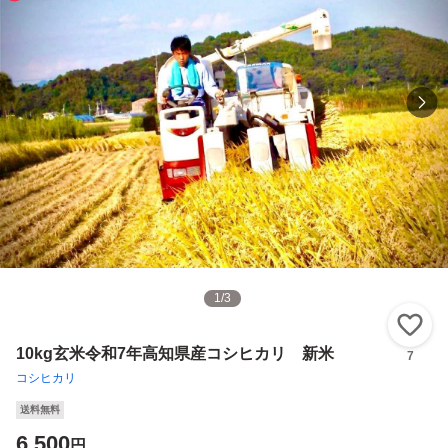
1
/
3
い
10kg玄米令和7年高知県産コシヒカリ 新米
7
コシヒカリ
送料無料
6,500
円