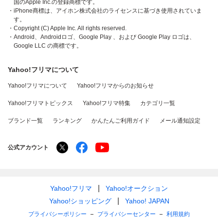
国のApple Inc.の登録商標です。
・iPhone商標は、アイホン株式会社のライセンスに基づき使用されていま
す。
・Copyright (C) Apple Inc. All rights reserved.
・Android、Androidロゴ、Google Play 、および Google Play ロゴは、
Google LLC の商標です。
Yahoo!フリマについて
Yahoo!フリマについて
Yahoo!フリマからのお知らせ
Yahoo!フリマトピックス
Yahoo!フリマ特集
カテゴリ一覧
ブランド一覧
ランキング
かんたんご利用ガイド
メール通知設定
公式アカウント
Yahoo!フリマ
Yahoo!オークション
Yahoo!ショッピング
Yahoo! JAPAN
プライバシーポリシー
プライバシーセンター
利用規約