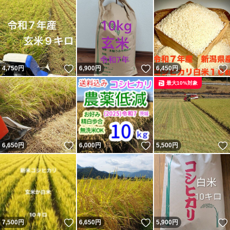
いいね！
いいね！
4,750
円
6,900
円
6,450
円
最大10%対象
いいね！
いいね！
6,650
円
6,000
円
5,500
円
いいね！
いいね！
7,500
円
6,650
円
5,900
円