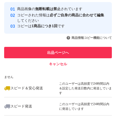
Yahoo!フリマの基準をクリアした安
安心取引出品者
商品画像の
無断転載は禁止
されています
心・安全なユーザーです
コピーされた情報は
必ずご自身の商品に合わせて編集
取引実績
してください
コピーは
1商品につき1回
です
このユーザーはYahoo!フリマの取
取引実績◯+
いいね！
いいね！
5,680
円
7,500
円
5,400
円
引を完了させた実績があります
商品情報コピー機能について
このユーザーは他フリマサービス
他フリマ実績◯+
出品ページへ
での取引実績があります
キャンセル
スピード&安心発送
いいね！
いいね！
6,500
※このバッジは実績に基づく表示であり、発送を保証しているものではあり
円
6,200
円
7,500
円
ません
最大10%対象
このユーザーは高頻度で24時間以内
スピード＆安心発送
＆設定した発送日数内に発送していま
す
このユーザーは高頻度で24時間以内
スピード発送
に発送しています
いいね！
いいね！
8,082
円
9,500
円
6,100
円