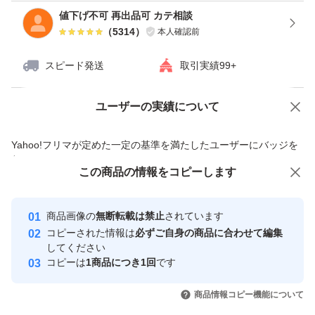
値下げ不可 再出品可 カテ相談
（
5314
）
本人確認前
スピード発送
取引実績99+
ユーザーの実績について
価格の相談
商品への質問
商品への質問からの値下げ交渉、不適切なカテゴリ変更依頼は禁止です
Yahoo!フリマが定めた一定の基準を満たしたユーザーにバッジを
付与しています
この商品をみている人にオススメ
この商品の情報をコピーします
安心取引出品者
最大10%対象
Yahoo!フリマの基準をクリアした安
安心取引出品者
商品画像の
無断転載は禁止
されています
心・安全なユーザーです
コピーされた情報は
必ずご自身の商品に合わせて編集
取引実績
してください
コピーは
1商品につき1回
です
このユーザーはYahoo!フリマの取
取引実績◯+
いいね！
いいね！
1,300
円
1,280
円
1,250
円
引を完了させた実績があります
商品情報コピー機能について
最大10%対象