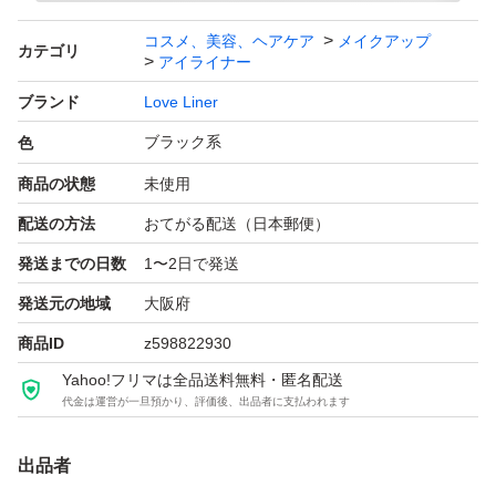
コスメ、美容、ヘアケア
メイクアップ
カテゴリ
アイライナー
ブランド
Love Liner
ブラック系
色
商品の状態
未使用
配送の方法
おてがる配送（日本郵便）
発送までの日数
1〜2日で発送
発送元の地域
大阪府
商品ID
z598822930
Yahoo!フリマは全品送料無料・匿名配送
代金は運営が一旦預かり、評価後、出品者に支払われます
出品者