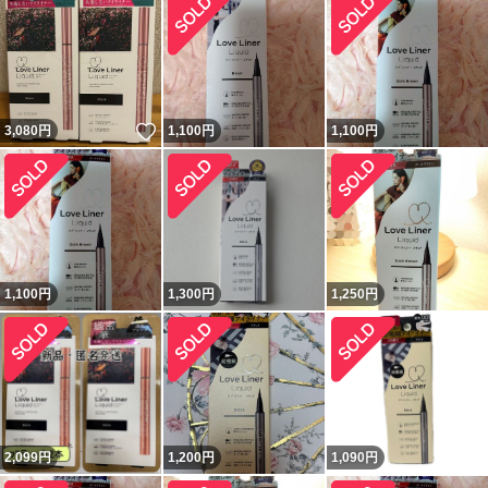
いいね！
3,080
円
1,100
円
1,100
円
1,100
円
1,300
円
1,250
円
2,099
円
1,200
円
1,090
円