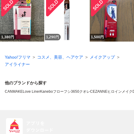
1,380
円
1,290
円
1,500
円
Yahoo!フリマ
コスメ、美容、ヘアケア
メイクアップ
アイライナー
他のブランドから探す
CANMAKE
Love Liner
Kanebo
フローフシ
3650
クオレ
CEZANNE
ヒロインメイク