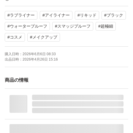
#
ラブライナー
#
アイライナー
#
リキッド
#
ブラック
【ブランド】Love Liner
【商品名】ラブ・ライナー リキッド
#
ウォータープルーフ
#
スマッジプルーフ
#
超極細
【カラー】ブラック
#
コスメ
#
メイクアップ
【筆先】0.01mm
【特徴】ウォータープルーフ、スマッジプルーフ、お湯で
購入日時：
2026年6月6日 08:33
出品日時：
2026年4月26日 15:16
簡単オフ、付け替え対応容器
【商品の状態】未使用
商品の情報
よろしくお願いいたします。