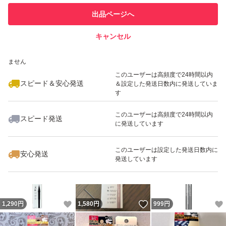
このユーザーは他フリマサービス
他フリマ実績◯+
出品ページへ
での取引実績があります
キャンセル
スピード&安心発送
いいね！
いいね！
1,300
※このバッジは実績に基づく表示であり、発送を保証しているものではあり
円
1,280
円
1,290
円
ません
最大10%対象
最大10%対象
このユーザーは高頻度で24時間以内
スピード＆安心発送
＆設定した発送日数内に発送していま
す
このユーザーは高頻度で24時間以内
スピード発送
に発送しています
いいね！
いいね！
1,200
円
1,300
円
1,250
円
最大10%対象
このユーザーは設定した発送日数内に
安心発送
発送しています
いいね！
いいね！
1,290
円
1,580
円
999
円