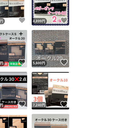
商品情報コピー機
リマ実績◯+
このユーザーは他フリマサービスでの取引実績があります
！
いいね！
いいね！
円
4,899
円
出品ページへ
&安心発送
キャンセル
ジは実績に基づく表示であり、発送を保証しているものではありません
このユーザーは高頻度で24時間以内＆設定した発送日数内に
ード＆安心発送
ます
！
いいね！
いいね！
円
5,600
円
ード発送
このユーザーは高頻度で24時間以内に発送しています
発送
このユーザーは設定した発送日数内に発送しています
！
いいね！
いいね！
円
7,240
円