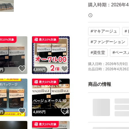
購入時期：2026年
ご覧頂きありがと
#
マキアージュ
#
新パッケージにな
大10%対象
最大10%対象
他のサイトでも出
#
ファンデーション
m(_ _)m
#
資生堂
#
ベース
購入日時：
2026年5月9日 
！
いいね！
いいね！
#マキアージュ(MAQU
出品日時：
2026年4月26日 
円
4,899
円
#コスメ/美容
最大10%対象
商品の情報
#ベースメイク/化
#ファンデーション
！
いいね！
いいね！
円
4,895
円
最大10%対象