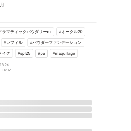
4月
うございます。
ドラマティックパウダリーex
#
オークル20
っています。
品しているため、削除する可能性がございます
#
レフィル
#
パウダーファンデーション
メイク
#
spf25
#
pa
#
maquillage
18:24
illAGE)
14:02
粧品