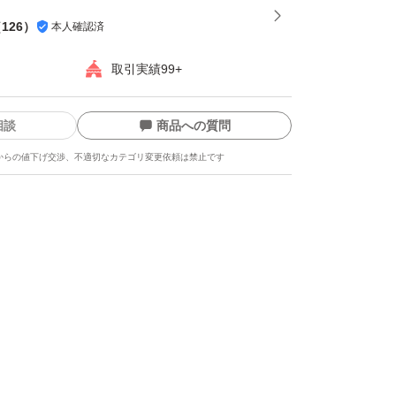
（
126
）
本人確認済
取引実績99+
相談
商品への質問
からの値下げ交渉、不適切なカテゴリ変更依頼は禁止です
ます