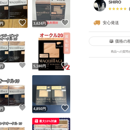
SHIRO
！
いいね！
いいね！
安心発送
円
3,624
円
価格の
商品への質問
ユーザーの実績について
！
いいね！
いいね！
円
5,180
円
o!フリマが定めた一定の基準を満たしたユーザーにバッジを付与しています
出品者
この商品の情報をコピーします
取引出品者
Yahoo!フリマの基準をクリアした安心・安全なユーザーです
！
いいね！
いいね！
商品画像の
無断転載は禁止
されています
円
4,850
円
コピーされた情報は
必ずご自身の商品に合わせて編集
してください
最大10%対象
コピーは
1商品につき1回
です
実績◯+
このユーザーはYahoo!フリマの取引を完了させた実績があり