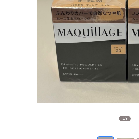
1
/
3