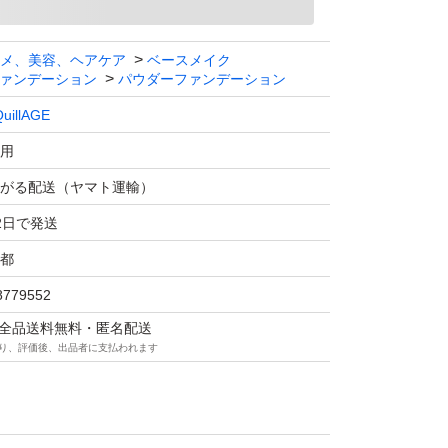
メ、美容、ヘアケア
ベースメイク
ァンデーション
パウダーファンデーション
uillAGE
用
がる配送（ヤマト運輸）
2日で発送
都
8779552
マは全品送料無料・匿名配送
り、評価後、出品者に支払われます