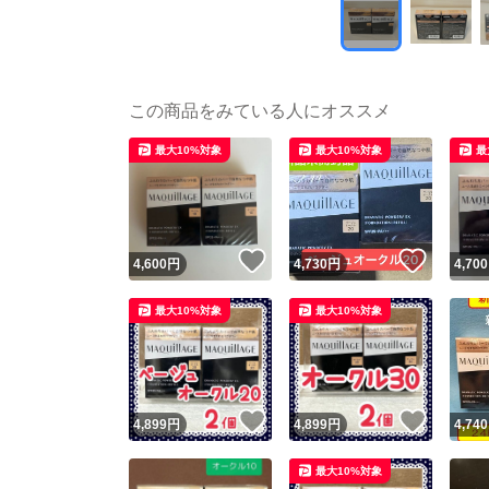
この商品をみている人にオススメ
最大10%対象
最大10%対象
最
いいね！
いいね
4,600
円
4,730
円
4,700
最大10%対象
最大10%対象
いいね！
いいね
4,899
円
4,899
円
4,740
最大10%対象