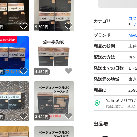
コス
カテゴリ
フ
！
いいね！
いいね！
円
9,200
円
ブランド
MAQ
大10%対象
商品の状態
未使
配送の方法
おて
発送までの日数
1〜
！
いいね！
いいね！
円
4,850
円
発送元の地域
東京
商品ID
z59
Yahoo!フリ
代金は運営が一旦預か
！
いいね！
いいね！
円
3,624
円
出品者