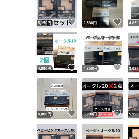
他フ
いいね！
いいね
5,150
円
2,580
円
4,850
スピード
※このバッ
スピ
いいね！
いいね
4,890
円
4,850
円
3,625
スピ
安心
いいね！
いいね
4,800
円
5,990
円
5,990