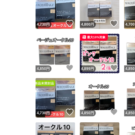
いいね！
いいね
4,730
円
4,800
円
4,700
最大10%対象
いいね！
いいね
4,850
円
4,899
円
4,850
Yaho
安心取引
安心
いいね！
いいね
4,730
円
4,850
円
4,850
取引実績
取引