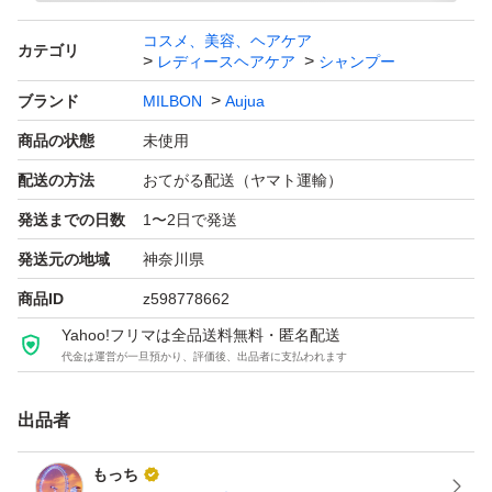
コスメ、美容、ヘアケア
カテゴリ
レディースヘアケア
シャンプー
ブランド
MILBON
Aujua
商品の状態
未使用
配送の方法
おてがる配送（ヤマト運輸）
発送までの日数
1〜2日で発送
発送元の地域
神奈川県
商品ID
z598778662
Yahoo!フリマは全品送料無料・匿名配送
代金は運営が一旦預かり、評価後、出品者に支払われます
出品者
もっち