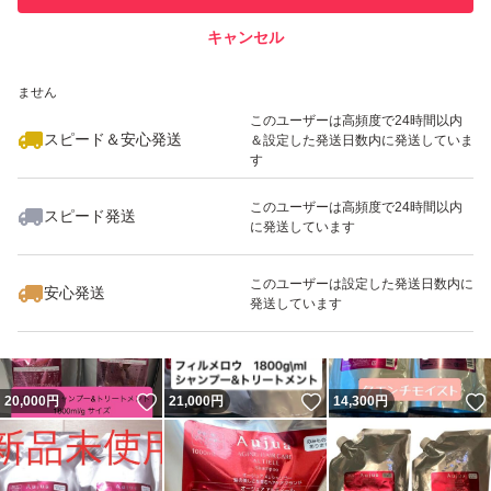
キャンセル
スピード&安心発送
いいね！
いいね！
13,990
※このバッジは実績に基づく表示であり、発送を保証しているものではあり
円
17,500
円
18,500
円
ません
このユーザーは高頻度で24時間以内
スピード＆安心発送
＆設定した発送日数内に発送していま
す
このユーザーは高頻度で24時間以内
スピード発送
に発送しています
いいね！
いいね！
16,000
円
17,500
円
18,500
円
最大10%対象
このユーザーは設定した発送日数内に
安心発送
発送しています
いいね！
いいね！
20,000
円
21,000
円
14,300
円