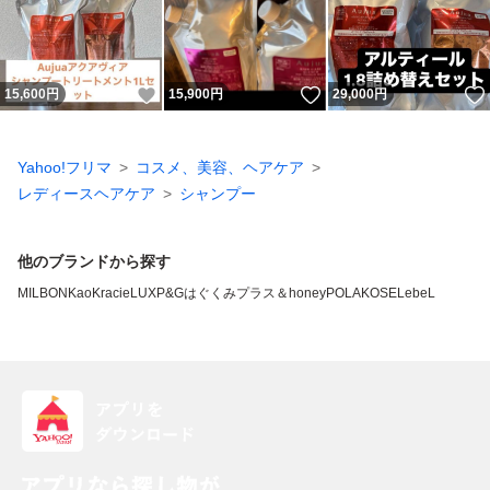
いいね！
いいね！
15,600
円
15,900
円
29,000
円
Yahoo!フリマ
コスメ、美容、ヘアケア
レディースヘアケア
シャンプー
他のブランドから探す
MILBON
Kao
Kracie
LUX
P&G
はぐくみプラス
＆honey
POLA
KOSE
LebeL