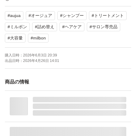
#
aujua
#
オージュア
#
シャンプー
#
トリートメント
【サイズ】
1000ml/g
#
ミルボン
#
詰め替え
#
ヘアケア
#
サロン専売品
#
大容量
#
milbon
よろしくお願いいたします。
ミルボン Aujua フィルメロウ シャンプー＆トリートメン
購入日時：
2026年6月3日 20:39
出品日時：
2026年4月26日 14:01
ト セット（1L＋1kg）×1個
ブランド：MILBON Aujua
商品の情報
本体/詰め替え：詰め替え
ヘアタイプ：ダメージヘア
個数：1 個
セット/単品：セット
おすすめ髪質：かたい