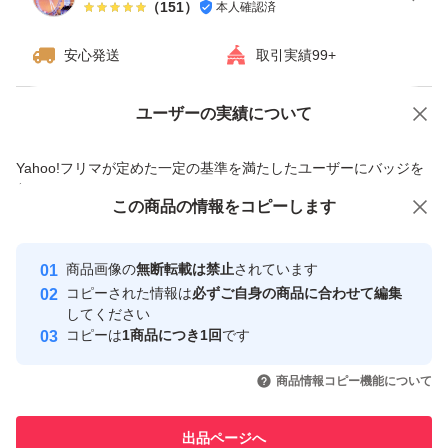
（
151
）
本人確認済
安心発送
取引実績99+
ユーザーの実績について
価格の相談
商品への質問
商品への質問からの値下げ交渉、不適切なカテゴリ変更依頼は禁止です
Yahoo!フリマが定めた一定の基準を満たしたユーザーにバッジを
付与しています
この商品をみている人にオススメ
この商品の情報をコピーします
安心取引出品者
最大10%対象
Yahoo!フリマの基準をクリアした安
安心取引出品者
商品画像の
無断転載は禁止
されています
心・安全なユーザーです
コピーされた情報は
必ずご自身の商品に合わせて編集
取引実績
してください
コピーは
1商品につき1回
です
このユーザーはYahoo!フリマの取
取引実績◯+
いいね！
いいね！
13,000
円
18,500
円
15,500
円
引を完了させた実績があります
商品情報コピー機能について
最大10%対象
このユーザーは他フリマサービス
他フリマ実績◯+
出品ページへ
での取引実績があります