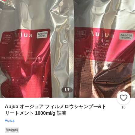
1
/
1
い
Aujua オージュア フィルメロウシャンプー&ト
10
リートメント 1000ml/g 詰替
Aujua
送料無料