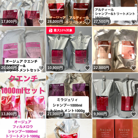
いいね！
いいね！
17,800
円
28,000
円
27,500
円
最大10%対象
いいね！
いいね！
20,000
円
10,900
円
22,000
円
いいね！
いいね！
13,800
円
21,000
円
9,900
円