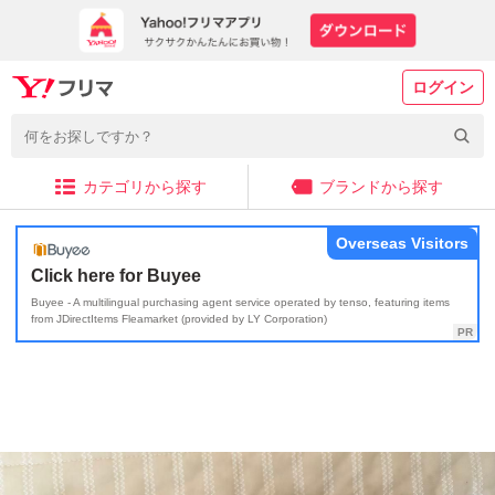
ログイン
カテゴリから探す
ブランドから探す
Overseas Visitors
Click here for Buyee
Buyee - A multilingual purchasing agent service operated by tenso, featuring items
from JDirectItems Fleamarket (provided by LY Corporation)