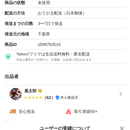
商品の状態
未使用
配送の方法
おてがる配送（日本郵便）
発送までの日数
3〜7日で発送
発送元の地域
千葉県
商品ID
z598763516
Yahoo!フリマは全品送料無料・匿名配送
代金は運営が一旦預かり、評価後、出品者に支払われます
出品者
風太郎
（
62
）
本人確認済
安心発送
取引実績50+
ユーザーの実績について
価格の相談
商品への質問