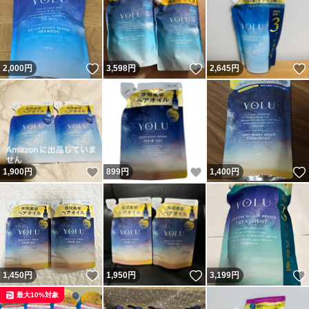
いいね！
いいね！
2,000
円
3,598
円
2,645
円
いいね！
いいね！
1,900
円
899
円
1,400
円
いいね！
いいね！
1,450
円
1,950
円
3,199
円
最大10%対象