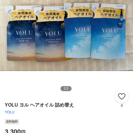
1
/
1
い
YOLU ヨル ヘアオイル 詰め替え
0
YOLU
送料無料
3,300
円