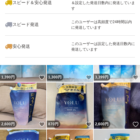
スピード＆安心発送
＆設定した発送日数内に発送していま
す
このユーザーは高頻度で24時間以内
スピード発送
に発送しています
いいね！
いいね！
2,700
円
1,000
円
1,549
円
このユーザーは設定した発送日数内に
安心発送
発送しています
いいね！
いいね！
1,390
円
1,300
円
3,399
円
いいね！
いいね！
2,600
円
870
円
2,600
円