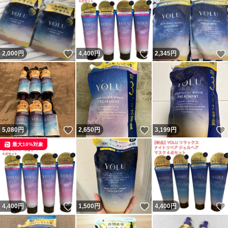
いいね！
いいね！
2,000
円
4,400
円
2,345
円
いいね！
いいね！
5,080
円
2,650
円
3,199
円
最大10%対象
いいね！
いいね！
4,400
円
1,500
円
4,400
円