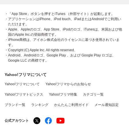
・「App Store」ボタンを押すとiTunes （外部サイト）が起動します。
・アプリケーションはiPhone、iPod touch、iPadまたはAndroidでご利用い
ただけます。
・Apple、Appleのロゴ、App Store、iPodのロゴ、iTunesは、米国および他
国のApple Inc.の登録商標です。
・iPhone商標は、アイホン株式会社のライセンスに基づき使用されていま
す。
・Copyright (C) Apple Inc. All rights reserved.
・Android、Androidロゴ、Google Play 、および Google Play ロゴは、
Google LLC の商標です。
Yahoo!フリマについて
Yahoo!フリマについて
Yahoo!フリマからのお知らせ
Yahoo!フリマトピックス
Yahoo!フリマ特集
カテゴリ一覧
ブランド一覧
ランキング
かんたんご利用ガイド
メール通知設定
公式アカウント