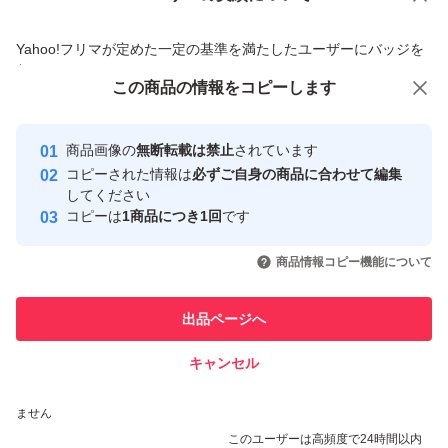
商品への質問からの値下げ交渉、不適切なカテゴリ変更依頼は禁止です
Yahoo!フリマが定めた一定の基準を満たしたユーザーにバッジを
付与しています
この商品をみている人にオススメ
この商品の情報をコピーします
安心取引出品者
Yahoo!フリマの基準をクリアした安
安心取引出品者
商品画像の
無断転載は禁止
されています
心・安全なユーザーです
コピーされた情報は
必ずご自身の商品に合わせて編集
取引実績
してください
コピーは
1商品につき1回
です
このユーザーはYahoo!フリマの取
取引実績◯+
いいね！
いいね！
2,050
円
1,350
円
1,400
円
引を完了させた実績があります
商品情報コピー機能について
このユーザーは他フリマサービス
他フリマ実績◯+
出品ページへ
での取引実績があります
キャンセル
スピード&安心発送
いいね！
いいね！
1,900
※このバッジは実績に基づく表示であり、発送を保証しているものではあり
円
750
円
6,000
円
ません
このユーザーは高頻度で24時間以内