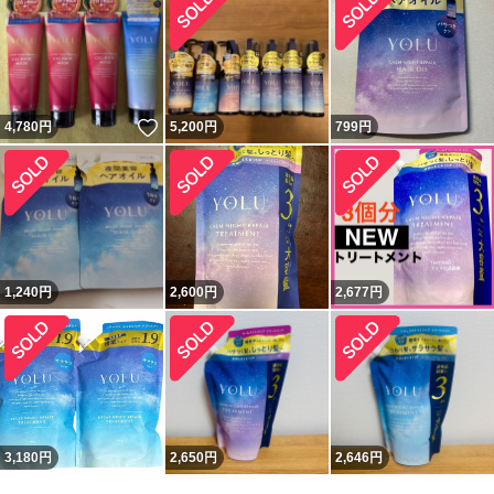
いいね！
4,780
円
5,200
円
799
円
1,240
円
2,600
円
2,677
円
3,180
円
2,650
円
2,646
円