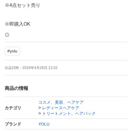
※4点セット売り
※即購入OK
※値下げ不可
※返品不可
#
yolu
※バラ売り不可
出品日時：
2026年4月26日 13:32
商品の情報
コスメ、美容、ヘアケア
カテゴリ
レディースヘアケア
トリートメント、ヘアパック
ブランド
YOLU