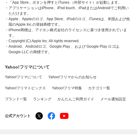
・「App Store」ボタンを押すとiTunes （外部サイト）が起動します。
・アプリケーションはiPhone、iPod touch、iPadまたはAndroidでご利用い
ただけます。
・Apple、Appleのロゴ、App Store、iPodのロゴ、iTunesは、米国および他
国のApple Inc.の登録商標です。
・iPhone商標は、アイホン株式会社のライセンスに基づき使用されていま
す。
・Copyright (C) Apple Inc. All rights reserved.
・Android、Androidロゴ、Google Play 、および Google Play ロゴは、
Google LLC の商標です。
Yahoo!フリマについて
Yahoo!フリマについて
Yahoo!フリマからのお知らせ
Yahoo!フリマトピックス
Yahoo!フリマ特集
カテゴリ一覧
ブランド一覧
ランキング
かんたんご利用ガイド
メール通知設定
公式アカウント