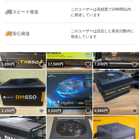
このユーザーは高頻度で24時間以内
スピード発送
に発送しています
いいね！
いいね！
8,000
円
13,980
円
10,900
円
最大10%対象
このユーザーは設定した発送日数内に
安心発送
発送しています
いいね！
いいね！
3,200
円
17,500
円
7,000
円
いいね！
いいね！
3,150
円
9,500
円
4,980
円