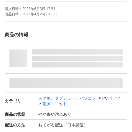
検討ください。
購入日時：
2026年6月3日 17:51
出品日時：
2026年4月26日 13:22
＊神経質な方はご購入お控え下さい
＊他サイトにも出品中です
商品の情報
＊ネコを飼っています
＊喫煙者はいません
Corsair PSU 750W HX750i
ブランド：ー
スマホ、タブレット、パソコン
PCパーツ
カテゴリ
電源ユニット
商品の状態
やや傷や汚れあり
配送の方法
おてがる配送（日本郵便）