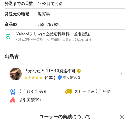
発送までの日数
1〜2日で発送
発送元の地域
滋賀県
商品ID
z598757928
Yahoo!フリマは全品送料無料・匿名配送
代金は運営が一旦預かり、評価後、出品者に支払われます
出品者
＊かなた＊ 11〜13発送不可
（
435
）
本人確認済
安心取引出品者
スピード＆安心発送
取引実績99+
ユーザーの実績について
価格の相談
商品への質問
商品への質問からの値下げ交渉、不適切なカテゴリ変更依頼は禁止です