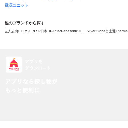
電源ユニット
他のブランドから探す
玄人志向
CORSAIR
FSP
日本HP
Antec
Panasonic
DELL
Silver Stone
富士通
Therma