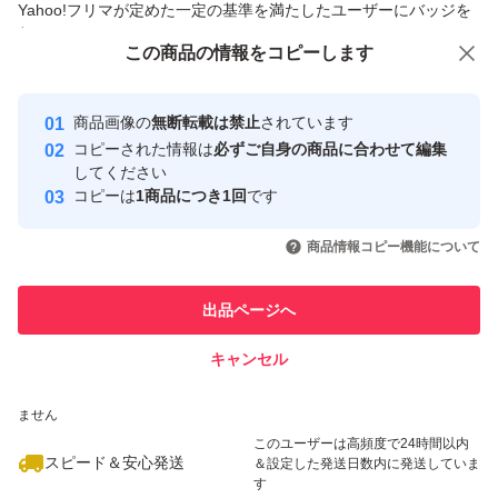
Yahoo!フリマが定めた一定の基準を満たしたユーザーにバッジを
付与しています
この商品をみている人にオススメ
この商品の情報をコピーします
安心取引出品者
最大10%対象
最大10%対象
Yahoo!フリマの基準をクリアした安
安心取引出品者
商品画像の
無断転載は禁止
されています
心・安全なユーザーです
コピーされた情報は
必ずご自身の商品に合わせて編集
取引実績
してください
コピーは
1商品につき1回
です
このユーザーはYahoo!フリマの取
取引実績◯+
いいね！
いいね！
8,800
円
11,000
円
14,800
円
引を完了させた実績があります
商品情報コピー機能について
このユーザーは他フリマサービス
他フリマ実績◯+
出品ページへ
での取引実績があります
キャンセル
スピード&安心発送
いいね！
いいね！
3,800
※このバッジは実績に基づく表示であり、発送を保証しているものではあり
円
8,000
円
6,500
円
ません
このユーザーは高頻度で24時間以内
スピード＆安心発送
＆設定した発送日数内に発送していま
す