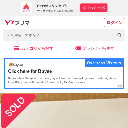
ログイン
カテゴリから探す
ブランドから探す
Overseas Visitors
Click here for Buyee
Buyee - A multilingual purchasing agent service operated by tenso, featuring items
from JDirectItems Fleamarket (provided by LY Corporation)