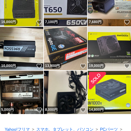
いいね！
いいね！
16,000
円
7,100
円
7,680
円
いいね！
いいね！
10,000
円
13,900
円
19,000
円
いいね！
いいね！
5,000
円
8,000
円
14,800
円
Yahoo!フリマ
スマホ、タブレット、パソコン
PCパーツ