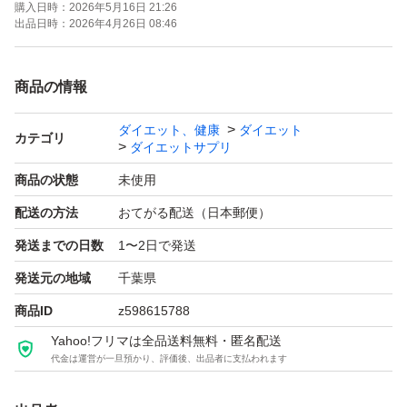
購入日時：
2026年5月16日 21:26
- 特徴: BMIをサポートするサプリメント
出品日時：
2026年4月26日 08:46
- 原材料名: 食物繊維、酵素、ビタミンなど
- 使用方法: 1日2粒を目安にお召し上がりください
商品の情報
- 賞味期限2027年1月
ダイエット、健康
ダイエット
カテゴリ
ダイエットサプリ
ご覧いただきありがとうございます。
商品の状態
未使用
配送の方法
おてがる配送（日本郵便）
発送までの日数
1〜2日で発送
発送元の地域
千葉県
商品ID
z598615788
Yahoo!フリマは全品送料無料・匿名配送
代金は運営が一旦預かり、評価後、出品者に支払われます