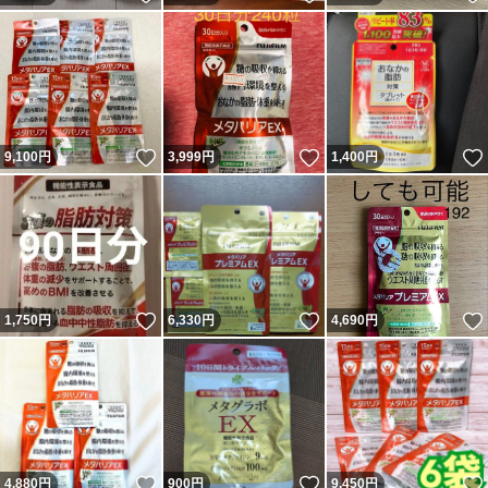
いいね！
いいね！
9,100
円
3,999
円
1,400
円
いいね！
いいね！
1,750
円
6,330
円
4,690
円
いいね！
いいね！
4,880
円
900
円
9,450
円