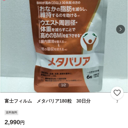
1
/
2
い
富士フィルム メタバリア180粒 30日分
7
送料無料
2,990
円