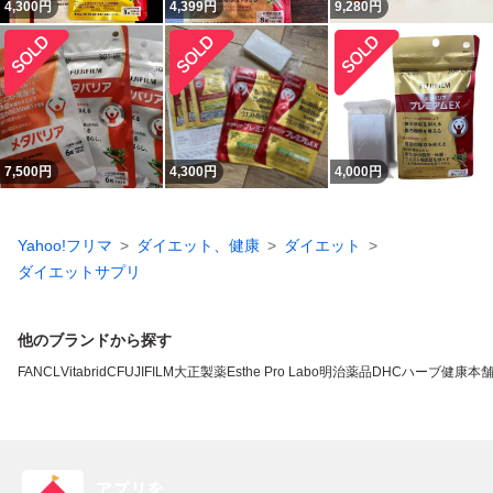
4,300
円
4,399
円
9,280
円
7,500
円
4,300
円
4,000
円
Yahoo!フリマ
ダイエット、健康
ダイエット
ダイエットサプリ
他のブランドから探す
FANCL
VitabridC
FUJIFILM
大正製薬
Esthe Pro Labo
明治薬品
DHC
ハーブ健康本