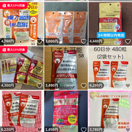
最大10%対象
いいね！
いいね！
4,760
円
3,000
円
4,440
円
最大10%対象
いいね！
いいね！
4,300
円
3,490
円
6,280
円
いいね！
いいね！
6,220
円
1,450
円
3,780
円