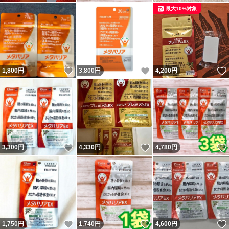
最大10%対象
いいね！
いいね！
1,800
円
3,800
円
4,200
円
いいね！
いいね！
3,300
円
4,330
円
4,780
円
いいね！
いいね！
1,750
円
1,740
円
4,600
円