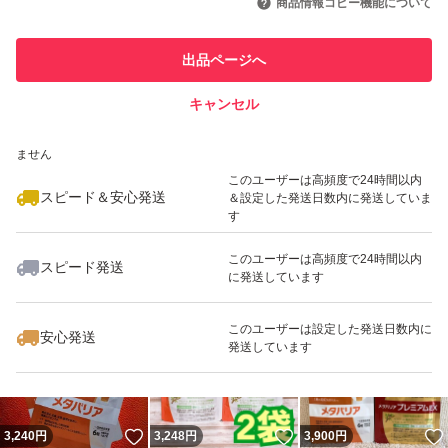
商品情報コピー機能について
このユーザーは他フリマサービス
他フリマ実績◯+
出品ページへ
での取引実績があります
キャンセル
スピード&安心発送
いいね！
いいね！
3,380
※このバッジは実績に基づく表示であり、発送を保証しているものではあり
円
3,280
円
3,280
円
ません
このユーザーは高頻度で24時間以内
スピード＆安心発送
＆設定した発送日数内に発送していま
す
このユーザーは高頻度で24時間以内
スピード発送
に発送しています
いいね！
いいね！
1,890
円
3,800
円
2,000
円
このユーザーは設定した発送日数内に
安心発送
発送しています
いいね！
いいね！
3,240
円
3,248
円
3,900
円