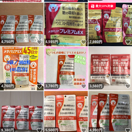
最大10%対象
いいね！
いいね！
4,750
円
4,595
円
7,980
円
いいね！
いいね！
4,760
円
3,780
円
3,560
円
いいね！
いいね！
9,380
円
5,500
円
4,990
円