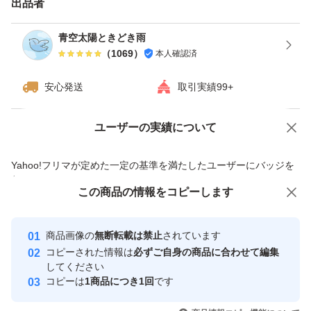
出品者
青空太陽ときどき雨
（
1069
）
本人確認済
安心発送
取引実績99+
ユーザーの実績について
価格の相談
商品への質問
商品への質問からの値下げ交渉、不適切なカテゴリ変更依頼は禁止です
Yahoo!フリマが定めた一定の基準を満たしたユーザーにバッジを
付与しています
この商品をみている人にオススメ
この商品の情報をコピーします
安心取引出品者
Yahoo!フリマの基準をクリアした安
安心取引出品者
商品画像の
無断転載は禁止
されています
心・安全なユーザーです
コピーされた情報は
必ずご自身の商品に合わせて編集
取引実績
してください
コピーは
1商品につき1回
です
このユーザーはYahoo!フリマの取
取引実績◯+
いいね！
いいね！
1,600
円
3,390
円
1,670
円
引を完了させた実績があります