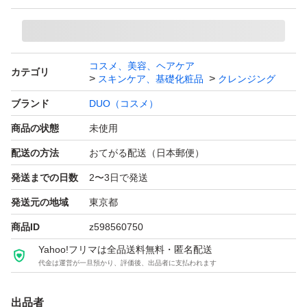
デュオ ザ クレンジングバーム ホワイトa 90g 青箱
ブランド：DUO（コスメ）
コスメ、美容、ヘアケア
カテゴリ
スキンケア、基礎化粧品
クレンジング
1度人の手に渡ったお品です。細かいことが気になる方・
ブランド
DUO（コスメ）
店舗品質・店舗対応をお求めの方はご購入をお控えくださ
商品の状態
未使用
い。配送中割れや欠け崩れの可能性がございます。
配送の方法
おてがる配送（日本郵便）
発送までの日数
2〜3日で発送
【購入後の取引連絡】購入後に一言取引連絡をお願いしま
発送元の地域
東京都
す。
商品ID
z598560750
【理由】本人確認登録無し、取引評価無し、取引連絡一切
Yahoo!フリマは全品送料無料・匿名配送
無しの方は受け取り評価をしない方が9割と確率が高いで
代金は運営が一旦預かり、評価後、出品者に支払われます
す。
出品者