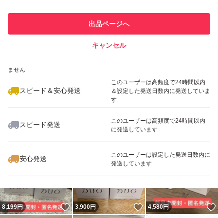
最大10%対象
最大10%対象
#DUOザクレンジングバーム
このユーザーは他フリマサービス
他フリマ実績◯+
#デュオザクレンジングバームホワイト
出品ページへ
での取引実績があります
#DUOザクレンジングバーム
キャンセル
スピード&安心発送
#メイク落とし
いいね！
いいね！
3,950
※このバッジは実績に基づく表示であり、発送を保証しているものではあり
円
7,700
円
7,700
円
ません
このユーザーは高頻度で24時間以内
スピード＆安心発送
＆設定した発送日数内に発送していま
す
このユーザーは高頻度で24時間以内
スピード発送
に発送しています
いいね！
いいね！
4,200
円
4,000
円
4,440
円
最大10%対象
最大10%対象
このユーザーは設定した発送日数内に
安心発送
発送しています
いいね！
いいね！
8,199
円
3,900
円
4,580
円