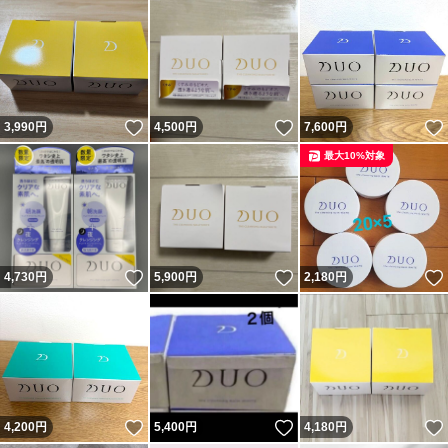
いいね！
いいね！
3,990
円
4,500
円
7,600
円
最大10%対象
いいね！
いいね！
4,730
円
5,900
円
2,180
円
いいね！
いいね！
4,200
円
5,400
円
4,180
円