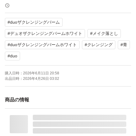
・【ザ クレンジングバーム ホワイトa】大人のくすみ悩
みに特化した、とろける濃厚クレイバームでくすみフィル
#
duoザクレンジングバーム
ターオフ！３種のクレイとブライトニング成分配合でくす
みケアに徹底アプローチ。肌トーンを整えるコンプレック
#
デュオザクレンジングバームホワイト
#
メイク落とし
ス成分の配合で落とすたびに、透明感のあるなめらかな肌
#
duoザクレンジングバームホワイト
#
クレンジング
#
青
へ導きます。
#
duo
・とろける新感覚！「くすみクリアカプセル」でメイクも
くすみもスッキリオフ！汚れや老廃物を吸着する天然溶岩
購入日時：
2026年6月11日 20:58
出品日時：
2026年4月26日 03:02
クレイ「ガスール」配合 / ブライトケアをサポートする美
容成分をたっぷり73.5％も配合
商品の情報
・クレンジングバームのパイオニア！DUOとは「自然×科
学」の融合から生まれたハイブリッドコスメ。肌の安全に
配慮した優しい原料を使いながらサイエンスの要素をしっ
かり取り入れた新しい分野のコスメブランドです。