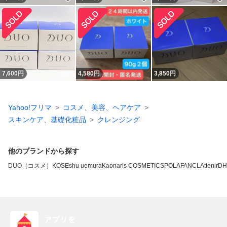
7,600
円
4,580
円
3,850
円
Yahoo!フリマ
コスメ、美容、ヘアケア
スキンケア、基礎化粧品
クレンジング
他のブランドから探す
DUO（コスメ）
KOSE
shu uemura
Kao
naris COSMETICS
POLA
FANCL
Attenir
DH