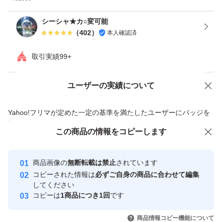
【お値下げについて】
シーシャ★カ○変可能
出品商品を複数ご購入頂ける場合のみ安くなる送料差分を
（
402
）
本人確認済
お値下げいたします。ご購入前にコメントよりお知らせく
ださい
取引実績99+
(と、明記していても非常識な値下げ交渉が多すぎます。
ユーザーの実績について
数百円単位で下げられるなら最初からそのお値段で出品し
価格の相談
商品への質問
ています…。ご理解下さい。)
商品への質問からの値下げ交渉、不適切なカテゴリ変更依頼は禁止です
Yahoo!フリマが定めた一定の基準を満たしたユーザーにバッジを
【注意事項】
付与しています
この商品をみている人にオススメ
この商品の情報をコピーします
価格相談後お受けしても購入しない方がたくさんいます。
安心取引出品者
質問に答えてもそれっきりの方や、専用出品を作らせ購入
最大10%対象
最大10%対象
Yahoo!フリマの基準をクリアした安
安心取引出品者
商品画像の
無断転載は禁止
されています
心・安全なユーザーです
しない方、コチラを不快にさせる方とのお取引は出来兼ね
コピーされた情報は
必ずご自身の商品に合わせて編集
ます。
取引実績
してください
コピーは
1商品につき1回
です
以上ご理解・ご了承の上ご購入ください。
このユーザーはYahoo!フリマの取
取引実績◯+
いいね！
いいね！
4,100
円
3,950
円
4,580
円
引を完了させた実績があります
商品情報コピー機能について