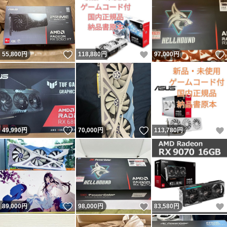
いいね！
いいね！
55,800
円
118,880
円
97,000
円
いいね！
いいね！
49,990
円
70,000
円
113,780
円
いいね！
いいね！
89,000
円
98,000
円
83,580
円