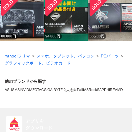
88,800
円
94,800
円
55,900
円
Yahoo!フリマ
スマホ、タブレット、パソコン
PCパーツ
グラフィックボード、ビデオカード
他のブランドから探す
ASUS
MSI
NVIDIA
ZOTAC
GIGA-BYTE
玄人志向
Palit
ASRock
SAPPHIRE
AMD