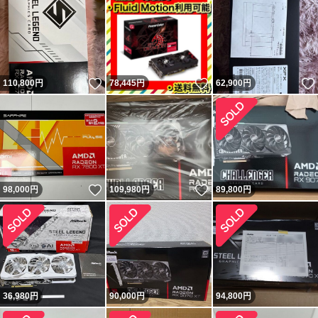
いいね！
いいね！
110,800
円
78,445
円
62,900
円
いいね！
いいね！
98,000
円
109,980
円
89,800
円
36,980
円
90,000
円
94,800
円