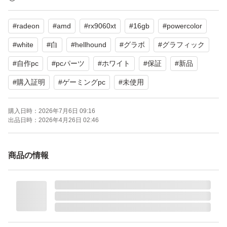
【本製品の特徴】
#
radeon
#
amd
#
rx9060xt
#
16gb
#
powercolor
・昨今の高画質ゲームでのVRAM要求増加やグラボ価格の
#
white
#
白
#
hellhound
#
グラボ
#
グラフィック
高騰が続く中で、将来を見据えて長く安心してお使いいた
#
自作pc
#
pcパーツ
#
ホワイト
#
保証
#
新品
だける「大容量16GB」を搭載した非常に優秀なモデルで
#
購入証明
#
ゲーミングpc
#
未使用
す。低価格帯でありながら妥協のない3連ファンを搭載し
ており、高い冷却性能と静音性を兼ね備えています。
購入日時：
2026年7月6日 09:16
出品日時：
2026年4月26日 02:46
・最大の魅力は「徹底された白」へのこだわりです。一般
商品の情報
的なホワイトモデルでも銀色で妥協されがちなブラケット
部分（映像端子がある金属パネル）や、背面のバックプレ
ートに至るまで、全てが真っ白に統一されています。ホワ
イト基調の自作PCで組んだ際の統一感と美しさは他には
ありません。