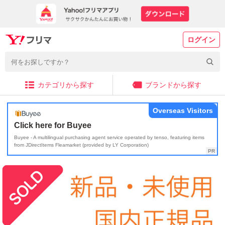
ログイン
カテゴリから探す
ブランドから探す
Overseas Visitors
Click here for Buyee
Buyee - A multilingual purchasing agent service operated by tenso, featuring items
from JDirectItems Fleamarket (provided by LY Corporation)