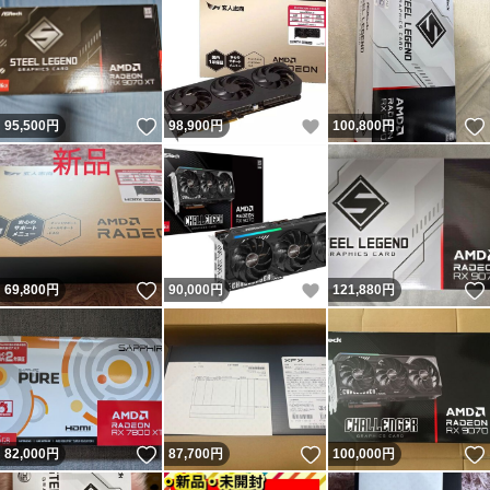
いいね！
いいね！
95,500
円
98,900
円
100,800
円
いいね！
いいね！
69,800
円
90,000
円
121,880
円
いいね！
いいね！
82,000
円
87,700
円
100,000
円