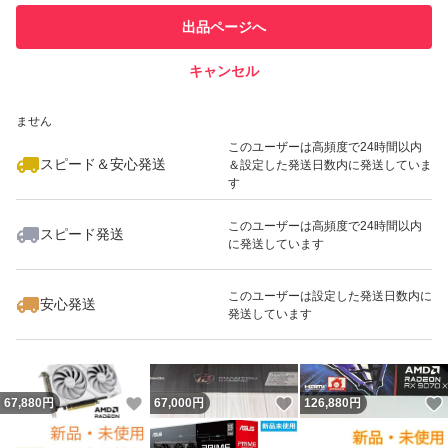
このユーザーは他フリマサービス
他フリマ実績◯+
出品ページへ
での取引実績があります
キャンセル
スピード&安心発送
いいね！
いいね！
132,480
※このバッジは実績に基づく表示であり、発送を保証しているものではあり
円
89,990
円
95,000
円
ません
最大10%対象
このユーザーは高頻度で24時間以内
スピード＆安心発送
＆設定した発送日数内に発送していま
す
このユーザーは高頻度で24時間以内
スピード発送
に発送しています
いいね！
いいね！
85,000
円
45,000
円
90,000
円
このユーザーは設定した発送日数内に
安心発送
発送しています
いいね！
いいね！
67,880
円
67,000
円
126,880
円