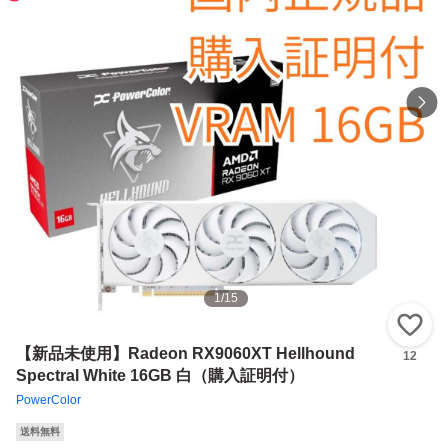
1
/
15
い
【新品未使用】Radeon RX9060XT Hellhound
12
Spectral White 16GB 白（購入証明付）
PowerColor
送料無料