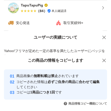
TapuTapuPig
・納品書の写しを同梱いたします。万が一の初期不良や不
（
84
）
本人確認済
具合が生じた際は、購入者様ご自身でのご対応をお願いい
たします。
安心発送
取引実績99+
・購入者様都合での返品・返金はお受けできかねます。
ユーザーの実績について
・双方が安心してお取引できるよう、発送時に一度だけ外
価格の相談
商品への質問
箱を開封し、シリアルナンバーの記録および内容物・欠品
商品への質問からの値下げ交渉、不適切なカテゴリ変更依頼は禁止です
Yahoo!フリマが定めた一定の基準を満たしたユーザーにバッジを
の有無を確認いたします。外箱の封印部分の片側だけ開封
付与しています
この商品をみている人にオススメ
この商品の情報をコピーします
させていただきます。
安心取引出品者
Yahoo!フリマの基準をクリアした安
安心取引出品者
商品画像の
無断転載は禁止
されています
心・安全なユーザーです
#RX9060XT #16GB #PowerColor #Hellhound #white #白
コピーされた情報は
必ずご自身の商品に合わせて編集
#white #AI #新品 #購入証明 #保証
取引実績
してください
コピーは
1商品につき1回
です
このユーザーはYahoo!フリマの取
取引実績◯+
いいね！
いいね！
67,480
円
75,000
円
92,000
円
引を完了させた実績があります
商品情報コピー機能について