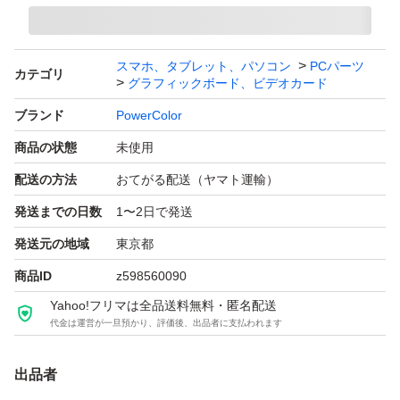
【基本スペック】
スマホ、タブレット、パソコン
PCパーツ
カテゴリ
グラフィックボード、ビデオカード
搭載GPU： AMD Radeon RX 9060 XT
ブランド
PowerColor
VRAM： 16GB GDDR6 (128-bit)
商品の状態
未使用
映像出力： HDMI 2.1b ×1、DisplayPort 2.1a ×2
配送の方法
おてがる配送（ヤマト運輸）
冷却ファン： 3連ファン（90mm×3）
発送までの日数
1〜2日で発送
補助電源： 8pin ×1
発送元の地域
東京都
本体寸法： 310(L) × 100(W) × 40(H) mm (2スロット占有)
商品ID
z598560090
※ブラケット込み寸法: 330 × 120 × 40 mm
Yahoo!フリマは全品送料無料・匿名配送
代金は運営が一旦預かり、評価後、出品者に支払われます
【注意事項・必ずお読みください】
・新品未使用品ですが、配送時や保管に伴う外箱の細かな
出品者
スレ等はご容赦ください。