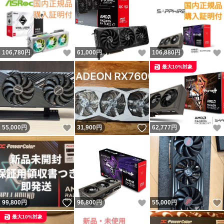
いいね！
いいね！
106,780
円
61,000
円
106,880
円
最大10%対象
いいね！
いいね！
55,000
円
31,900
円
62,777
円
いいね！
いいね！
99,800
円
96,800
円
55,000
円
最大10%対象