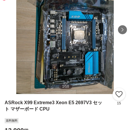
1
/
10
い
ASRock X99 Extreme3 Xeon E5 2697V3 セッ
15
ト マザーボード CPU
送料無料