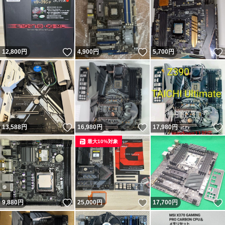
いいね！
いいね！
12,800
円
4,900
円
5,700
円
いいね！
いいね！
13,588
円
16,980
円
17,980
円
最大10%対象
いいね！
いいね！
9,880
円
25,000
円
17,700
円