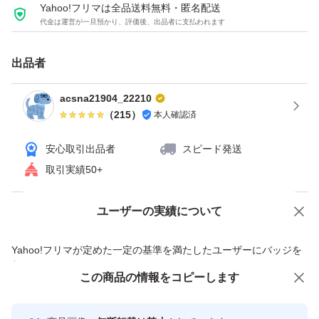
Yahoo!フリマは全品送料無料・匿名配送
代金は運営が一旦預かり、評価後、出品者に支払われます
出品者
acsna21904_22210
（
215
）
本人確認済
安心取引出品者
スピード発送
取引実績50+
ユーザーの実績について
価格の相談
商品への質問
商品への質問からの値下げ交渉、不適切なカテゴリ変更依頼は禁止です
Yahoo!フリマが定めた一定の基準を満たしたユーザーにバッジを
付与しています
この商品をみている人にオススメ
この商品の情報をコピーします
安心取引出品者
Yahoo!フリマの基準をクリアした安
安心取引出品者