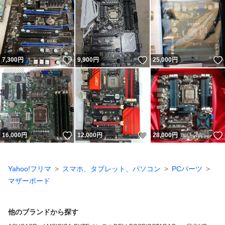
いいね！
いいね！
7,300
円
9,900
円
25,000
円
いいね！
いいね！
16,000
円
12,000
円
28,000
円
Yahoo!フリマ
スマホ、タブレット、パソコン
PCパーツ
マザーボード
他のブランドから探す