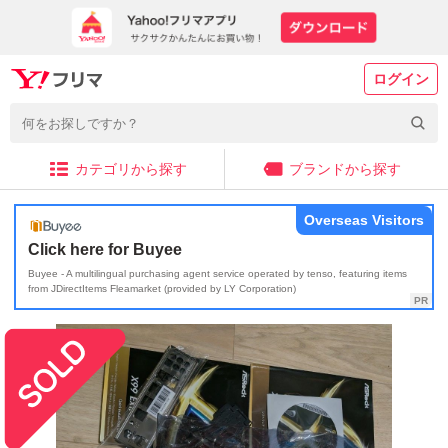
ログイン
カテゴリから探す
ブランドから探す
Overseas Visitors
Click here for Buyee
Buyee - A multilingual purchasing agent service operated by tenso, featuring items
from JDirectItems Fleamarket (provided by LY Corporation)