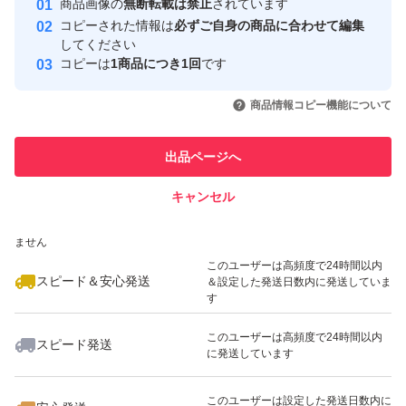
商品画像の
無断転載は禁止
されています
心・安全なユーザーです
コピーされた情報は
必ずご自身の商品に合わせて編集
取引実績
してください
コピーは
1商品につき1回
です
このユーザーはYahoo!フリマの取
取引実績◯+
いいね！
いいね！
7,500
円
18,800
円
20,000
円
引を完了させた実績があります
商品情報コピー機能について
最大10%対象
このユーザーは他フリマサービス
他フリマ実績◯+
出品ページへ
での取引実績があります
キャンセル
スピード&安心発送
いいね！
いいね！
15,000
※このバッジは実績に基づく表示であり、発送を保証しているものではあり
円
26,000
円
11,500
円
ません
このユーザーは高頻度で24時間以内
スピード＆安心発送
＆設定した発送日数内に発送していま
す
このユーザーは高頻度で24時間以内
スピード発送
に発送しています
いいね！
いいね！
7,400
円
12,980
円
28,800
円
このユーザーは設定した発送日数内に