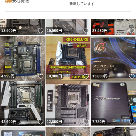
安心発送
発送しています
いいね！
いいね！
18,900
円
15,500
円
27,980
円
いいね！
いいね！
4,999
円
18,900
円
15,000
円
いいね！
いいね！
42,600
円
12,800
円
7,780
円