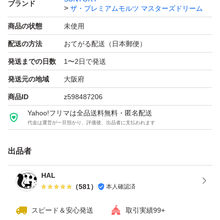
ブランド
ザ・プレミアムモルツ マスターズドリーム
商品の状態
未使用
配送の方法
おてがる配送（日本郵便）
発送までの日数
1〜2日で発送
発送元の地域
大阪府
商品ID
z598487206
Yahoo!フリマは全品送料無料・匿名配送
代金は運営が一旦預かり、評価後、出品者に支払われます
出品者
HAL
（
581
）
本人確認済
スピード＆安心発送
取引実績99+