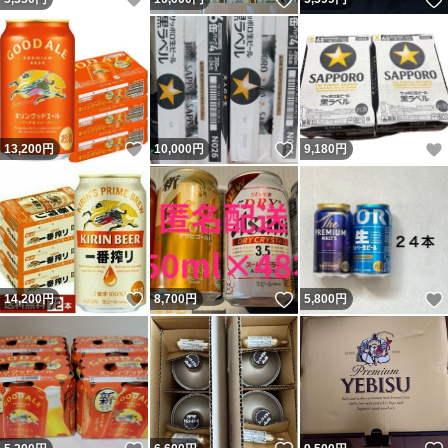
いいね！
いいね！
13,200
円
10,000
円
9,180
円
いいね！
いいね！
14,200
円
8,700
円
5,800
円