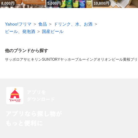
8,000
円
5,000
円
10,800
円
Yahoo!フリマ
食品
ドリンク、水、お酒
ビール、発泡酒
国産ビール
他のブランドから探す
サッポロ
アサヒ
キリン
SUNTORY
ヤッホーブルーイング
オリオンビール
黄桜
ブリ