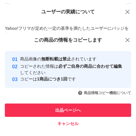
ユーザーの実績について
価格の相談
商品への質問
商品への質問からの値下げ交渉、不適切なカテゴリ変更依頼は禁止です
Yahoo!フリマが定めた一定の基準を満たしたユーザーにバッジを
付与しています
この商品をみている人にオススメ
この商品の情報をコピーします
安心取引出品者
最大10%対象
Yahoo!フリマの基準をクリアした安
安心取引出品者
商品画像の
無断転載は禁止
されています
心・安全なユーザーです
コピーされた情報は
必ずご自身の商品に合わせて編集
取引実績
してください
コピーは
1商品につき1回
です
このユーザーはYahoo!フリマの取
取引実績◯+
いいね！
いいね！
14,300
円
5,900
円
8,300
円
引を完了させた実績があります
商品情報コピー機能について
このユーザーは他フリマサービス
他フリマ実績◯+
出品ページへ
での取引実績があります
キャンセル
スピード&安心発送
いいね！
いいね！
9,300
※このバッジは実績に基づく表示であり、発送を保証しているものではあり
円
8,200
円
3,950
円