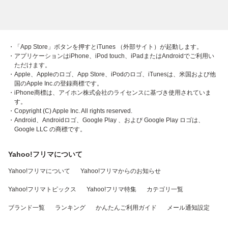
・「App Store」ボタンを押すとiTunes （外部サイト）が起動します。
・アプリケーションはiPhone、iPod touch、iPadまたはAndroidでご利用い
ただけます。
・Apple、Appleのロゴ、App Store、iPodのロゴ、iTunesは、米国および他
国のApple Inc.の登録商標です。
・iPhone商標は、アイホン株式会社のライセンスに基づき使用されていま
す。
・Copyright (C) Apple Inc. All rights reserved.
・Android、Androidロゴ、Google Play 、および Google Play ロゴは、
Google LLC の商標です。
Yahoo!フリマについて
Yahoo!フリマについて
Yahoo!フリマからのお知らせ
Yahoo!フリマトピックス
Yahoo!フリマ特集
カテゴリ一覧
ブランド一覧
ランキング
かんたんご利用ガイド
メール通知設定