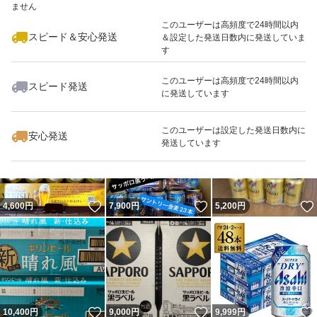
ません
最大10%対象
このユーザーは高頻度で24時間以内
スピード＆安心発送
＆設定した発送日数内に発送していま
す
このユーザーは高頻度で24時間以内
スピード発送
に発送しています
いいね！
いいね！
10,500
円
4,150
円
7,800
円
このユーザーは設定した発送日数内に
安心発送
発送しています
いいね！
いいね！
4,600
円
7,900
円
5,200
円
いいね！
いいね！
10,400
円
9,000
円
9,999
円