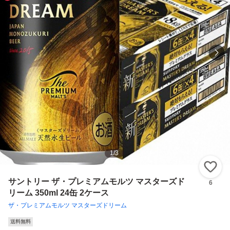
1
/
3
い
サントリー ザ・プレミアムモルツ マスターズド
6
リーム 350ml 24缶 2ケース
ザ・プレミアムモルツ マスターズドリーム
送料無料