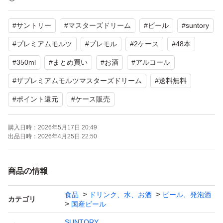
【表記・型番】
#
サントリー
#
マスターズドリーム
#
ビール
#
suntory
BMEB6
賞味期限: 2026.11
#
プレミアムモルツ
#
プレモル
#
2ケース
#
48本
製造: 2026.03
#
350ml
#
まとめ買い
#
お酒
#
アルコール
#
ザプレミアムモルツマスターズドリーム
#
送料無料
2ケースをまとめて発送します。
#
ポイント還元
#
ケース販売
配送中にケースや缶が凹んだり破損する可能性があります
ので、予めご理解ご了承頂ける方でお願いいたします。
購入日時：
2026年5月17日 20:49
出品日時：
2026年4月25日 22:50
日本郵便は日時の指定が出来ませんので、ご理解の程よろ
しくお願いいたします。
商品の情報
食品
ドリンク、水、お酒
ビール、発泡酒
カテゴリ
国産ビール
SUNTORY