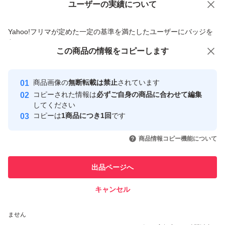
ユーザーの実績について
価格の相談
商品への質問
商品への質問からの値下げ交渉、不適切なカテゴリ変更依頼は禁止です
Yahoo!フリマが定めた一定の基準を満たしたユーザーにバッジを
付与しています
この商品をみている人にオススメ
この商品の情報をコピーします
安心取引出品者
最大10%対象
最大10%対象
最大10%対象
Yahoo!フリマの基準をクリアした安
安心取引出品者
商品画像の
無断転載は禁止
されています
心・安全なユーザーです
コピーされた情報は
必ずご自身の商品に合わせて編集
取引実績
してください
コピーは
1商品につき1回
です
このユーザーはYahoo!フリマの取
取引実績◯+
いいね！
いいね！
1,380
円
1,800
円
1,600
円
引を完了させた実績があります
商品情報コピー機能について
このユーザーは他フリマサービス
他フリマ実績◯+
出品ページへ
での取引実績があります
キャンセル
スピード&安心発送
いいね！
いいね！
1,490
※このバッジは実績に基づく表示であり、発送を保証しているものではあり
円
1,600
円
1,600
円
ません