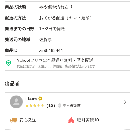
商品の状態
やや傷や汚れあり
配送の方法
おてがる配送（ヤマト運輸）
発送までの日数
1〜2日で発送
発送元の地域
佐賀県
商品ID
z598483444
Yahoo!フリマは全品送料無料・匿名配送
代金は運営が一旦預かり、評価後、出品者に支払われます
出品者
i farm
（
15
）
本人確認前
安心発送
取引実績10+