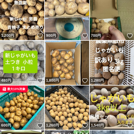
いいね！
いいね！
1,200
円
900
円
700
円
いいね！
いいね！
480
円
1,800
円
1,280
円
最大10%対象
いいね！
いいね！
600
円
1,260
円
1,540
円