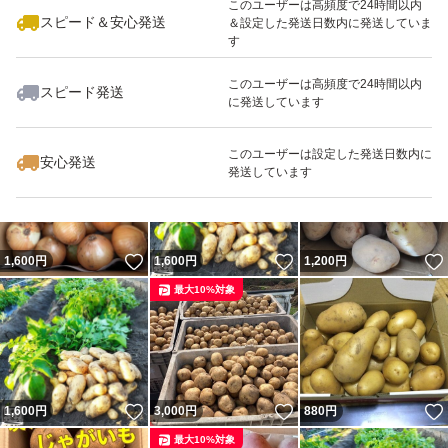
このユーザーは高頻度で24時間以内
スピード＆安心発送
＆設定した発送日数内に発送していま
す
このユーザーは高頻度で24時間以内
スピード発送
に発送しています
いいね！
いいね！
2,200
円
1,180
円
1,290
円
このユーザーは設定した発送日数内に
安心発送
発送しています
いいね！
いいね！
1,600
円
1,600
円
1,200
円
最大10%対象
いいね！
いいね！
1,600
円
3,000
円
880
円
最大10%対象