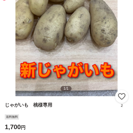
1
/
1
い
じゃがいも 桃様専用
2
送料無料
1,700
円