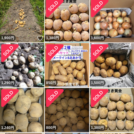
いいね！
1,900
円
1,380
円
1,600
円
1,290
円
850
円
1,500
円
1,240
円
800
円
1,380
円