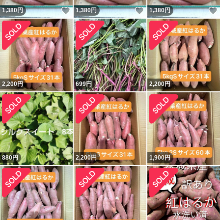
いいね！
いいね！
1,380
円
1,380
円
1,380
円
2,200
円
699
円
2,200
円
880
円
2,200
円
1,900
円