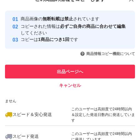
安心取引出品者
Yahoo!フリマの基準をクリアした安
安心取引出品者
商品画像の
無断転載は禁止
されています
心・安全なユーザーです
コピーされた情報は
必ずご自身の商品に合わせて編集
取引実績
してください
コピーは
1商品につき1回
です
このユーザーはYahoo!フリマの取
取引実績◯+
いいね！
いいね！
1,980
円
1,980
円
1,980
円
引を完了させた実績があります
商品情報コピー機能について
このユーザーは他フリマサービス
他フリマ実績◯+
出品ページへ
での取引実績があります
キャンセル
スピード&安心発送
いいね！
いいね！
1,980
※このバッジは実績に基づく表示であり、発送を保証しているものではあり
円
1,980
円
1,980
円
ません
このユーザーは高頻度で24時間以内
スピード＆安心発送
＆設定した発送日数内に発送していま
す
このユーザーは高頻度で24時間以内
スピード発送
に発送しています