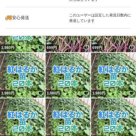
いいね！
いいね！
1,980
円
750
円
1,980
円
このユーザーは設定した発送日数内に
安心発送
発送しています
いいね！
いいね！
1,980
円
699
円
699
円
いいね！
いいね！
1,980
円
1,980
円
1,980
円