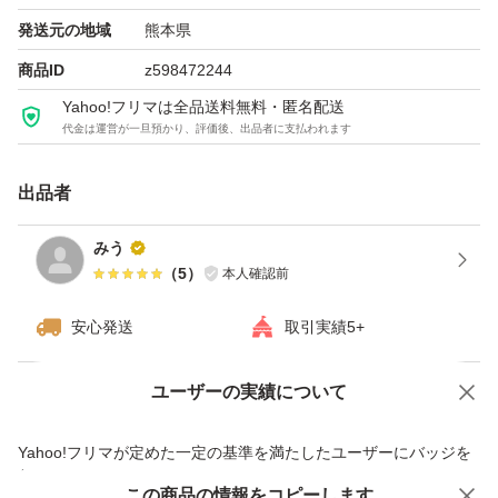
発送元の地域
熊本県
商品ID
z598472244
Yahoo!フリマは全品送料無料・匿名配送
代金は運営が一旦預かり、評価後、出品者に支払われます
出品者
みう
（
5
）
本人確認前
安心発送
取引実績5+
ユーザーの実績について
価格の相談
商品への質問
商品への質問からの値下げ交渉、不適切なカテゴリ変更依頼は禁止です
Yahoo!フリマが定めた一定の基準を満たしたユーザーにバッジを
付与しています
この商品をみている人にオススメ
この商品の情報をコピーします