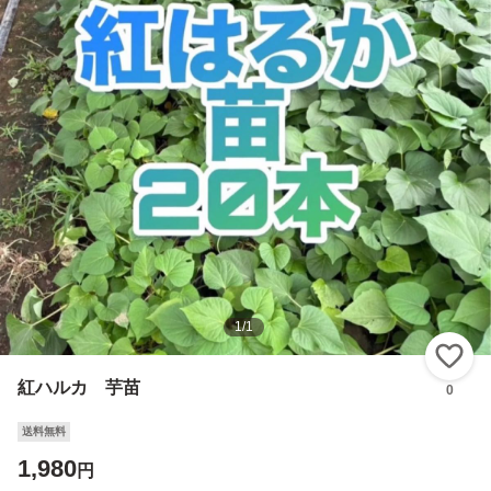
1
/
1
い
紅ハルカ 芋苗
0
送料無料
1,980
円