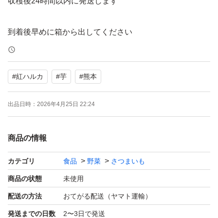
収穫後24時間以内に発送します
到着後早めに箱から出してください
紅はるかは、甘くてしっとりした食感が特徴のサツマイモ
#
紅ハルカ
#
芋
#
熊本
の品種です
出品日時：
2026年4月25日 22:24
商品の情報
カテゴリ
食品
野菜
さつまいも
商品の状態
未使用
配送の方法
おてがる配送（ヤマト運輸）
発送までの日数
2〜3日で発送