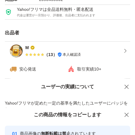
Yahoo!フリマは全品送料無料・匿名配送
代金は運営が一旦預かり、評価後、出品者に支払われます
出品者
M
（
13
）
本人確認済
安心発送
取引実績10+
ユーザーの実績について
価格の相談
商品への質問
商品への質問からの値下げ交渉、不適切なカテゴリ変更依頼は禁止です
Yahoo!フリマが定めた一定の基準を満たしたユーザーにバッジを
付与しています
この商品をみている人にオススメ
この商品の情報をコピーします
安心取引出品者
最大10%対象
Yahoo!フリマの基準をクリアした安
安心取引出品者
商品画像の
無断転載は禁止
されています
心・安全なユーザーです