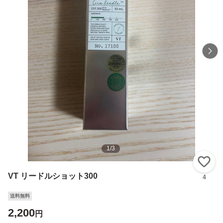
1
/
3
い
VT リードルショット300
4
送料無料
2,200
円