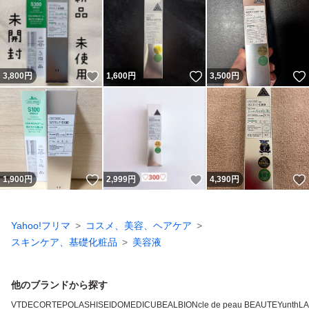
いいね！
いいね！
3,800
円
1,600
円
3,500
円
いいね！
いいね！
1,900
円
2,999
円
4,390
円
Yahoo!フリマ
コスメ、美容、ヘアケア
スキンケア、基礎化粧品
美容液
他のブランドから探す
VT
DECORTE
POLA
SHISEIDO
MEDICUBE
ALBION
cle de peau BEAUTE
Yunth
L