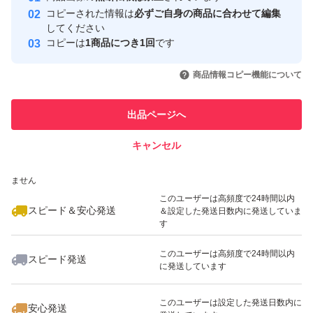
コピーされた情報は
必ずご自身の商品に合わせて編集
取引実績
してください
コピーは
1商品につき1回
です
このユーザーはYahoo!フリマの取
取引実績◯+
いいね！
いいね！
1,799
円
1,900
円
1,900
円
引を完了させた実績があります
商品情報コピー機能について
最大10%対象
最大10%対象
このユーザーは他フリマサービス
他フリマ実績◯+
出品ページへ
での取引実績があります
キャンセル
スピード&安心発送
いいね！
いいね！
1,280
※このバッジは実績に基づく表示であり、発送を保証しているものではあり
円
1,850
円
2,400
円
ません
このユーザーは高頻度で24時間以内
スピード＆安心発送
＆設定した発送日数内に発送していま
す
このユーザーは高頻度で24時間以内
スピード発送
に発送しています
いいね！
いいね！
2,000
円
1,200
円
1,600
円
このユーザーは設定した発送日数内に
安心発送