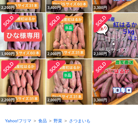
2,200
円
3,400
円
3,300
円
1,900
円
2,000
円
2,100
円
2,200
円
2,000
円
3,300
円
Yahoo!フリマ
食品
野菜
さつまいも