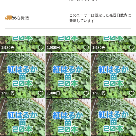
いいね！
いいね！
750
円
1,980
円
1,980
円
このユーザーは設定した発送日数内に
安心発送
発送しています
いいね！
いいね！
1,980
円
1,980
円
1,980
円
いいね！
いいね！
1,980
円
1,980
円
1,980
円