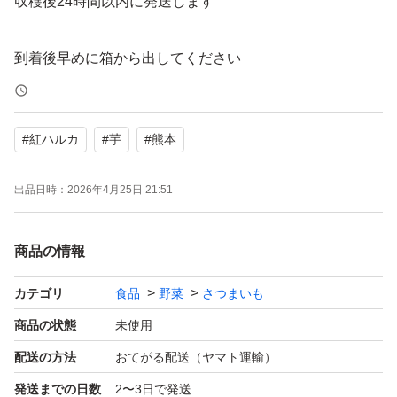
収穫後24時間以内に発送します
到着後早めに箱から出してください
紅はるかは、甘くてしっとりした食感が特徴のサツマイモ
#
紅ハルカ
#
芋
#
熊本
の品種です
出品日時：
2026年4月25日 21:51
商品の情報
カテゴリ
食品
野菜
さつまいも
商品の状態
未使用
配送の方法
おてがる配送（ヤマト運輸）
発送までの日数
2〜3日で発送