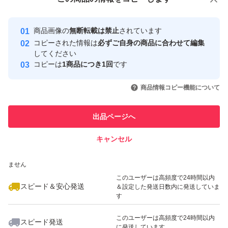
安心取引出品者
Yahoo!フリマの基準をクリアした安
安心取引出品者
商品画像の
無断転載は禁止
されています
心・安全なユーザーです
コピーされた情報は
必ずご自身の商品に合わせて編集
取引実績
してください
コピーは
1商品につき1回
です
このユーザーはYahoo!フリマの取
取引実績◯+
いいね！
いいね！
1,980
円
1,980
円
1,980
円
引を完了させた実績があります
商品情報コピー機能について
このユーザーは他フリマサービス
他フリマ実績◯+
出品ページへ
での取引実績があります
キャンセル
スピード&安心発送
いいね！
いいね！
1,980
※このバッジは実績に基づく表示であり、発送を保証しているものではあり
円
1,980
円
1,980
円
ません
このユーザーは高頻度で24時間以内
スピード＆安心発送
＆設定した発送日数内に発送していま
す
このユーザーは高頻度で24時間以内
スピード発送
に発送しています