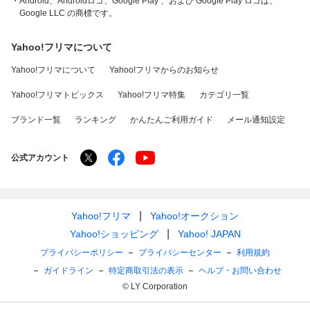
・Android、Androidロゴ、Google Play 、および Google Play ロゴは、
Google LLC の商標です。
Yahoo!フリマについて
Yahoo!フリマについて
Yahoo!フリマからのお知らせ
Yahoo!フリマトピックス
Yahoo!フリマ特集
カテゴリ一覧
ブランド一覧
ランキング
かんたんご利用ガイド
メール通知設定
公式アカウント
Yahoo!フリマ
Yahoo!オークション
Yahoo!ショッピング
Yahoo! JAPAN
プライバシーポリシー
プライバシーセンター
利用規約
ガイドライン
特定商取引法の表示
ヘルプ・お問い合わせ
© LY Corporation