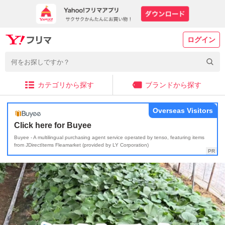
ログイン
カテゴリから探す
ブランドから探す
Overseas Visitors
Click here for Buyee
Buyee - A multilingual purchasing agent service operated by tenso, featuring items
from JDirectItems Fleamarket (provided by LY Corporation)