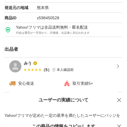
発送元の地域
熊本県
商品ID
z598450528
Yahoo!フリマは全品送料無料・匿名配送
代金は運営が一旦預かり、評価後、出品者に支払われます
出品者
みう
（
5
）
本人確認前
安心発送
取引実績5+
ユーザーの実績について
価格の相談
商品への質問
商品への質問からの値下げ交渉、不適切なカテゴリ変更依頼は禁止です
Yahoo!フリマが定めた一定の基準を満たしたユーザーにバッジを
付与しています
この商品をみている人にオススメ
この商品の情報をコピーします