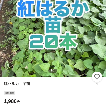
1
/
1
い
紅ハルカ 芋苗
1
送料無料
1,980
円