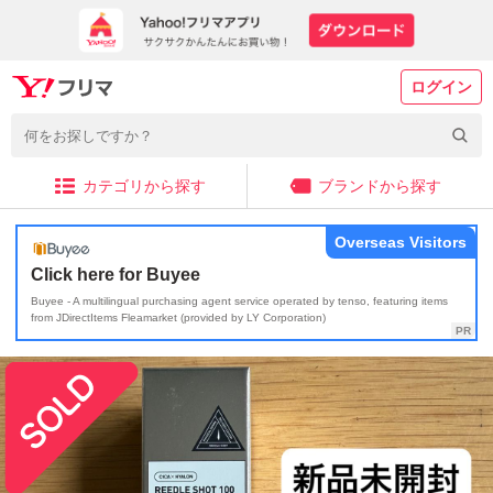
ログイン
カテゴリから探す
ブランドから探す
Overseas Visitors
Click here for Buyee
Buyee - A multilingual purchasing agent service operated by tenso, featuring items
from JDirectItems Fleamarket (provided by LY Corporation)