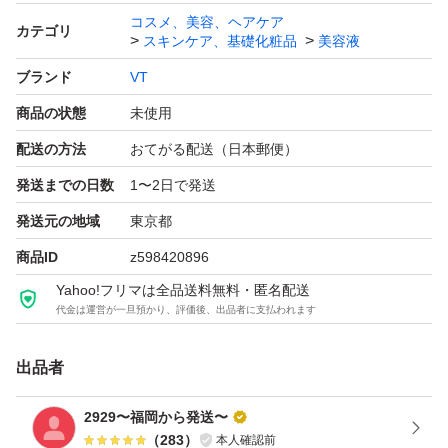
コスメ、美容、ヘアケア
カテゴリ
スキンケア、基礎化粧品
美容液
VT リードルショット100 デイリー 50ml
ブランド：VT
ブランド
VT
お肌の悩み：肌荒れ予防
商品の状態
未使用
ジャンル：韓国コスメ
配送の方法
おてがる配送（日本郵便）
内容量（ml）：50.0 ml
発送までの日数
1〜2日で発送
個数：1.0 個
発送元の地域
東京都
本体/詰め替え：使い切り
商品ID
z598420896
肌質：敏感肌
Yahoo!フリマは全品送料無料・匿名配送
成分：ヒアルロン酸
代金は運営が一旦預かり、評価後、出品者に支払われます
出品者
2929〜福岡から発送〜
（
283
）
本人確認前