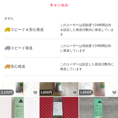
キャンセル
スピード&安心発送
いいね！
いいね！
2,800
※このバッジは実績に基づく表示であり、発送を保証しているものではあり
円
2,500
円
2,000
円
ません
このユーザーは高頻度で24時間以内
スピード＆安心発送
＆設定した発送日数内に発送していま
す
このユーザーは高頻度で24時間以内
スピード発送
に発送しています
いいね！
いいね！
1,480
円
1,280
円
1,500
円
最大10%対象
このユーザーは設定した発送日数内に
安心発送
発送しています
いいね！
いいね！
2,100
円
1,600
円
1,890
円