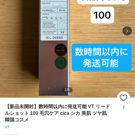
1
/
6
い
【新品未開封】数時間以内に発送可能 VT リード
2
ルショット 100 毛穴ケア cica シカ 美肌 ツヤ肌
韓国コスメ
VT