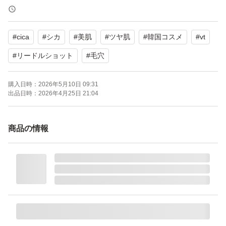
2027年
-----------------------------
#
cica
#
シカ
#
美肌
#
ツヤ肌
#
韓国コスメ
#
vt
発送はゆうパケットポストminiで発送します。
箱を潰す必要がないため未開封でお届けできます。
#
リードルショット
#
毛穴
※厚さがギリギリのため、箱が多少凹んだりする可能性は
購入日時：
2026年5月10日 09:31
あります。
出品日時：
2026年4月25日 21:04
数時間以内に発送可能ですが、夕方以降はポストの集荷が
商品の情報
無いため翌日発送となる場合があります。また日曜祝日は
ポストの集荷が12時頃までのためご購入のタイミングに
よっては翌日発送となります。ご了承下さい。
自宅保管のため、細かいことが気になる方は購入をお控え
下さい。