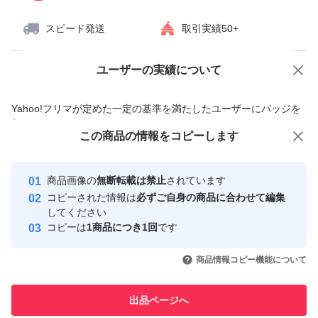
スピード発送
取引実績50+
ユーザーの実績について
価格の相談
商品への質問
商品への質問からの値下げ交渉、不適切なカテゴリ変更依頼は禁止です
Yahoo!フリマが定めた一定の基準を満たしたユーザーにバッジを
付与しています
この商品をみている人にオススメ
この商品の情報をコピーします
安心取引出品者
Yahoo!フリマの基準をクリアした安
安心取引出品者
商品画像の
無断転載は禁止
されています
心・安全なユーザーです
コピーされた情報は
必ずご自身の商品に合わせて編集
取引実績
してください
コピーは
1商品につき1回
です
このユーザーはYahoo!フリマの取
取引実績◯+
いいね！
いいね！
1,900
円
1,580
円
2,000
円
引を完了させた実績があります
商品情報コピー機能について
このユーザーは他フリマサービス
他フリマ実績◯+
出品ページへ
での取引実績があります