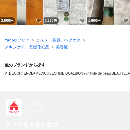
いいね！
いいね！
2,000
円
2,290
円
1,900
円
Yahoo!フリマ
コスメ、美容、ヘアケア
スキンケア、基礎化粧品
美容液
他のブランドから探す
VT
DECORTE
POLA
MEDICUBE
SHISEIDO
ALBION
Yunth
cle de peau BEAUTE
L