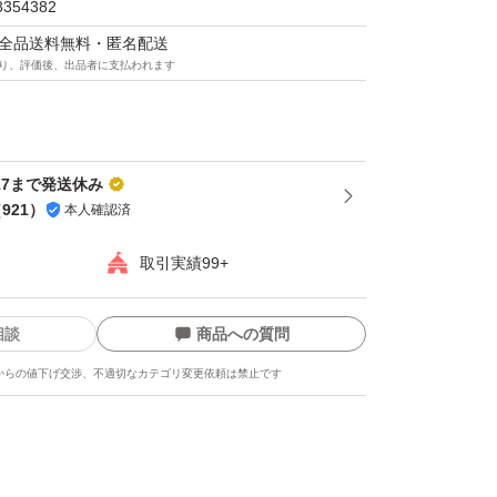
8354382
マは全品送料無料・匿名配送
り、評価後、出品者に支払われます
-17まで発送休み
（
921
）
本人確認済
取引実績99+
相談
商品への質問
からの値下げ交渉、不適切なカテゴリ変更依頼は禁止です