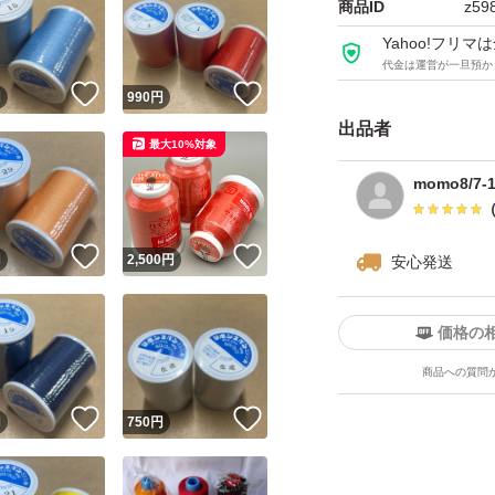
商品ID
z59
Yahoo!フリ
代金は運営が一旦預か
！
いいね！
いいね！
円
990
円
出品者
最大10%対象
momo8/7
！
いいね！
いいね！
円
2,500
円
安心発送
価格の
商品への質問
！
いいね！
いいね！
円
750
円