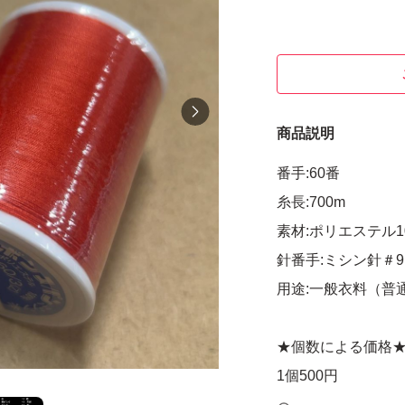
商品説明
番手:60番
糸長:700m
素材:ポリエステル1
針番手:ミシン針＃9
用途:一般衣料（普
★個数による価格
1個500円
2個750円