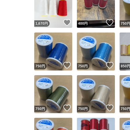
いいね！
いいね
1,670
円
400
円
750
いいね！
いいね
750
円
750
円
850
Yaho
安心取引
安心
いいね！
いいね
750
円
750
円
750
取引実績
取引