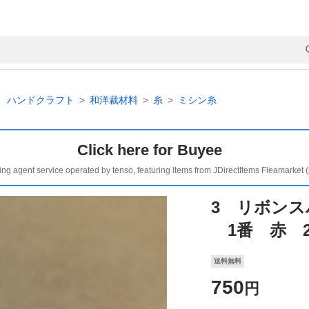
、ハンドクラフト
和洋裁材料
糸
ミシン糸
Click here for Buyee
ing agent service operated by tenso, featuring items from JDirectItems Fleamarket 
3 リボンスパ
1番 赤 
送料無料
750
円