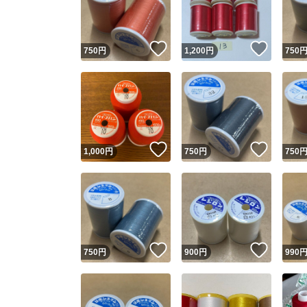
他フ
いいね！
いいね
750
円
1,200
円
750
スピード
※このバッ
スピ
いいね！
いいね
1,000
円
750
円
750
スピ
安心
いいね！
いいね
750
円
900
円
990