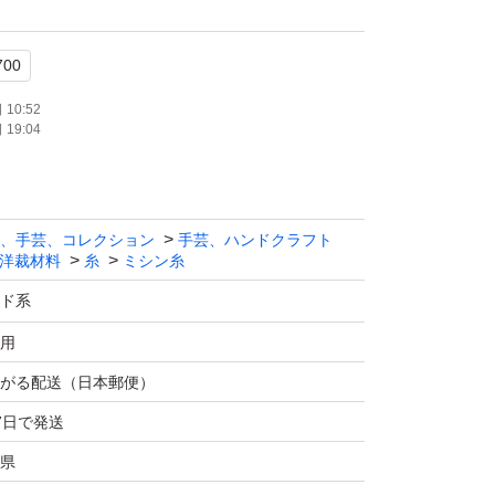
00
10:52
19:04
、手芸、コレクション
手芸、ハンドクラフト
洋裁材料
糸
ミシン糸
×個数で計算いたします。
ド系
す。色の組み合わせ変更OKです！
用
がる配送（日本郵便）
700
7日で発送
県