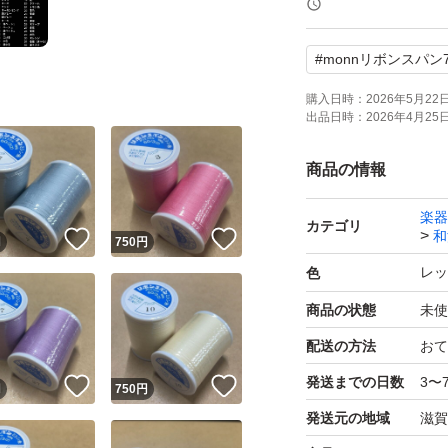
3個990円
#
monnリボンスパン7
4個1240円
5個1450円
購入日時：
2026年5月22日 
出品日時：
2026年4月25日 
6個1560円
7個1750円
商品の情報
8個1920円
楽器
9個2070円
カテゴリ
和
！
いいね！
いいね！
円
750
円
10個～1個220円
レッ
色
在庫は沢山ございま
商品の状態
未使
配送の方法
おて
#monnリボンスパン
発送までの日数
3〜
！
いいね！
いいね！
円
750
円
発送元の地域
滋賀