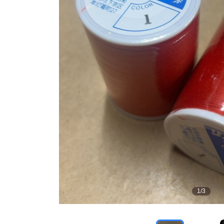
1
/
3