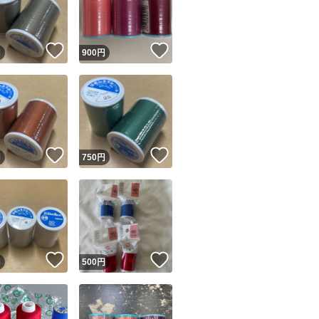
商品情報コピー機
リマ実績◯+
このユーザーは他フリマサービスでの取引実績があります
！
いいね！
いいね！
円
900
円
出品ページへ
&安心発送
キャンセル
ジは実績に基づく表示であり、発送を保証しているものではありません
このユーザーは高頻度で24時間以内＆設定した発送日数内に
ード＆安心発送
ます
！
いいね！
いいね！
円
750
円
ード発送
このユーザーは高頻度で24時間以内に発送しています
発送
このユーザーは設定した発送日数内に発送しています
！
いいね！
いいね！
円
500
円