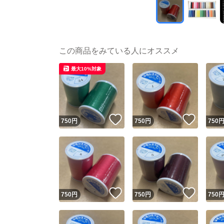
この商品をみている人にオススメ
最大10%対象
いいね！
いいね
750
円
750
円
750
いいね！
いいね
750
円
750
円
750