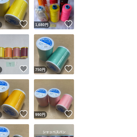
！
いいね！
いいね！
円
1,680
円
ユーザーの実績について
！
いいね！
いいね！
円
750
円
o!フリマが定めた一定の基準を満たしたユーザーにバッジを付与しています
出品者
この商品の情報をコピーします
取引出品者
Yahoo!フリマの基準をクリアした安心・安全なユーザーです
！
いいね！
いいね！
商品画像の
無断転載は禁止
されています
円
990
円
コピーされた情報は
必ずご自身の商品に合わせて編集
してください
コピーは
1商品につき1回
です
実績◯+
このユーザーはYahoo!フリマの取引を完了させた実績があり