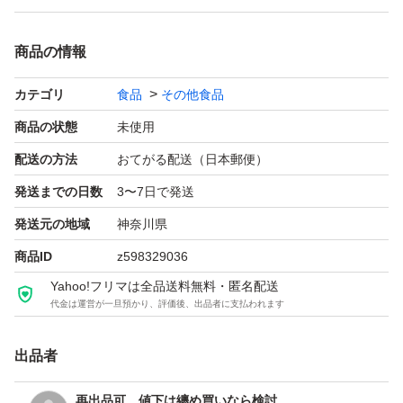
商品の情報
カテゴリ
食品
その他食品
商品の状態
未使用
配送の方法
おてがる配送（日本郵便）
発送までの日数
3〜7日で発送
発送元の地域
神奈川県
商品ID
z598329036
Yahoo!フリマは全品送料無料・匿名配送
代金は運営が一旦預かり、評価後、出品者に支払われます
出品者
再出品可、値下は纏め買いなら検討