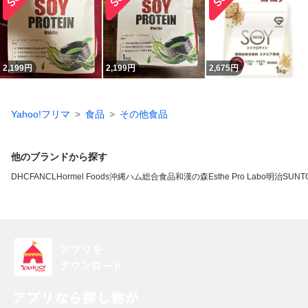
2,199
円
2,199
円
2,675
円
Yahoo!フリマ
食品
その他食品
他のブランドから探す
DHC
FANCL
Hormel Foods
沖縄ハム総合食品
和漢の森
Esthe Pro Labo
明治
SUNT