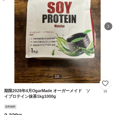
1
/
2
い
期限2028年4月OgarMade オーガーメイド ソ
10
イプロテイン抹茶1kg1000g
送料無料