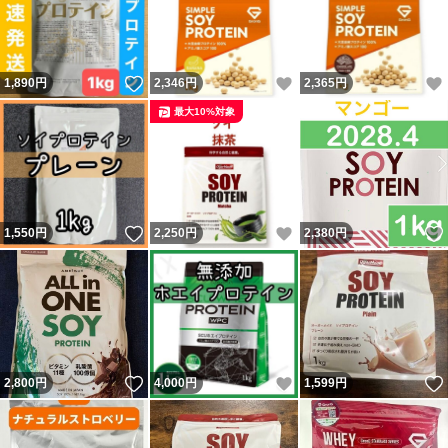
いいね！
いいね！
1,890
円
2,346
円
2,365
円
最大10%対象
いいね！
いいね！
1,550
円
2,250
円
2,380
円
いいね！
いいね！
2,800
円
4,000
円
1,599
円