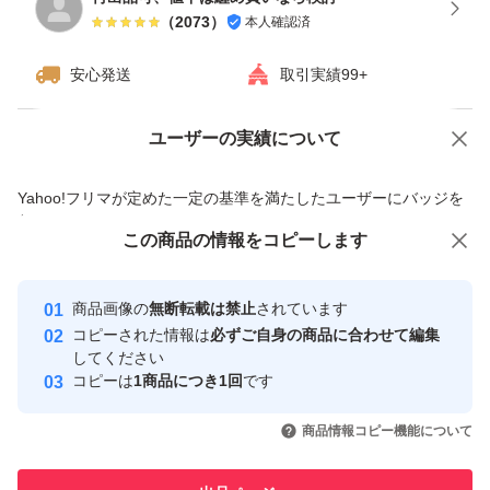
（
2073
）
本人確認済
安心発送
取引実績99+
ユーザーの実績について
価格の相談
商品への質問
商品への質問からの値下げ交渉、不適切なカテゴリ変更依頼は禁止です
Yahoo!フリマが定めた一定の基準を満たしたユーザーにバッジを
付与しています
この商品をみている人にオススメ
この商品の情報をコピーします
安心取引出品者
最大10%対象
最大10%対象
最大10%対象
Yahoo!フリマの基準をクリアした安
安心取引出品者
商品画像の
無断転載は禁止
されています
心・安全なユーザーです
コピーされた情報は
必ずご自身の商品に合わせて編集
取引実績
してください
コピーは
1商品につき1回
です
このユーザーはYahoo!フリマの取
取引実績◯+
いいね！
いいね！
2,199
円
2,199
円
2,199
円
引を完了させた実績があります
商品情報コピー機能について
最大10%対象
このユーザーは他フリマサービス
他フリマ実績◯+