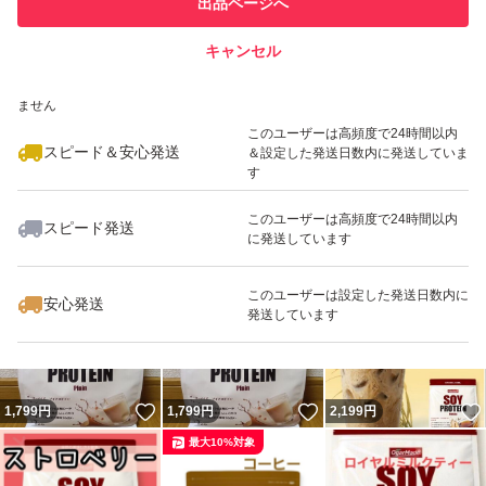
出品ページへ
での取引実績があります
キャンセル
スピード&安心発送
いいね！
いいね！
1,599
※このバッジは実績に基づく表示であり、発送を保証しているものではあり
円
2,199
円
2,729
円
ません
最大10%対象
このユーザーは高頻度で24時間以内
スピード＆安心発送
＆設定した発送日数内に発送していま
す
このユーザーは高頻度で24時間以内
スピード発送
に発送しています
いいね！
いいね！
2,199
円
2,675
円
2,250
円
最大10%対象
このユーザーは設定した発送日数内に
安心発送
発送しています
いいね！
いいね！
1,799
円
1,799
円
2,199
円
最大10%対象