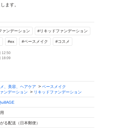
たします。
ファンデーション
#
リキッドファンデーション
ド
#
ex
#
ベースメイク
#
コスメ
12:50
18:09
メ、美容、ヘアケア
ベースメイク
ァンデーション
リキッドファンデーション
uillAGE
用
がる配送（日本郵便）