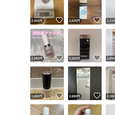
いいね！
いいね
2,400
円
2,620
円
3,333
いいね！
いいね
2,990
円
2,300
円
2,990
Yaho
安心取引
安心
いいね！
いいね
1,800
円
2,680
円
3,380
取引実績
取引