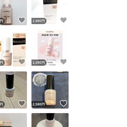
商品情報コピー機
リマ実績◯+
このユーザーは他フリマサービスでの取引実績があります
！
いいね！
いいね！
円
2,980
円
出品ページへ
&安心発送
キャンセル
ジは実績に基づく表示であり、発送を保証しているものではありません
このユーザーは高頻度で24時間以内＆設定した発送日数内に
ード＆安心発送
ます
！
いいね！
いいね！
円
2,490
円
ード発送
このユーザーは高頻度で24時間以内に発送しています
発送
このユーザーは設定した発送日数内に発送しています
！
いいね！
いいね！
円
2,580
円