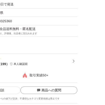
3日で発送
県
8325360
マは全品送料無料・匿名配送
り、評価後、出品者に支払われます
（
199
）
本人確認前
取引実績50+
相談
商品への質問
からの値下げ交渉、不適切なカテゴリ変更依頼は禁止です