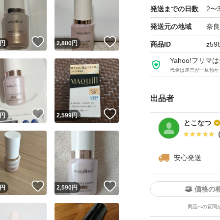
発送までの日数
2〜
発送元の地域
奈良
！
いいね！
いいね！
円
2,800
円
商品ID
z59
Yahoo!フリ
代金は運営が一旦預か
出品者
！
いいね！
いいね！
円
2,599
円
とこなつ
安心発送
！
いいね！
いいね！
円
2,590
円
価格の
商品への質問