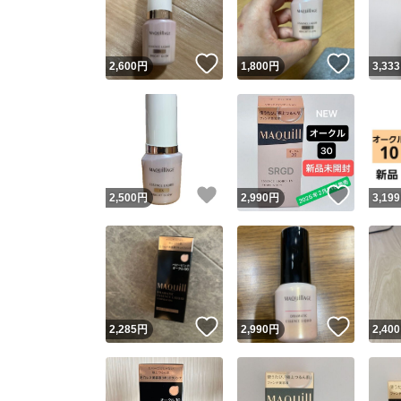
他フ
いいね！
いいね
2,600
円
1,800
円
3,333
スピード
※このバッ
スピ
いいね！
いいね
2,500
円
2,990
円
3,199
スピ
安心
いいね！
いいね
2,285
円
2,990
円
2,400