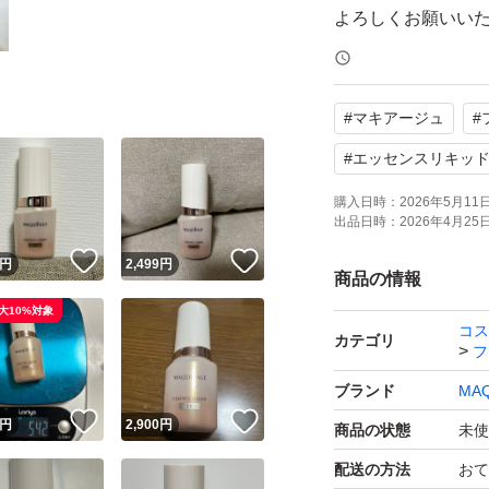
よろしくお願いい
#
マキアージュ
#
#
エッセンスリキッ
購入日時：
2026年5月11日 
出品日時：
2026年4月25日 
！
いいね！
いいね！
円
2,499
円
商品の情報
大10%対象
コス
カテゴリ
フ
ブランド
MAQ
！
いいね！
いいね！
円
2,900
円
商品の状態
未使
配送の方法
おて