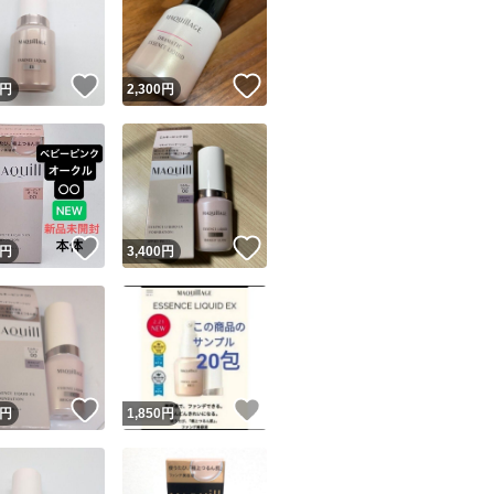
！
いいね！
いいね！
円
2,300
円
ユーザーの実績について
！
いいね！
いいね！
円
3,400
円
o!フリマが定めた一定の基準を満たしたユーザーにバッジを付与しています
出品者
この商品の情報をコピーします
取引出品者
Yahoo!フリマの基準をクリアした安心・安全なユーザーです
！
いいね！
いいね！
商品画像の
無断転載は禁止
されています
円
1,850
円
コピーされた情報は
必ずご自身の商品に合わせて編集
してください
コピーは
1商品につき1回
です
実績◯+
このユーザーはYahoo!フリマの取引を完了させた実績があり