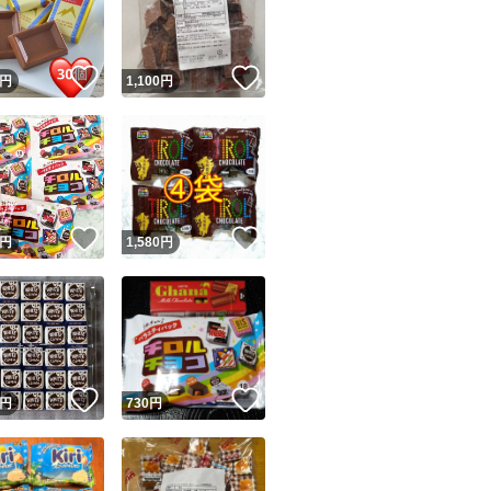
商品情報コピー機
リマ実績◯+
このユーザーは他フリマサービスでの取引実績があります
！
いいね！
いいね！
円
1,100
円
出品ページへ
&安心発送
キャンセル
ジは実績に基づく表示であり、発送を保証しているものではありません
このユーザーは高頻度で24時間以内＆設定した発送日数内に
ード＆安心発送
ます
！
いいね！
いいね！
円
1,580
円
ード発送
このユーザーは高頻度で24時間以内に発送しています
発送
このユーザーは設定した発送日数内に発送しています
！
いいね！
いいね！
円
730
円