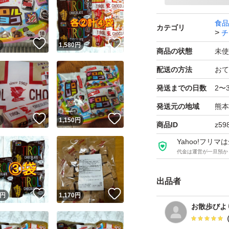
食品
カテゴリ
チ
！
いいね！
いいね！
円
1,580
円
商品の状態
未使
配送の方法
おて
発送までの日数
2〜
発送元の地域
熊本
！
いいね！
いいね！
円
1,150
円
商品ID
z59
Yahoo!フリ
代金は運営が一旦預か
出品者
！
いいね！
いいね！
円
1,170
円
お散歩びよ