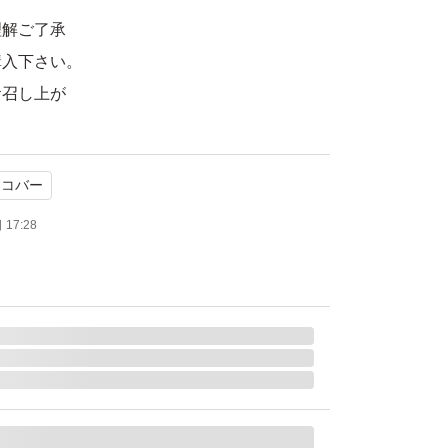
理解ご了承
購入下さい。
お召し上が
ョコバー
け下さい。
17:28
来ないです。
 1個
チョコ