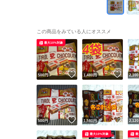
この商品をみている人にオススメ
最大10%対象
いいね！
いいね
500
円
1,480
円
2,100
いいね！
いいね
500
円
1,580
円
2,120
最大10%対象
最