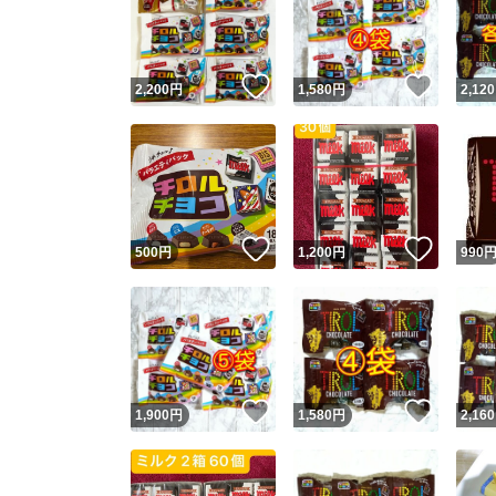
いいね！
いいね
2,200
円
1,580
円
2,120
いいね！
いいね
500
円
1,200
円
990
Yaho
安心取引
安心
いいね！
いいね
1,900
円
1,580
円
2,160
取引実績
取引