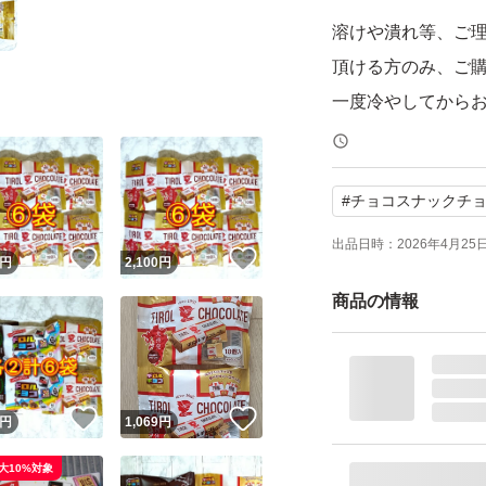
溶けや潰れ等、ご
頂ける方のみ、ご
一度冷やしてから
りください。
#
チョコスナックチ
神経質な方はお避
出品日時：
2026年4月25日 
！
いいね！
いいね！
円
2,100
円
お値下げ・同梱出
商品の情報
tirolchocholate
チロルチョコ ミルク
ブランド：チロル
！
いいね！
いいね！
円
1,069
円
大10%対象