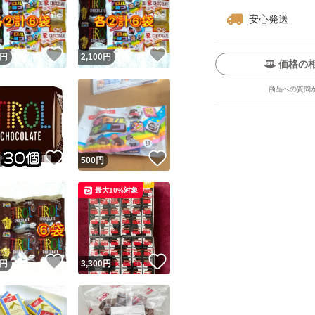
安心発送
！
いいね！
いいね！
円
2,100
円
価格の
商品への質問
ユーザーの実績について
！
いいね！
いいね！
円
500
円
o!フリマが定めた一定の基準を満たしたユーザーにバッジを付与しています
最大10%対象
出品者
この商品の情報をコピーします
取引出品者
Yahoo!フリマの基準をクリアした安心・安全なユーザーです
！
いいね！
いいね！
商品画像の
無断転載は禁止
されています
円
3,300
円
コピーされた情報は
必ずご自身の商品に合わせて編集
してください
コピーは
1商品につき1回
です
実績◯+
このユーザーはYahoo!フリマの取引を完了させた実績があり