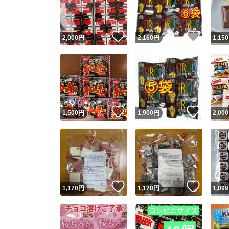
他フ
いいね！
いいね
2,000
円
2,160
円
1,150
スピード
※このバッ
スピ
いいね！
いいね
1,500
円
1,900
円
2,000
スピ
安心
いいね！
いいね
1,170
円
1,170
円
1,099