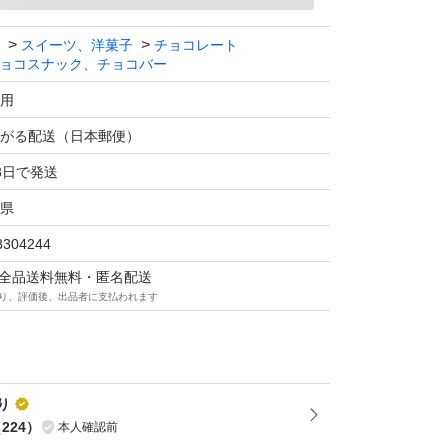
スイーツ、洋菓子
チョコレート
ョコスナック、チョコバー
用
がる配送（日本郵便）
3日で発送
県
8304244
マは全品送料無料・匿名配送
り、評価後、出品者に支払われます
り
（
224
）
本人確認前