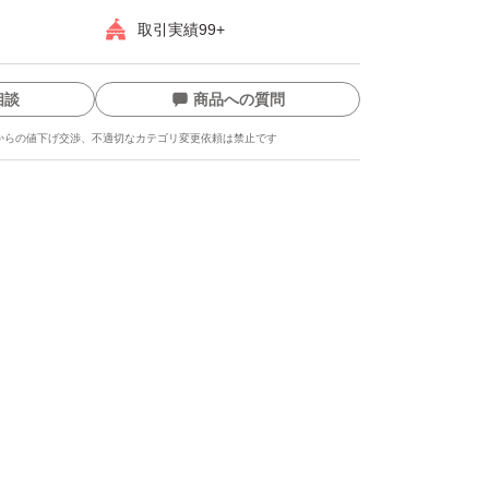
取引実績99+
相談
商品への質問
からの値下げ交渉、不適切なカテゴリ変更依頼は禁止です
ます