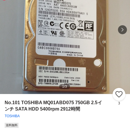
1
/
3
い
No.101 TOSHIBA MQ01ABD075 750GB 2.5イ
3
ンチ SATA HDD 5400rpm 2912時間
TOSHIBA
送料無料