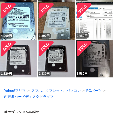
4,000
円
1,800
円
2,480
円
1,320
円
1,330
円
3,580
円
Yahoo!フリマ
スマホ、タブレット、パソコン
PCパーツ
内蔵型ハードディスクドライブ
他のブランドから探す