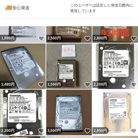
このユーザーは設定した発送日数内に
安心発送
発送しています
いいね！
いいね！
1,990
円
2,500
円
2,800
円
いいね！
いいね！
3,480
円
1,500
円
2,200
円
いいね！
いいね！
2,200
円
3,500
円
2,950
円