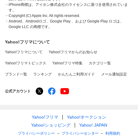
・iPhone商標は、アイホン株式会社のライセンスに基づき使用されていま
す。
・Copyright (C) Apple Inc. All rights reserved.
・Android、Androidロゴ、Google Play 、および Google Play ロゴは、
Google LLC の商標です。
Yahoo!フリマについて
Yahoo!フリマについて
Yahoo!フリマからのお知らせ
Yahoo!フリマトピックス
Yahoo!フリマ特集
カテゴリ一覧
ブランド一覧
ランキング
かんたんご利用ガイド
メール通知設定
公式アカウント
Yahoo!フリマ
Yahoo!オークション
Yahoo!ショッピング
Yahoo! JAPAN
プライバシーポリシー
プライバシーセンター
利用規約