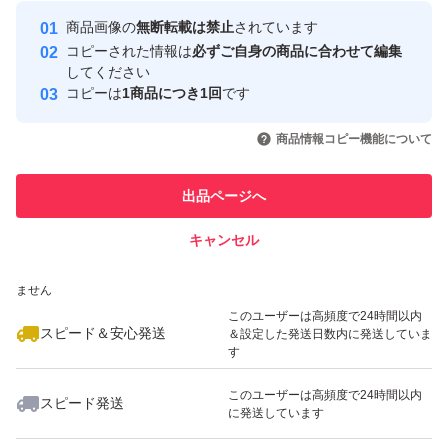
最大10%対象
最大10%対象
Yahoo!フリマの基準をクリアした安
安心取引出品者
商品画像の
無断転載は禁止
されています
心・安全なユーザーです
コピーされた情報は
必ずご自身の商品に合わせて編集
取引実績
してください
コピーは
1商品につき1回
です
このユーザーはYahoo!フリマの取
取引実績◯+
いいね！
いいね！
3,200
円
1,180
円
1,490
円
引を完了させた実績があります
商品情報コピー機能について
このユーザーは他フリマサービス
他フリマ実績◯+
出品ページへ
での取引実績があります
キャンセル
スピード&安心発送
いいね！
いいね！
1,700
※このバッジは実績に基づく表示であり、発送を保証しているものではあり
円
1,320
円
1,600
円
ません
このユーザーは高頻度で24時間以内
スピード＆安心発送
＆設定した発送日数内に発送していま
す
このユーザーは高頻度で24時間以内
スピード発送
に発送しています
いいね！
いいね！
2,300
円
2,500
円
2,000
円