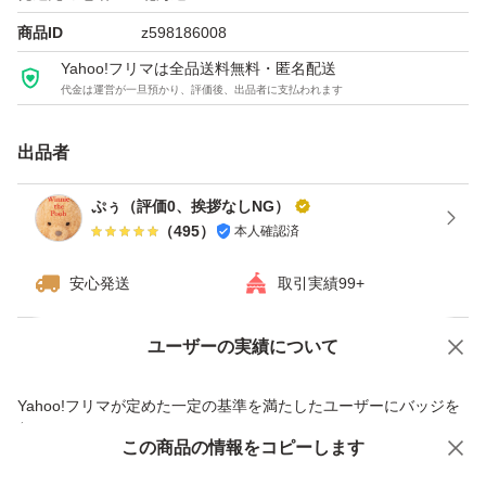
商品ID
z598186008
Yahoo!フリマは全品送料無料・匿名配送
代金は運営が一旦預かり、評価後、出品者に支払われます
出品者
ぷぅ（評価0、挨拶なしNG）
（
495
）
本人確認済
安心発送
取引実績99+
ユーザーの実績について
価格の相談
商品への質問
商品への質問からの値下げ交渉、不適切なカテゴリ変更依頼は禁止です
Yahoo!フリマが定めた一定の基準を満たしたユーザーにバッジを
付与しています
この商品をみている人にオススメ
この商品の情報をコピーします
安心取引出品者