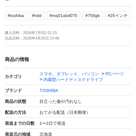
データ抹消済みです。
#
toshiba
#
hdd
#
mq01abd075
#
750gb
#
25インチ
「crystal disk info」の結果書をお付けし、プチプチで巻
購入日時：
2026年7月5日 01:15
き、ゆうパケットポストminiで発送致します。
出品日時：
2026年4月25日 13:46
出品時にチェックはしておりますが、
精密機械につき到着時の動作は保証できません。
商品の情報
あらかじめご了承ください。
スマホ、タブレット、パソコン
PCパーツ
よろしくお願いいたします。
カテゴリ
内蔵型ハードディスクドライブ
ブランド
TOSHIBA
評価0の方、挨拶なしの方取引しません。購入してもキャ
商品の状態
目立った傷や汚れなし
ンセルします。
配送の方法
おてがる配送（日本郵便）
受け取り評価までが顔の見えないお取り引きですので最後
発送までの日数
1〜2日で発送
まで宜しくお願い致しますm(_ _)m
発送元の地域
北海道