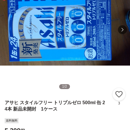
1
/
2
い
アサヒ スタイルフリー トリプルゼロ 500ml 缶 2
3
4本 新品未開封 1ケース
送料無料