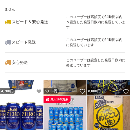
いいね！
いいね！
4,500
※このバッジは実績に基づく表示であり、発送を保証しているものではあり
円
4,000
円
4,300
円
ません
最大10%対象
最大10%対象
このユーザーは高頻度で24時間以内
スピード＆安心発送
＆設定した発送日数内に発送していま
す
このユーザーは高頻度で24時間以内
スピード発送
に発送しています
いいね！
いいね！
6,800
円
6,400
円
7,500
円
最大10%対象
このユーザーは設定した発送日数内に
安心発送
発送しています
いいね！
いいね！
4,700
円
5,100
円
8,000
円
最大10%対象