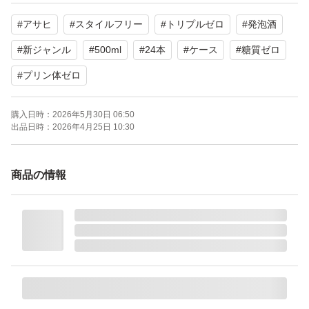
ペットなし
#
アサヒ
#
スタイルフリー
#
トリプルゼロ
#
発泡酒
喫煙者なし
#
新ジャンル
#
500ml
#
24本
#
ケース
#
糖質ゼロ
お酒 ビール 発泡酒 酎ハイ チューハイ カクテル ハイボー
#
プリン体ゼロ
ル キリン 麒麟 KIRIN アサヒ Asahi サントリー SUNTORY
マルエフ 黒生 スーパードライ ドライクリスタル 晴れ風
購入日時：
2026年5月30日 06:50
出品日時：
2026年4月25日 10:30
サントリー生ビール 氷結 本麒麟 味わい濃厚 冬仕立て ク
リアアサヒ お茶サワー レモンサワー こだわり酒場のタコ
商品の情報
ハイ 本搾り 一番搾り 淡麗グリーンラベル 淡麗プラチナダ
ブル 淡麗極上 プレミアムモルツ プレモル トリスハイボー
ル ジムビーム 華よい -196ストロングゼロ スプリングバレ
ー 翠ジンソーダ パーフェクトサントリービール PSB 金
麦 マスターズドリーム