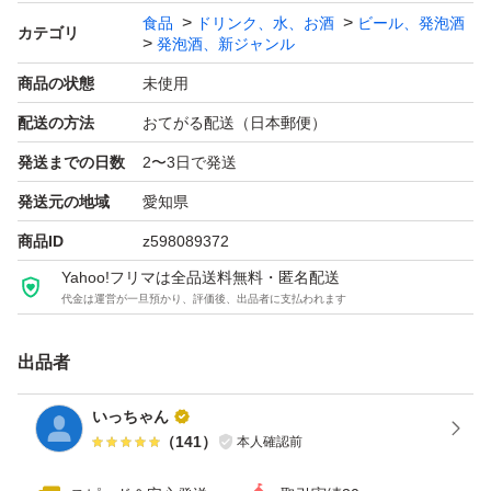
よろしくお願いいたします。
食品
ドリンク、水、お酒
ビール、発泡酒
カテゴリ
発泡酒、新ジャンル
アサヒ スタイルフリー トリプルゼロ 500ml 缶 24本 1ケー
商品の状態
未使用
ス
配送の方法
おてがる配送（日本郵便）
ブランド：ー
発送までの日数
2〜3日で発送
発送元の地域
愛知県
商品ID
z598089372
Yahoo!フリマは全品送料無料・匿名配送
代金は運営が一旦預かり、評価後、出品者に支払われます
出品者
いっちゃん
（
141
）
本人確認前