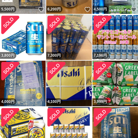
いいね！
いいね！
5,500
円
6,200
円
4,500
円
3,800
円
7,300
円
7,196
円
4,000
円
4,100
円
3,999
円