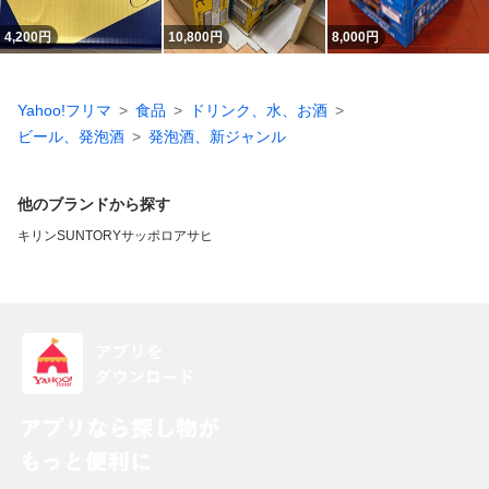
4,200
円
10,800
円
8,000
円
Yahoo!フリマ
食品
ドリンク、水、お酒
ビール、発泡酒
発泡酒、新ジャンル
他のブランドから探す
キリン
SUNTORY
サッポロ
アサヒ