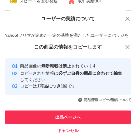
スピード＆安心発送
取引実績30+
ユーザーの実績について
価格の相談
商品への質問
商品への質問からの値下げ交渉、不適切なカテゴリ変更依頼は禁止です
Yahoo!フリマが定めた一定の基準を満たしたユーザーにバッジを
付与しています
この商品をみている人にオススメ
この商品の情報をコピーします
安心取引出品者
最大10%対象
最大10%対象
最大10%対象
Yahoo!フリマの基準をクリアした安
安心取引出品者
商品画像の
無断転載は禁止
されています
心・安全なユーザーです
コピーされた情報は
必ずご自身の商品に合わせて編集
取引実績
してください
コピーは
1商品につき1回
です
このユーザーはYahoo!フリマの取
取引実績◯+
いいね！
いいね！
4,000
円
4,100
円
4,000
円
引を完了させた実績があります
商品情報コピー機能について
最大10%対象
最大10%対象
最大10%対象
このユーザーは他フリマサービス
他フリマ実績◯+
出品ページへ
での取引実績があります
キャンセル
スピード&安心発送