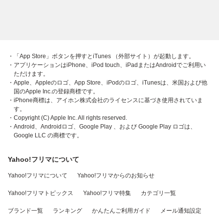
・「App Store」ボタンを押すとiTunes （外部サイト）が起動します。
・アプリケーションはiPhone、iPod touch、iPadまたはAndroidでご利用い
ただけます。
・Apple、Appleのロゴ、App Store、iPodのロゴ、iTunesは、米国および他
国のApple Inc.の登録商標です。
・iPhone商標は、アイホン株式会社のライセンスに基づき使用されていま
す。
・Copyright (C) Apple Inc. All rights reserved.
・Android、Androidロゴ、Google Play 、および Google Play ロゴは、
Google LLC の商標です。
Yahoo!フリマについて
Yahoo!フリマについて
Yahoo!フリマからのお知らせ
Yahoo!フリマトピックス
Yahoo!フリマ特集
カテゴリ一覧
ブランド一覧
ランキング
かんたんご利用ガイド
メール通知設定