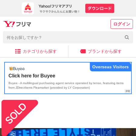
ログイン
カテゴリから探す
ブランドから探す
Overseas Visitors
Click here for Buyee
Buyee - A multilingual purchasing agent service operated by tenso, featuring items
from JDirectItems Fleamarket (provided by LY Corporation)