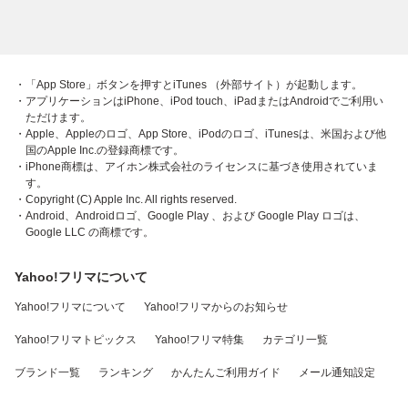
・「App Store」ボタンを押すとiTunes （外部サイト）が起動します。
・アプリケーションはiPhone、iPod touch、iPadまたはAndroidでご利用い
ただけます。
・Apple、Appleのロゴ、App Store、iPodのロゴ、iTunesは、米国および他
国のApple Inc.の登録商標です。
・iPhone商標は、アイホン株式会社のライセンスに基づき使用されていま
す。
・Copyright (C) Apple Inc. All rights reserved.
・Android、Androidロゴ、Google Play 、および Google Play ロゴは、
Google LLC の商標です。
Yahoo!フリマについて
Yahoo!フリマについて
Yahoo!フリマからのお知らせ
Yahoo!フリマトピックス
Yahoo!フリマ特集
カテゴリ一覧
ブランド一覧
ランキング
かんたんご利用ガイド
メール通知設定