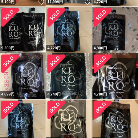
いいね！
いいね！
5,100
円
11,999
円
4,720
円
9,200
円
4,720
円
4,800
円
4,699
円
4,740
円
4,780
円