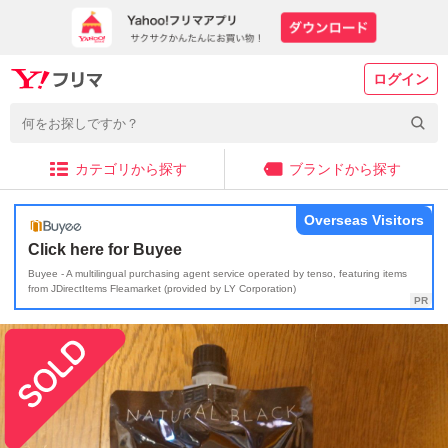
ログイン
カテゴリから探す
ブランドから探す
Overseas Visitors
Click here for Buyee
Buyee - A multilingual purchasing agent service operated by tenso, featuring items
from JDirectItems Fleamarket (provided by LY Corporation)