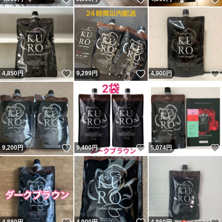
いいね！
いいね！
4,850
円
9,299
円
4,900
円
いいね！
いいね！
9,200
円
9,400
円
5,074
円