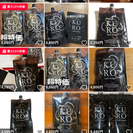
最大10%対象
いいね！
いいね！
9,080
円
4,840
円
2,350
円
最大10%対象
いいね！
いいね！
4,780
円
9,080
円
4,800
円
いいね！
いいね！
4,999
円
4,800
円
9,440
円