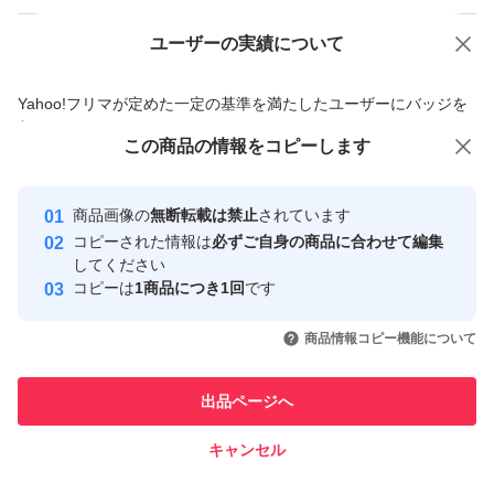
ユーザーの実績について
価格の相談
商品への質問
商品への質問からの値下げ交渉、不適切なカテゴリ変更依頼は禁止です
Yahoo!フリマが定めた一定の基準を満たしたユーザーにバッジを
付与しています
この商品をみている人にオススメ
この商品の情報をコピーします
安心取引出品者
最大10%対象
最大10%対象
最大10%対象
Yahoo!フリマの基準をクリアした安
安心取引出品者
商品画像の
無断転載は禁止
されています
心・安全なユーザーです
コピーされた情報は
必ずご自身の商品に合わせて編集
取引実績
してください
コピーは
1商品につき1回
です
このユーザーはYahoo!フリマの取
取引実績◯+
いいね！
いいね！
4,720
円
4,850
円
4,740
円
引を完了させた実績があります
商品情報コピー機能について
最大10%対象
このユーザーは他フリマサービス
他フリマ実績◯+
出品ページへ
での取引実績があります
キャンセル
スピード&安心発送
いいね！
いいね！
4,780
※このバッジは実績に基づく表示であり、発送を保証しているものではあり
円
4,399
円
4,780
円