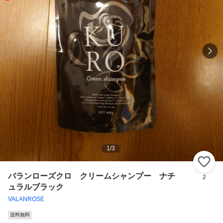
1
/
3
い
バランローズクロ クリームシャンプー ナチ
2
ュラルブラック
VALANROSE
送料無料