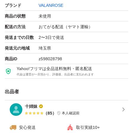
ブランド
VALANROSE
商品の状態
未使用
配送の方法
おてがる配送（ヤマト運輸）
発送までの日数
2〜3日で発送
発送元の地域
埼玉県
商品ID
z598028798
Yahoo!フリマは全品送料無料・匿名配送
代金は運営が一旦預かり、評価後、出品者に支払われます
出品者
十姉妹
（
85
）
本人確認前
安心発送
取引実績10+