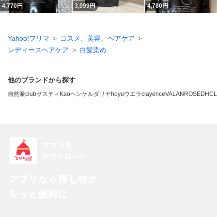
4,770
円
3,099
円
4,780
円
Yahoo!フリマ
コスメ、美容、ヘアケア
レディースヘアケア
白髪染め
他のブランドから探す
自然派clubサスティ
Kao
ヘンケル
ダリヤ
hoyu
ウエラ
clayence
VALANROSE
DHC
L