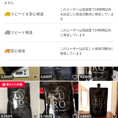
ません
このユーザーは高頻度で24時間以内
スピード＆安心発送
＆設定した発送日数内に発送していま
す
このユーザーは高頻度で24時間以内
スピード発送
に発送しています
いいね！
いいね！
4,780
円
4,770
円
4,740
円
最大10%対象
最大10%対象
このユーザーは設定した発送日数内に
安心発送
発送しています
いいね！
いいね！
3,300
円
4,849
円
4,780
円
最大10%対象
いいね！
いいね！
4,750
円
4,780
円
4,880
円