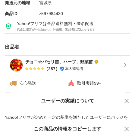
発送元の地域
宮城県
農薬：栽培期間中不使用
商品ID
z597984430
１本１本丁寧に育てています。
Yahoo!フリマは全品送料無料・匿名配送
代金は運営が一旦預かり、評価後、出品者に支払われます
(*^-^*)
出品者
お料理にも。
チョコ☆パセリ苗、ハーブ、野菜苗
（
287
）
本人確認済
土に、こだわり、
安心発送
取引実績99+
イタリアンパセリ、
本来の香りや味を楽しめます。
ユーザーの実績について
価格の相談
商品への質問
美味しい田舎の、水道水で、
商品への質問からの値下げ交渉、不適切なカテゴリ変更依頼は禁止です
Yahoo!フリマが定めた一定の基準を満たしたユーザーにバッジを
育てています。
付与しています
この商品をみている人にオススメ
この商品の情報をコピーします
安心取引出品者