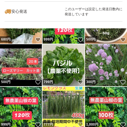
このユーザーは設定した発送日数内に
安心発送
毎日出品する苗は、大きさ、
発送しています
ポットの値段、発芽からの時間、
いいね！
いいね！
680
円
999
円
500
円
毎日肥料、お水の管理、
その都度違います。
お値段が多少変わっています
いいね！
いいね！
500
円
799
円
300
円
発送、
☆3日目となると苗の生命力
にかかってます。
☆次の日、又は、２日目位に届けられる県ですと
いいね！
いいね！
999
円
777
円
1,000
円