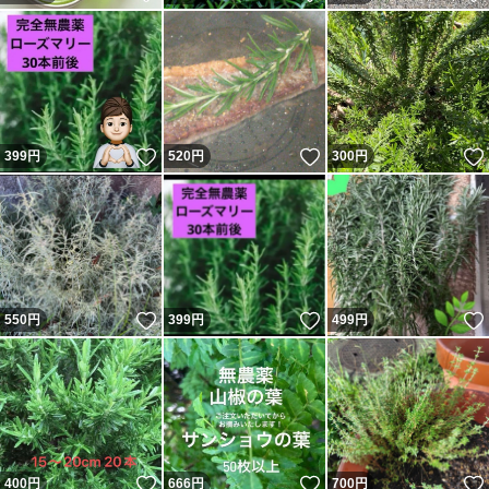
ゆうパケットは、到着時まで、
数日かかる時もあります。
■手数料、お箱代、送料、包装代が引かれますので、400
円、位の商品となります。
いいね！
いいね！
399
円
520
円
300
円
箱は、苗を守るために、
有料箱にしています。
いいね！
いいね！
550
円
399
円
499
円
■鮮度や、苗のことが気になる方は、
必ず、ゆうパックに変更下さい。
■こちらからは、傷んだものは発送していません。
ゆうパックは、早く届けてもらえるので、
いいね！
いいね！
400
円
666
円
700
円