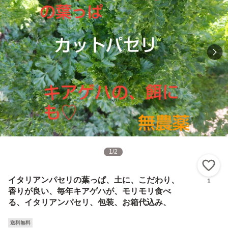
1
/
2
い
イタリアンパセリの葉っぱ、土に、こだわり、
1
香りが良い、毎年キアゲハが、モリモリ食べ
る、イタリアンパセリ、包装、お箱代込み、
送料無料