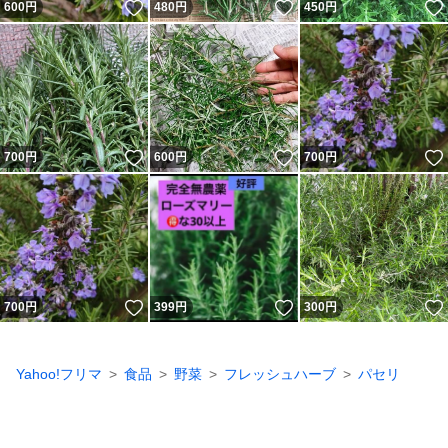
いいね！
いいね！
600
円
480
円
450
円
いいね！
いいね！
700
円
600
円
700
円
いいね！
いいね！
700
円
399
円
300
円
Yahoo!フリマ
食品
野菜
フレッシュハーブ
パセリ