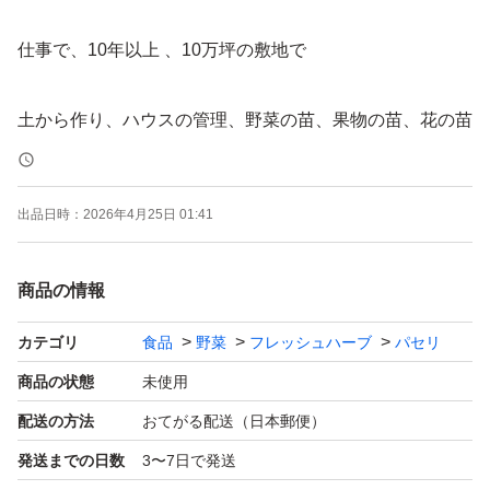
仕事で、10年以上 、10万坪の敷地で
土から作り、ハウスの管理、野菜の苗、果物の苗、花の苗
を作るお仕事をしていました。
出品日時：
2026年4月25日 01:41
大手ホームセンター、学校、その他沢山、
日本全国へ
商品の情報
イタリアンパセリの葉っぱ、
カテゴリ
食品
野菜
フレッシュハーブ
パセリ
商品の状態
未使用
カットパセリ
配送の方法
おてがる配送（日本郵便）
です。
発送までの日数
3〜7日で発送