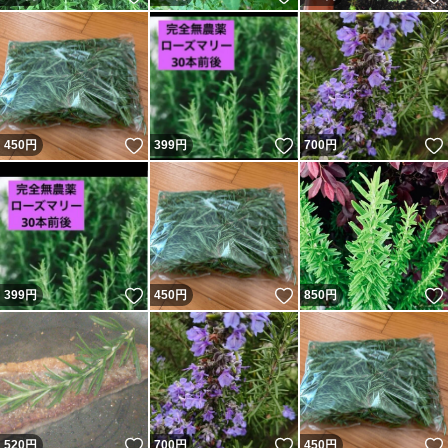
変更して下さい。
■こちらでは、発送後は、責任とれません。
1番お安い発送で、発送しています。
いいね！
いいね！
450
円
399
円
700
円
■自己責任で、お願い致します。
こちらは、お客様、ご予約品
です。
いいね！
いいね！
399
円
450
円
850
円
4～7日発送と書いてますが、
早めに送れるように、
努力しています。
いいね！
いいね！
520
円
700
円
450
円