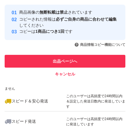
毎年、お料理用、ペットの餌、ウサギの餌、
最大10%対象
Yahoo!フリマの基準をクリアした安
安心取引出品者
商品画像の
無断転載は禁止
されています
キアゲハの餌に大人気です。
心・安全なユーザーです
コピーされた情報は
必ずご自身の商品に合わせて編集
取引実績
してください
コピーは
1商品につき1回
です
栄養のある土を使うこと
このユーザーはYahoo!フリマの取
取引実績◯+
いいね！
いいね！
600
円
666
円
300
円
初めの土が肝心です。
引を完了させた実績があります
商品情報コピー機能について
その後の成長に関係します。
このユーザーは他フリマサービス
最高に良い土、ふわふわ土で育てました。
他フリマ実績◯+
出品ページへ
での取引実績があります
キャンセル
スピード&安心発送
農薬過敏症の方はおすすめです。
いいね！
いいね！
999
※このバッジは実績に基づく表示であり、発送を保証しているものではあり
円
666
円
450
円
農薬は使用していません。
ません
このユーザーは高頻度で24時間以内
スピード＆安心発送
＆設定した発送日数内に発送していま
日々成長する苗さんに
す
ご理解のある方
このユーザーは高頻度で24時間以内
スピード発送
に発送しています
宜しくお願いします。
いいね！
いいね！
500
円
450
円
999
円