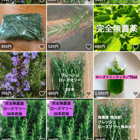
いいね！
いいね！
450
円
520
円
600
円
いいね！
いいね！
700
円
480
円
1,500
円