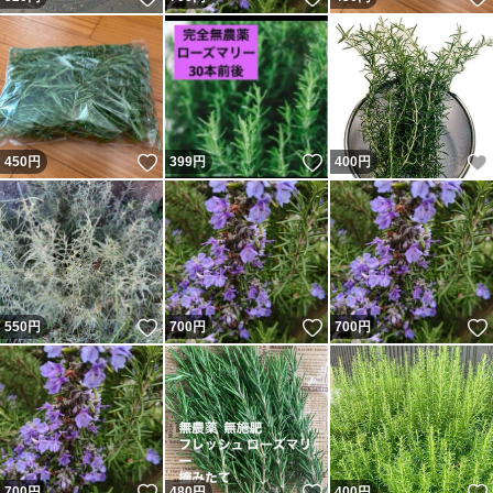
宜しくお願いします。
(*^_^*)
いいね！
いいね！
450
円
399
円
400
円
いいね！
いいね！
550
円
700
円
700
円
いいね！
いいね！
700
円
480
円
400
円