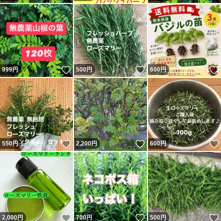
より栽培していた時に近い苗で届けられます。
スープ、ムニエル、
サラダ、パスタに入れたり
色々なお料理に使えます。
いいね！
いいね！
999
円
500
円
600
円
気温、天候などを見ながら
発送致します。
いいね！
いいね！
550
円
2,200
円
600
円
ポットごと発送の方が、
苗のダメージが少ないです。
こちらは、ゆうパケットで発送します。
いいね！
いいね！
2,000
円
700
円
500
円