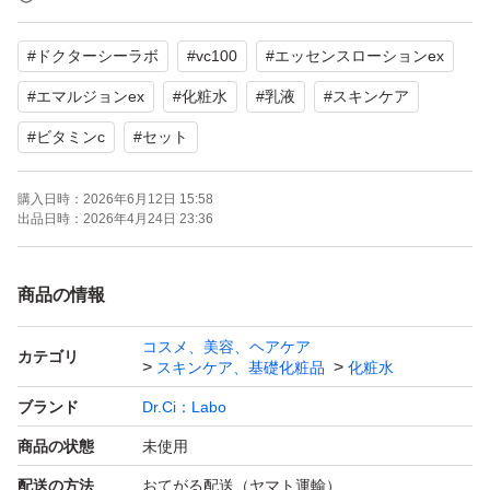
上、ご購入をお願いいたします。
#
ドクターシーラボ
#
vc100
#
エッセンスローションex
【ブランド】Dr.Ci：Labo
#
エマルジョンex
#
化粧水
#
乳液
#
スキンケア
【カテゴリ】化粧水、乳液
#
ビタミンc
#
セット
【商品の状態】未使用
【カラー】ホワイト系
購入日時：
2026年6月12日 15:58
出品日時：
2026年4月24日 23:36
よろしくお願いいたします。
商品の情報
コスメ、美容、ヘアケア
カテゴリ
スキンケア、基礎化粧品
化粧水
ブランド
Dr.Ci：Labo
商品の状態
未使用
配送の方法
おてがる配送（ヤマト運輸）