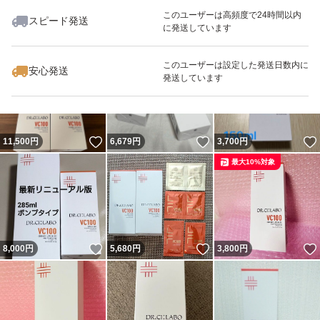
このユーザーは高頻度で24時間以内
スピード発送
に発送しています
いいね！
いいね！
5,980
円
5,998
円
6,000
円
最大10%対象
このユーザーは設定した発送日数内に
安心発送
発送しています
いいね！
いいね！
11,500
円
6,679
円
3,700
円
最大10%対象
いいね！
いいね！
8,000
円
5,680
円
3,800
円