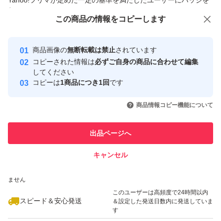
Yahoo!フリマが定めた一定の基準を満たしたユーザーにバッジを
付与しています
この商品をみている人にオススメ
この商品の情報をコピーします
安心取引出品者
最大10%対象
Yahoo!フリマの基準をクリアした安
安心取引出品者
商品画像の
無断転載は禁止
されています
心・安全なユーザーです
コピーされた情報は
必ずご自身の商品に合わせて編集
取引実績
してください
コピーは
1商品につき1回
です
このユーザーはYahoo!フリマの取
取引実績◯+
いいね！
いいね！
5,210
円
6,200
円
5,900
円
引を完了させた実績があります
商品情報コピー機能について
最大10%対象
最大10%対象
このユーザーは他フリマサービス
他フリマ実績◯+
出品ページへ
での取引実績があります
キャンセル
スピード&安心発送
いいね！
いいね！
2,700
※このバッジは実績に基づく表示であり、発送を保証しているものではあり
円
5,250
円
11,480
円
ません
このユーザーは高頻度で24時間以内
スピード＆安心発送
＆設定した発送日数内に発送していま
す