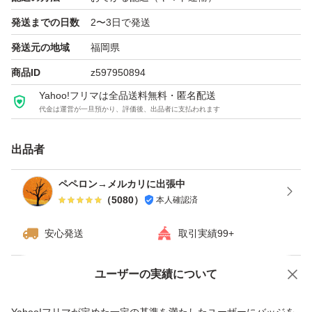
発送までの日数
2〜3日で発送
発送元の地域
福岡県
商品ID
z597950894
Yahoo!フリマは全品送料無料・匿名配送
代金は運営が一旦預かり、評価後、出品者に支払われます
出品者
ペペロン→メルカリに出張中
（
5080
）
本人確認済
安心発送
取引実績99+
ユーザーの実績について
価格の相談
商品への質問
商品への質問からの値下げ交渉、不適切なカテゴリ変更依頼は禁止です