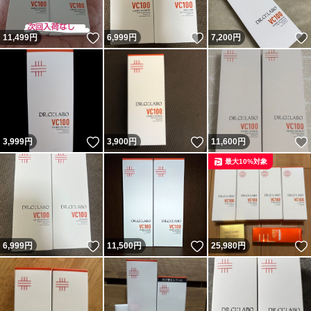
いいね！
いいね！
11,499
円
6,999
円
7,200
円
いいね！
いいね！
3,999
円
3,900
円
11,600
円
最大10%対象
いいね！
いいね！
6,999
円
11,500
円
25,980
円