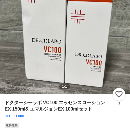
1
/
1
い
ドクターシーラボ VC100 エッセンスローション
3
EX 150ml& エマルジョンEX 100mlセット
Dr.Ci：Labo
送料無料