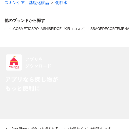
スキンケア、基礎化粧品
化粧水
他のブランドから探す
naris COSMETICS
POLA
SHISEIDO
ELIXIR（コスメ）
LISSAGE
DECORTE
MEN
・「App Store」ボタンを押すとiTunes （外部サイト）が起動します。