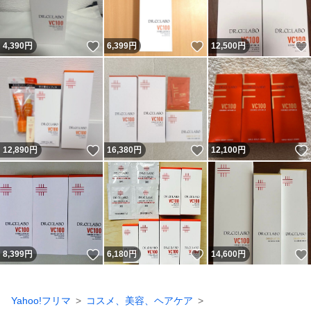
いいね！
いいね！
4,390
円
6,399
円
12,500
円
いいね！
いいね！
12,890
円
16,380
円
12,100
円
いいね！
いいね！
8,399
円
6,180
円
14,600
円
Yahoo!フリマ
コスメ、美容、ヘアケア