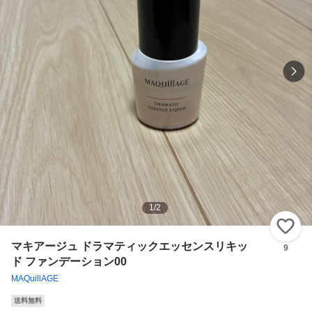
1
/
2
い
マキアージュ ドラマティックエッセンスリキッ
9
ド ファンデーション00
MAQuillAGE
送料無料