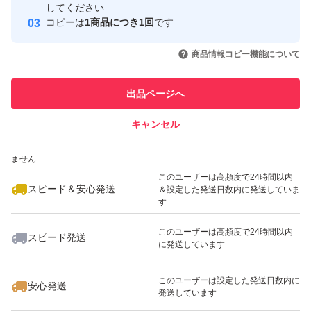
取引実績
してください
コピーは
1商品につき1回
です
このユーザーはYahoo!フリマの取
取引実績◯+
いいね！
いいね！
1,800
円
2,500
円
2,500
円
引を完了させた実績があります
商品情報コピー機能について
最大10%対象
最大10%対象
このユーザーは他フリマサービス
他フリマ実績◯+
出品ページへ
での取引実績があります
キャンセル
スピード&安心発送
いいね！
いいね！
3,600
※このバッジは実績に基づく表示であり、発送を保証しているものではあり
円
2,100
円
2,500
円
ません
このユーザーは高頻度で24時間以内
スピード＆安心発送
＆設定した発送日数内に発送していま
す
このユーザーは高頻度で24時間以内
スピード発送
に発送しています
いいね！
1,800
円
2,300
円
2,499
円
このユーザーは設定した発送日数内に
安心発送
発送しています