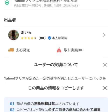
Yahoo!フリマは全品送料無料・匿名配送
代金は運営が一旦預かり、評価後、出品者に支払われます
出品者
あいら
（
80
）
本人確認済
安心発送
取引実績30+
ユーザーの実績について
価格の相談
商品への質問
商品への質問からの値下げ交渉、不適切なカテゴリ変更依頼は禁止です
Yahoo!フリマが定めた一定の基準を満たしたユーザーにバッジを
付与しています
この商品をみている人にオススメ
この商品の情報をコピーします
安心取引出品者
最大10%対象
Yahoo!フリマの基準をクリアした安
安心取引出品者
商品画像の
無断転載は禁止
されています
心・安全なユーザーです
コピーされた情報は
必ずご自身の商品に合わせて編集