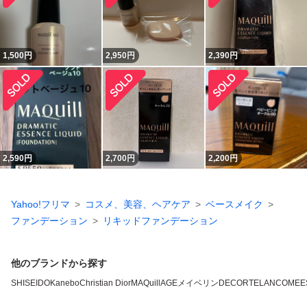
1,500
円
2,950
円
2,390
円
2,590
円
2,700
円
2,200
円
Yahoo!フリマ
コスメ、美容、ヘアケア
ベースメイク
ファンデーション
リキッドファンデーション
他のブランドから探す
SHISEIDO
Kanebo
Christian Dior
MAQuillAGE
メイベリン
DECORTE
LANCOME
E