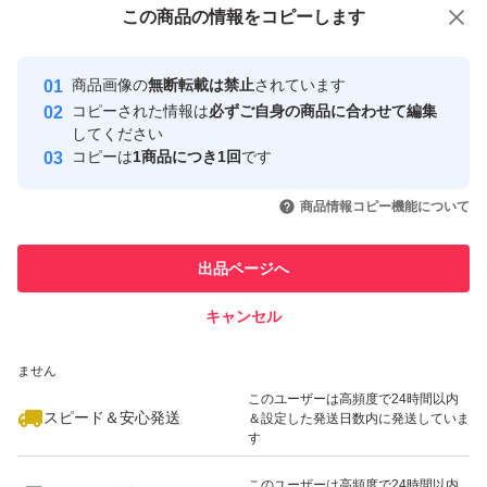
この商品をみている人にオススメ
この商品の情報をコピーします
安心取引出品者
最大10%対象
最大10%対象
Yahoo!フリマの基準をクリアした安
安心取引出品者
商品画像の
無断転載は禁止
されています
心・安全なユーザーです
コピーされた情報は
必ずご自身の商品に合わせて編集
取引実績
してください
コピーは
1商品につき1回
です
このユーザーはYahoo!フリマの取
取引実績◯+
いいね！
いいね！
5,980
円
4,399
円
2,399
円
引を完了させた実績があります
商品情報コピー機能について
最大10%対象
このユーザーは他フリマサービス
他フリマ実績◯+
出品ページへ
での取引実績があります
キャンセル
スピード&安心発送
いいね！
いいね！
4,380
※このバッジは実績に基づく表示であり、発送を保証しているものではあり
円
4,340
円
4,300
円
ません
最大10%対象
最大10%対象
このユーザーは高頻度で24時間以内
スピード＆安心発送
＆設定した発送日数内に発送していま
す
このユーザーは高頻度で24時間以内