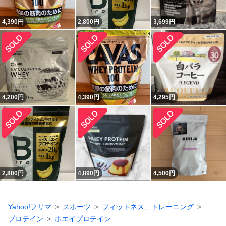
4,390
円
2,800
円
3,699
円
4,200
円
4,390
円
4,295
円
2,800
円
4,890
円
4,500
円
Yahoo!フリマ
スポーツ
フィットネス、トレーニング
プロテイン
ホエイプロテイン