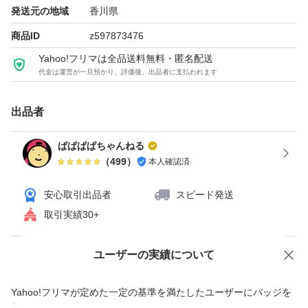
のでどなたか飲んであげてください。筋肉が喜びます。
発送元の地域
香川県
商品ID
z597873476
よろしくお願いいたします。
Yahoo!フリマは全品送料無料・匿名配送
代金は運営が一旦預かり、評価後、出品者に支払われます
出品者
ぱぱぱぱちゃんねる
（
499
）
本人確認済
安心取引出品者
スピード発送
取引実績30+
ユーザーの実績について
価格の相談
商品への質問
商品への質問からの値下げ交渉、不適切なカテゴリ変更依頼は禁止です
Yahoo!フリマが定めた一定の基準を満たしたユーザーにバッジを
付与しています