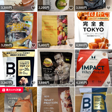
いいね！
いいね！
3,300
円
2,200
円
3,500
円
いいね！
いいね！
3,299
円
5,400
円
4,980
円
いいね！
いいね！
3,367
円
3,699
円
4,195
円
最大10%対象