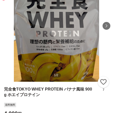
1
/
2
い
完全食TOKYO WHEY PROTEIN バナナ風味 900
7
g ホエイプロテイン
送料無料