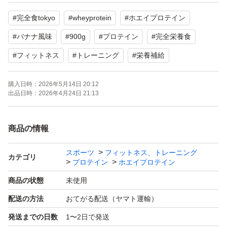
00億個、ビフィズス菌10億個が含まれています。1食分の
#
完全食tokyo
#
wheyprotein
#
ホエイプロテイン
栄養が100%摂取できると表示されています。
#
バナナ風味
#
900g
#
プロテイン
#
完全栄養食
【表記・型番】
#
フィットネス
#
トレーニング
#
栄養補給
完全食TOKYO
WHEY PROTEIN
購入日時：
2026年5月14日 20:12
出品日時：
2026年4月24日 21:13
900g
商品の情報
【賞味期限】
2027.05
スポーツ
フィットネス、トレーニング
カテゴリ
プロテイン
ホエイプロテイン
商品の状態
未使用
定価5680円
配送の方法
おてがる配送（ヤマト運輸）
定期購入を解約するのを忘れて多めに買ってしまいました
発送までの日数
1〜2日で発送