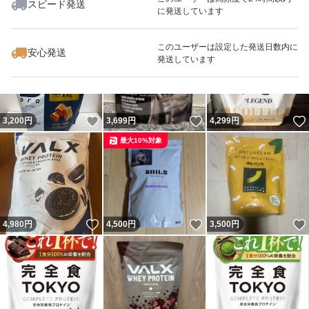
スピード発送
に発送しています
いいね！
いいね！
2,780
円
2,700
円
4,400
円
最大10%対象
最大10%対象
最大10%対象
このユーザーは設定した発送日数内に
安心発送
発送しています
いいね！
いいね！
3,200
円
3,699
円
4,299
円
最大10%対象
いいね！
いいね！
4,980
円
4,500
円
3,500
円